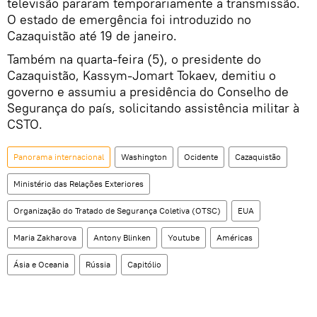
televisão pararam temporariamente a transmissão.
O estado de emergência foi introduzido no
Cazaquistão até 19 de janeiro.
Também na quarta-feira (5), o presidente do
Cazaquistão, Kassym-Jomart Tokaev, demitiu o
governo e assumiu a presidência do Conselho de
Segurança do país, solicitando assistência militar à
CSTO.
Panorama internacional
Washington
Ocidente
Cazaquistão
Ministério das Relações Exteriores
Organização do Tratado de Segurança Coletiva (OTSC)
EUA
Maria Zakharova
Antony Blinken
Youtube
Américas
Ásia e Oceania
Rússia
Capitólio