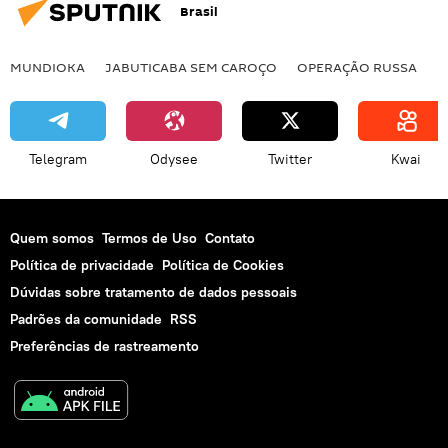
Brasil
MUNDIOKA
JABUTICABA SEM CAROÇO
OPERAÇÃO RUSSA
I
Telegram
Odysee
Twitter
Kwai
Quem somos
Termos de Uso
Contato
Política de privacidade
Política de Cookies
Dúvidas sobre tratamento de dados pessoais
Padrões da comunidade
RSS
Preferências de rastreamento