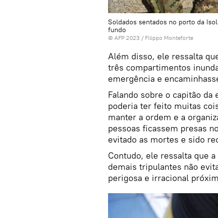
Soldados sentados no porto da Isol
fundo
© AFP 2023 / Filippo Monteforte
Além disso, ele ressalta qu
três compartimentos inunda
emergência e encaminhasse 
Falando sobre o capitão da
poderia ter feito muitas co
manter a ordem e a organiz
pessoas ficassem presas nos
evitado as mortes e sido re
Contudo, ele ressalta que a 
demais tripulantes não evi
perigosa e irracional próxi