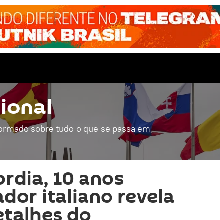
ional
formado sobre tudo o que se passa em
rdia, 10 anos
dor italiano revela
etalhes do