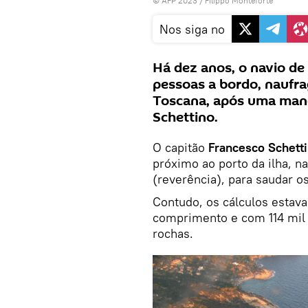
© AFP 2023 / Filippo Monteforte
Nos siga no
Há dez anos, o navio de
pessoas a bordo, naufrag
Toscana, após uma mano
Schettino.
O capitão
Francesco Schett
próximo ao porto da ilha, n
(reverência), para saudar o
Contudo, os cálculos estav
comprimento e com 114 mil 
rochas.