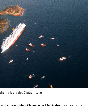
a na Isola del Giglio, Itália
 com
o senador Gregorio De Falco
, que era o