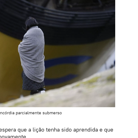
oncórdia parcialmente submerso
espera que a lição tenha sido aprendida e que
 novamente.