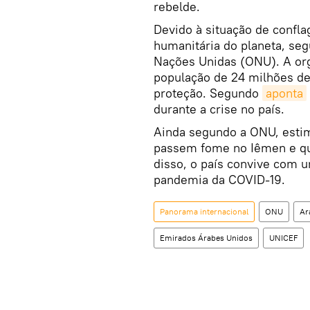
rebelde.
Devido à situação de confla
humanitária do planeta, se
Nações Unidas (ONU). A or
população de 24 milhões de
proteção. Segundo
aponta
durante a crise no país.
Ainda segundo a ONU, esti
passem fome no Iêmen e q
disso, o país convive com 
pandemia da COVID-19.
Panorama internacional
ONU
Ar
Emirados Árabes Unidos
UNICEF