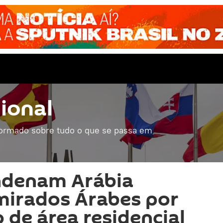
ional
formado sobre tudo o que se passa em
ndenam Arábia
mirados Árabes por
de área residencial