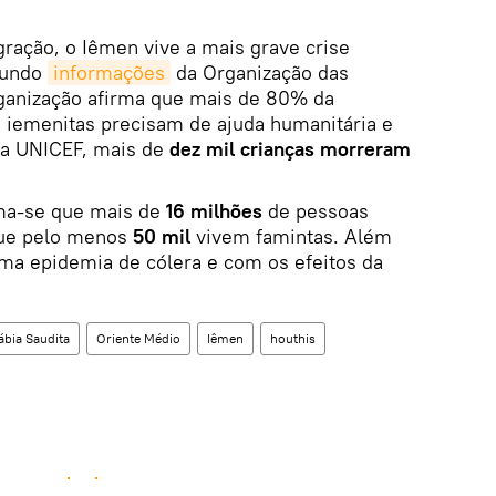
gração, o Iêmen vive a mais grave crise
gundo
informações
da Organização das
ganização afirma que mais de 80% da
 iemenitas precisam de ajuda humanitária e
a UNICEF, mais de
dez mil crianças morreram
ma-se que mais de
16 milhões
de pessoas
ue pelo menos
50 mil
vivem famintas. Além
uma epidemia de cólera e com os efeitos da
ábia Saudita
Oriente Médio
Iêmen
houthis