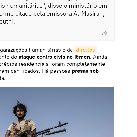
eis humanitárias", disse o ministério em
forme citado pela emissora Al-Masirah,
outhi.
rganizações humanitárias e de
direitos 
ante do
ataque contra civis no Iêmen
. Ainda
prédios residenciais foram completamente
aram danificados. Há pessoas
presas sob
da.