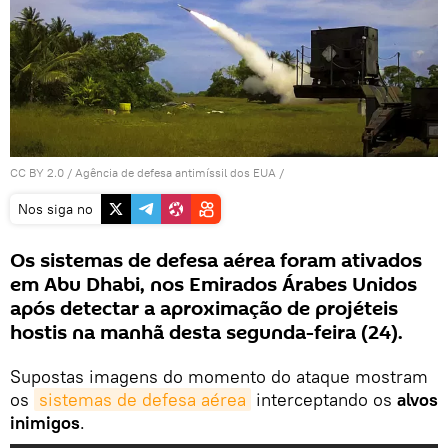
CC BY 2.0
/
Agência de defesa antimíssil dos EUA
/
Nos siga no
Os sistemas de defesa aérea foram ativados
em Abu Dhabi, nos Emirados Árabes Unidos
após detectar a aproximação de projéteis
hostis na manhã desta segunda-feira (24).
Supostas imagens do momento do ataque mostram
os
sistemas de defesa aérea
interceptando os
alvos
inimigos
.