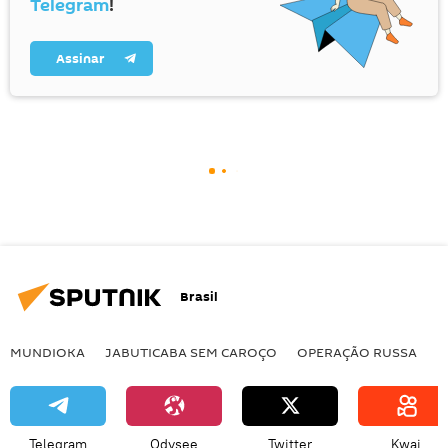
Telegram
!
Assinar
Brasil
MUNDIOKA
JABUTICABA SEM CAROÇO
OPERAÇÃO RUSSA
I
Telegram
Odysee
Twitter
Kwai