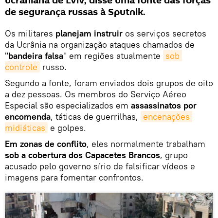
ucraniana de Lviv, disse uma fonte das forças
de segurança russas à Sputnik.
Os militares
planejam instruir
os serviços secretos
da Ucrânia na organização ataques chamados de
"
bandeira falsa
" em regiões atualmente
sob 
controle
russo.
Segundo a fonte, foram enviados dois grupos de oito
a dez pessoas. Os membros do Serviço Aéreo
Especial são especializados em
assassinatos por
encomenda
, táticas de guerrilhas,
encenações 
midiáticas
e golpes.
Em zonas de conflito
, eles normalmente trabalham
sob a cobertura dos Capacetes Brancos
, grupo
acusado pelo governo sírio de falsificar vídeos e
imagens para fomentar confrontos.