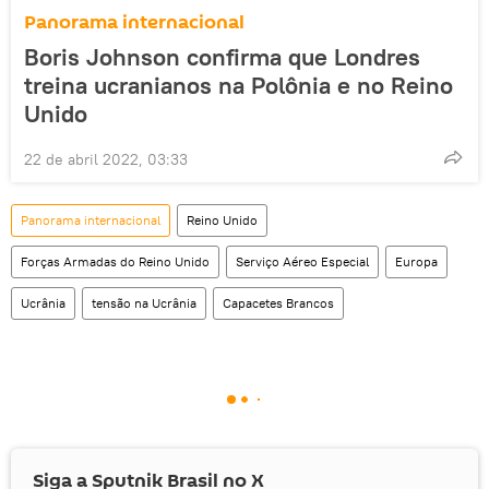
Panorama internacional
Boris Johnson confirma que Londres
treina ucranianos na Polônia e no Reino
Unido
22 de abril 2022, 03:33
Panorama internacional
Reino Unido
Forças Armadas do Reino Unido
Serviço Aéreo Especial
Europa
Ucrânia
tensão na Ucrânia
Capacetes Brancos
Siga a Sputnik Brasil no
X