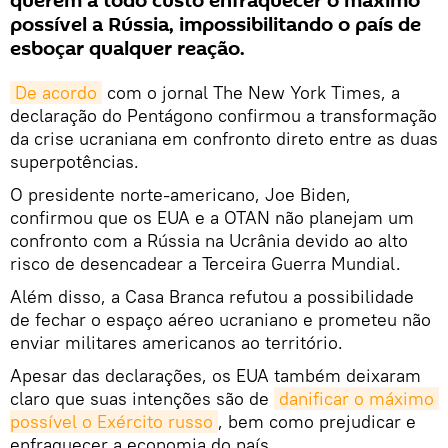
querem a todo custo enfraquecer o máximo
possível a Rússia, impossibilitando o país de
esboçar qualquer reação.
De acordo
com o jornal The New York Times, a
declaração do Pentágono confirmou a transformação
da crise ucraniana em confronto direto entre as duas
superpotências.
O presidente norte-americano, Joe Biden,
confirmou que os EUA e a OTAN não planejam um
confronto com a Rússia na Ucrânia devido ao alto
risco de desencadear a Terceira Guerra Mundial.
Além disso, a Casa Branca refutou a possibilidade
de fechar o espaço aéreo ucraniano e prometeu não
enviar militares americanos ao território.
Apesar das declarações, os EUA também deixaram
claro que suas intenções são de
danificar o máximo 
possível o Exército russo
, bem como prejudicar e
enfraquecer a economia do país.