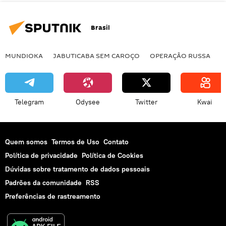
Brasil
MUNDIOKA
JABUTICABA SEM CAROÇO
OPERAÇÃO RUSSA
I
Telegram
Odysee
Twitter
Kwai
Quem somos
Termos de Uso
Contato
Política de privacidade
Política de Cookies
Dúvidas sobre tratamento de dados pessoais
Padrões da comunidade
RSS
Preferências de rastreamento