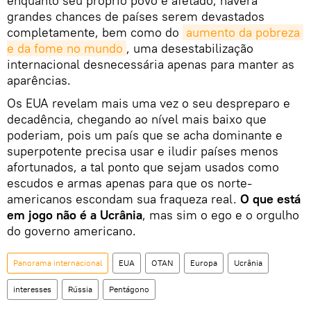
enquanto seu próprio povo é afetado, haverá
grandes chances de países serem devastados
completamente, bem como do
aumento da pobreza 
e da fome no mundo
, uma desestabilização
internacional desnecessária apenas para manter as
aparências.
Os EUA revelam mais uma vez o seu despreparo e
decadência, chegando ao nível mais baixo que
poderiam, pois um país que se acha dominante e
superpotente precisa usar e iludir países menos
afortunados, a tal ponto que sejam usados como
escudos e armas apenas para que os norte-
americanos escondam sua fraqueza real.
O que está
em jogo não é a Ucrânia
, mas sim o ego e o orgulho
do governo americano.
Panorama internacional
EUA
OTAN
Europa
Ucrânia
interesses
Rússia
Pentágono