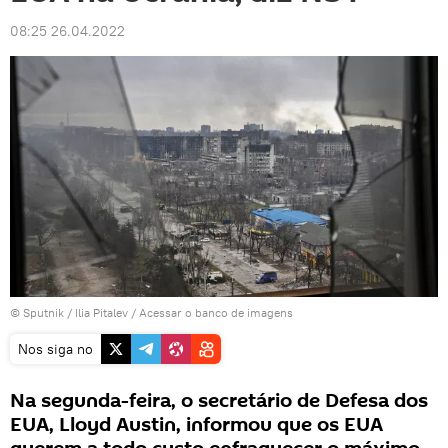
08:25 26.04.2022
© Sputnik / Ilia Pitalev
/
Acessar o banco de imagens
Nos siga no
Na segunda-feira, o secretário de Defesa dos
EUA, Lloyd Austin, informou que os EUA