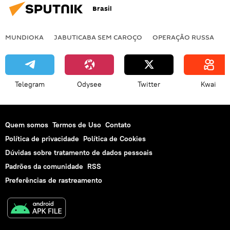
Brasil
MUNDIOKA
JABUTICABA SEM CAROÇO
OPERAÇÃO RUSSA
I
Telegram
Odysee
Twitter
Kwai
Quem somos
Termos de Uso
Contato
Política de privacidade
Política de Cookies
Dúvidas sobre tratamento de dados pessoais
Padrões da comunidade
RSS
Preferências de rastreamento