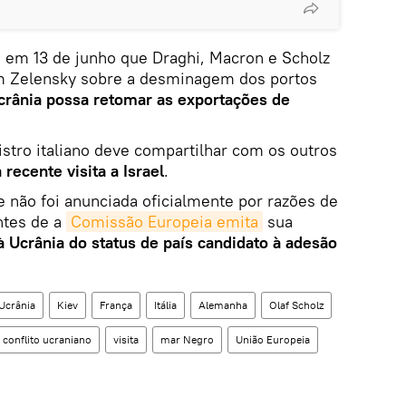
u em 13 de junho que Draghi, Macron e Scholz
 Zelensky sobre a desminagem dos portos
crânia possa retomar as exportações de
stro italiano deve compartilhar com os outros
 recente visita a Israel
.
ue não foi anunciada oficialmente por razões de
ntes de a
Comissão Europeia emita
sua
 Ucrânia do status de país candidato à adesão
Ucrânia
Kiev
França
Itália
Alemanha
Olaf Scholz
conflito ucraniano
visita
mar Negro
União Europeia