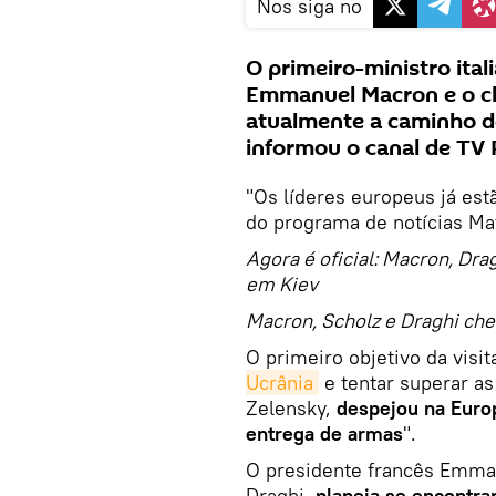
Nos siga no
O primeiro-ministro ital
Emmanuel Macron e o ch
atualmente a caminho d
informou o canal de TV
"Os líderes europeus já estã
do programa de notícias Mat
Agora é oficial: Macron, Dra
em Kiev
Macron, Scholz e Draghi che
O primeiro objetivo da visi
Ucrânia
e tentar superar as
Zelensky,
despejou na Europ
entrega de armas
".
O presidente francês Emman
Draghi,
planeja se encontra