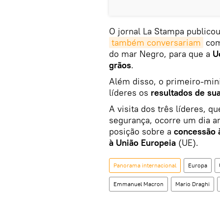
O jornal La Stampa publico
também conversariam
com
do mar Negro, para que a
U
grãos
.
Além disso, o primeiro-mini
líderes os
resultados de sua
A visita dos três líderes, q
segurança, ocorre um dia a
posição sobre a
concessão à
à União Europeia
(UE).
Panorama internacional
Europa
Emmanuel Macron
Mario Draghi