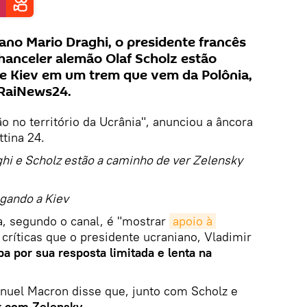
iano Mario Draghi, o presidente francês
anceler alemão Olaf Scholz estão
e Kiev em um trem que vem da Polônia,
 RaiNews24.
o no território da Ucrânia", anunciou a âncora
tina 24.
ghi e Scholz estão a caminho de ver Zelensky
gando a Kiev
ta, segundo o canal, é "mostrar
apoio à 
 críticas que o presidente ucraniano, Vladimir
a por sua resposta limitada e lenta na
uel Macron disse que, junto com Scholz e
r com Zelensky
.