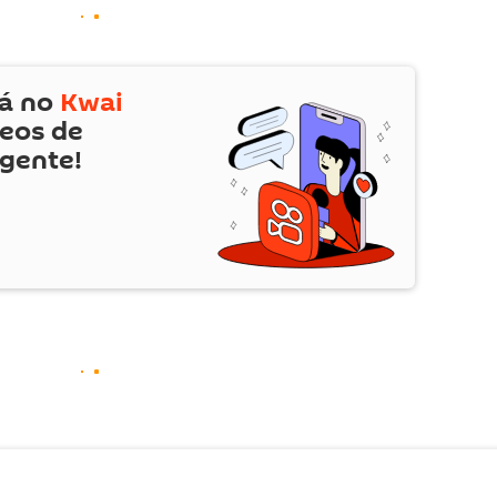
tá no
Kwai
deos de
 gente!