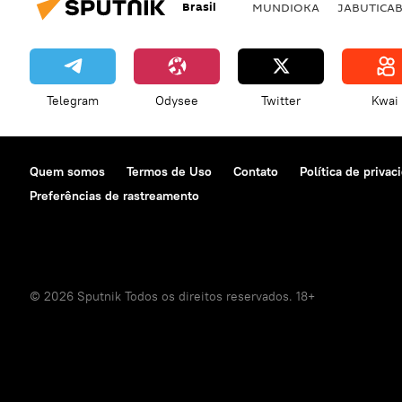
Brasil
MUNDIOKA
JABUTICA
Telegram
Odysee
Twitter
Kwai
Quem somos
Termos de Uso
Contato
Política de privac
Preferências de rastreamento
© 2026 Sputnik Todos os direitos reservados. 18+