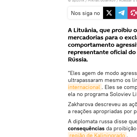
© Sputnik / Mikhail Golenkov
/
Acessar o
Nos siga no
A Lituânia, que proibiu 
mercadorias para o excl
comportamento agressiv
representante oficial do
Rússia.
"Eles agem de modo agress
ultrapassaram mesmo os lim
internacional
. Eles se comp
ela no programa Soloviev Li
Zakharova descreveu as açõ
a reações apropriadas por 
A diplomata russa disse qu
consequências
da proibição 
região de Kaliningrado
.