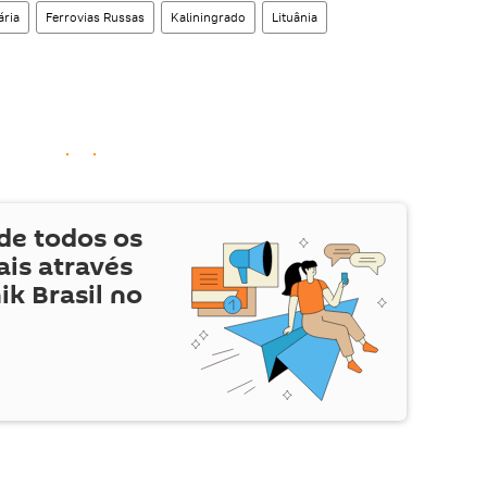
ária
Ferrovias Russas
Kaliningrado
Lituânia
de todos os
is através
ik Brasil no