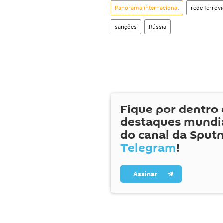
Panorama internacional
rede ferrovi
sanções
Rússia
Fique por dentro 
destaques mundia
do canal da Sputn
Telegram
!
Assinar