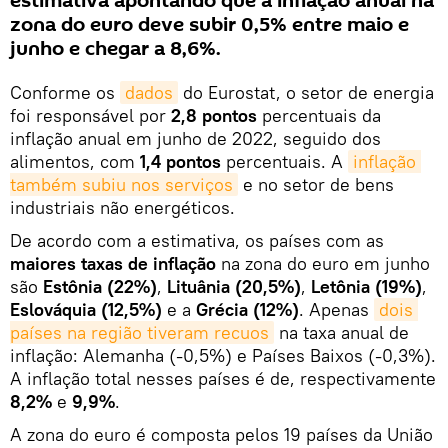
estimativa apontando que a inflação anual na
zona do euro deve subir 0,5% entre maio e
junho e chegar a 8,6%.
Conforme os
dados
do Eurostat, o setor de energia
foi responsável por
2,8 pontos
percentuais da
inflação anual em junho de 2022, seguido dos
alimentos, com
1,4 pontos
percentuais. A
inflação 
também subiu nos serviços
e no setor de bens
industriais não energéticos.
De acordo com a estimativa, os países com as
maiores taxas de inflação
na zona do euro em junho
são
Estônia (22%)
,
Lituânia (20,5%)
,
Letônia (19%)
,
Eslováquia (12,5%)
e a
Grécia (12%)
. Apenas
dois 
países na região tiveram recuos
na taxa anual de
inflação: Alemanha (-0,5%) e Países Baixos (-0,3%).
A inflação total nesses países é de, respectivamente
8,2%
e
9,9%
.
A zona do euro é composta pelos 19 países da União