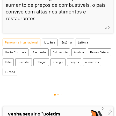
aumento de preços de combustíveis, o país
convive com altas nos alimentos e
restaurantes.
Panorama internacional
Lituânia
Estônia
Letônia
União Europeia
Alemanha
Eslováquia
Áustria
Países Baixos
Itália
Eurostat
inflação
energia
preços
alimentos
Europa
Venha seguir o "Boletim