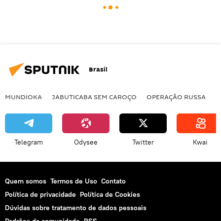
Brasil
MUNDIOKA
JABUTICABA SEM CAROÇO
OPERAÇÃO RUSSA
I
Telegram
Odysee
Twitter
Kwai
Quem somos
Termos de Uso
Contato
Política de privacidade
Política de Cookies
Dúvidas sobre tratamento de dados pessoais
Padrões da comunidade
RSS