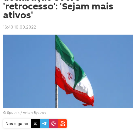
'retrocesso': 'Sejam mais
ativos'
16:49 10.09.2022
© Sputnik / Anton Bystrov
Nos siga no