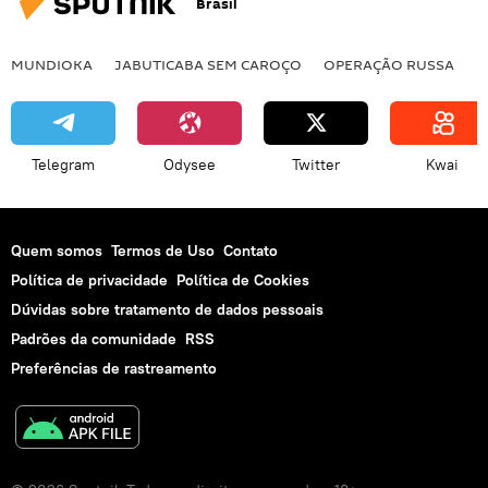
Brasil
MUNDIOKA
JABUTICABA SEM CAROÇO
OPERAÇÃO RUSSA
I
Telegram
Odysee
Twitter
Kwai
Quem somos
Termos de Uso
Contato
Política de privacidade
Política de Cookies
Dúvidas sobre tratamento de dados pessoais
Padrões da comunidade
RSS
Preferências de rastreamento