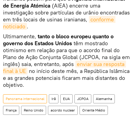
de Energia Atómica
(AIEA) encerre uma
investigação sobre partículas de urânio encontradas
em três locais de usinas iranianas,
conforme 
noticiado
.
Ultimamente,
tanto o bloco europeu quanto o
governo dos Estados Unidos
têm mostrado
otimismo em relação para que o acordo final do
Plano de Ação Conjunta Global (JCPOA, na sigla em
inglês) saia, entretanto, após
enviar sua resposta 
final à UE
no início deste mês, a República Islâmica
e as grandes potenciais ficaram mais distantes do
objetivo.
Panorama internacional
Irã
EUA
JCPOA
Alemanha
França
Reino Unido
acordo nuclear
Oriente Médio