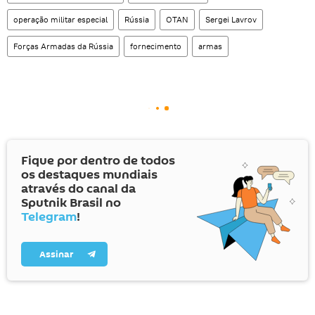
operação militar especial
Rússia
OTAN
Sergei Lavrov
Forças Armadas da Rússia
fornecimento
armas
Fique por dentro de todos
os destaques mundiais
através do canal da
Sputnik Brasil no
Telegram
!
Assinar