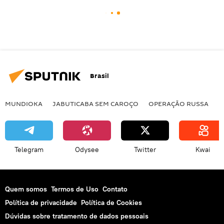
Brasil
MUNDIOKA
JABUTICABA SEM CAROÇO
OPERAÇÃO RUSSA
I
Telegram
Odysee
Twitter
Kwai
Quem somos
Termos de Uso
Contato
Política de privacidade
Política de Cookies
Dúvidas sobre tratamento de dados pessoais