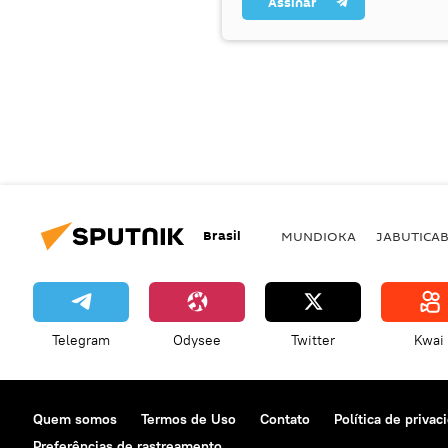
Assinar
Brasil
MUNDIOKA
JABUTICA
Telegram
Odysee
Twitter
Kwai
Quem somos
Termos de Uso
Contato
Política de privac
Preferências de rastreamento