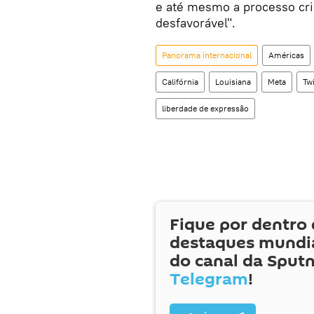
e até mesmo a processo cri
desfavorável".
Panorama internacional
Américas
Califórnia
Louisiana
Meta
Twi
liberdade de expressão
Fique por dentro 
destaques mundia
do canal da Sputn
Telegram
!