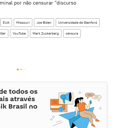
minal por não censurar "discurso
EUA
Missouri
Joe Biden
Universidade de Stanford
tter
YouTube
Mark Zuckerberg
censura
de todos os
is através
ik Brasil no