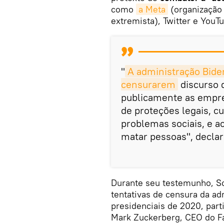
como
a Meta
(organização 
extremista), Twitter e YouT
"
A administração Biden
censurarem
discurso 
publicamente as empre
de proteções legais, c
problemas sociais, e a
matar pessoas", declar
Durante seu testemunho, Sc
tentativas de censura da ad
presidenciais de 2020, par
Mark Zuckerberg, CEO do Fac