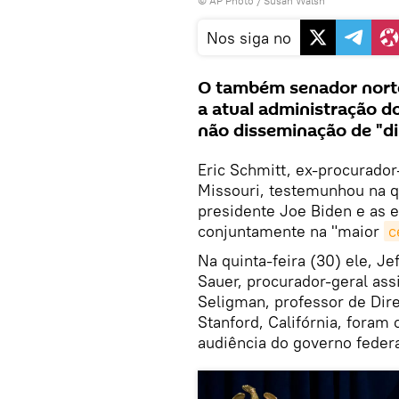
© AP Photo / Susan Walsh
Nos siga no
O também senador nort
a atual administração d
não disseminação de "di
Eric Schmitt, ex-procurador
Missouri, testemunhou na qu
presidente Joe Biden e as 
conjuntamente na "maior
c
Na quinta-feira (30) ele, Je
Sauer, procurador-geral ass
Seligman, professor de Dire
Stanford, Califórnia, fora
audiência do governo federa