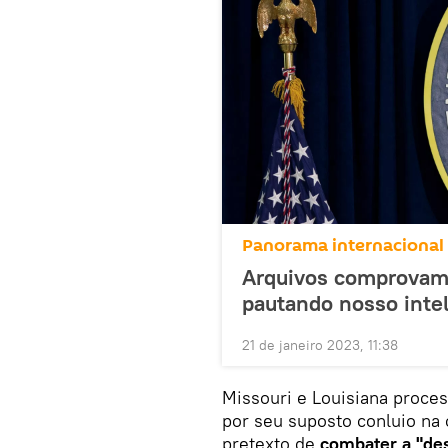
Panorama internacional
Arquivos comprovam a
pautando nosso intele
21 de janeiro 2023, 11:38
Missouri e Louisiana proce
por seu suposto conluio na
pretexto de
combater a "de