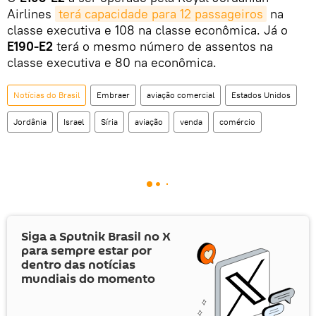
Airlines
terá capacidade para 12 passageiros
na
classe executiva e 108 na classe econômica. Já o
E190-E2
terá o mesmo número de assentos na
classe executiva e 80 na econômica.
Notícias do Brasil
Embraer
aviação comercial
Estados Unidos
Jordânia
Israel
Síria
aviação
venda
comércio
Siga a Sputnik Brasil no
X
para sempre estar por
dentro das notícias
mundiais do momento