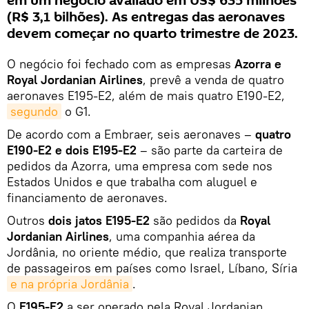
em um negócio avaliado em US$ 635 milhões
(R$ 3,1 bilhões). As entregas das aeronaves
devem começar no quarto trimestre de 2023.
O negócio foi fechado com as empresas
Azorra e
Royal Jordanian Airlines
, prevê a venda de quatro
aeronaves E195-E2, além de mais quatro E190-E2,
segundo
o G1.
De acordo com a Embraer, seis aeronaves –
quatro
E190-E2 e dois E195-E2
– são parte da carteira de
pedidos da Azorra, uma empresa com sede nos
Estados Unidos e que trabalha com aluguel e
financiamento de aeronaves.
Outros
dois jatos E195-E2
são pedidos da
Royal
Jordanian Airlines
, uma companhia aérea da
Jordânia, no oriente médio, que realiza transporte
de passageiros em países como Israel, Líbano, Síria
e na própria Jordânia
.
O
E195-E2
a ser operado pela Royal Jordanian