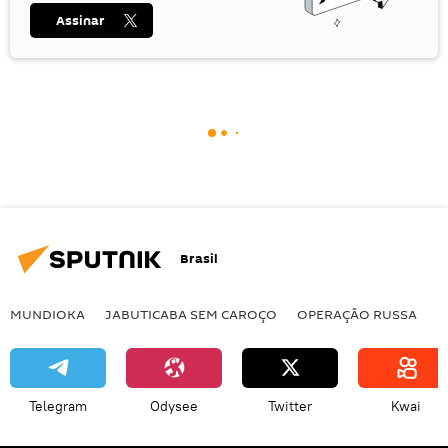
Assinar
Brasil
MUNDIOKA
JABUTICABA SEM CAROÇO
OPERAÇÃO RUSSA
I
Telegram
Odysee
Twitter
Kwai