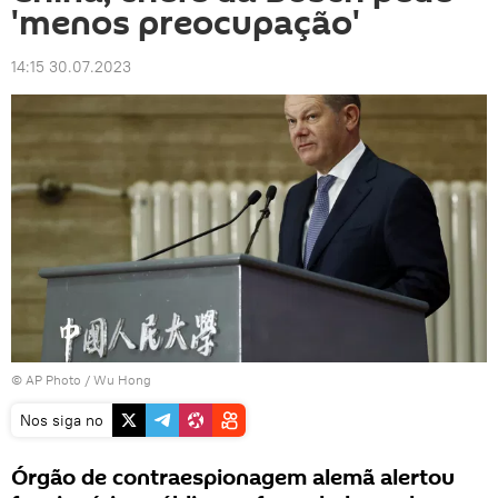
'menos preocupação'
14:15 30.07.2023
© AP Photo / Wu Hong
Nos siga no
Órgão de contraespionagem alemã alertou