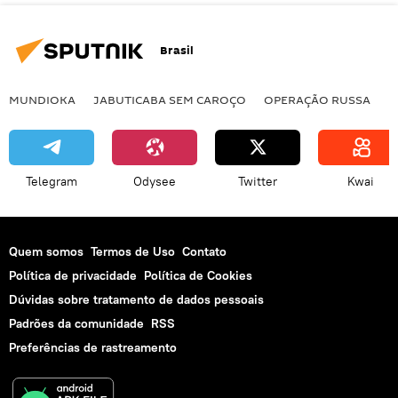
Brasil
MUNDIOKA
JABUTICABA SEM CAROÇO
OPERAÇÃO RUSSA
I
Telegram
Odysee
Twitter
Kwai
Quem somos
Termos de Uso
Contato
Política de privacidade
Política de Cookies
Dúvidas sobre tratamento de dados pessoais
Padrões da comunidade
RSS
Preferências de rastreamento