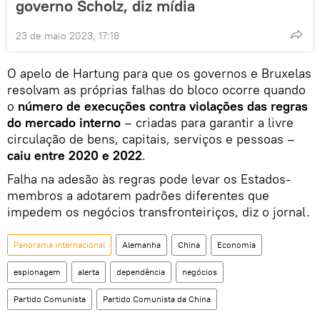
governo Scholz, diz mídia
23 de maio 2023, 17:18
O apelo de Hartung para que os governos e Bruxelas
resolvam as próprias falhas do bloco ocorre quando
o
número de execuções contra violações das regras
do mercado interno
– criadas para garantir a livre
circulação de bens, capitais, serviços e pessoas –
caiu entre 2020 e 2022
.
Falha na adesão às regras pode levar os Estados-
membros a adotarem padrões diferentes que
impedem os negócios transfronteiriços, diz o jornal.
Panorama internacional
Alemanha
China
Economia
espionagem
alerta
dependência
negócios
Partido Comunista
Partido Comunista da China