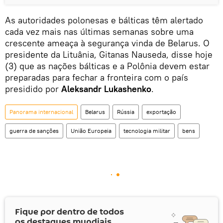
As autoridades polonesas e bálticas têm alertado
cada vez mais nas últimas semanas sobre uma
crescente ameaça à segurança vinda de Belarus. O
presidente da Lituânia, Gitanas Nauseda, disse hoje
(3) que as nações bálticas e a Polônia devem estar
preparadas para fechar a fronteira com o país
presidido por
Aleksandr Lukashenko
.
Panorama internacional
Belarus
Rússia
exportação
guerra de sanções
União Europeia
tecnologia militar
bens
Fique por dentro de todos
os destaques mundiais