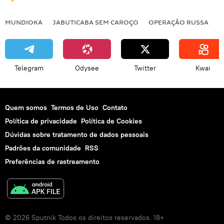
MUNDIOKA
JABUTICABA SEM CAROÇO
OPERAÇÃO RUSSA
I
Telegram
Odysee
Twitter
Kwai
Quem somos
Termos de Uso
Contato
Política de privacidade
Política de Cookies
Dúvidas sobre tratamento de dados pessoais
Padrões da comunidade
RSS
Preferências de rastreamento
© 2026 Sputnik Todos os direitos reservados. 18+