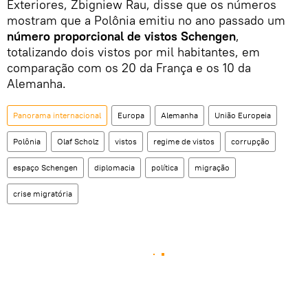
Exteriores, Zbigniew Rau, disse que os números
mostram que a Polônia emitiu no ano passado um
número proporcional de vistos Schengen
,
totalizando dois vistos por mil habitantes, em
comparação com os 20 da França e os 10 da
Alemanha.
Panorama internacional
Europa
Alemanha
União Europeia
Polônia
Olaf Scholz
vistos
regime de vistos
corrupção
espaço Schengen
diplomacia
política
migração
crise migratória