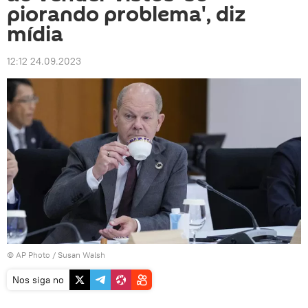
piorando problema', diz
mídia
12:12 24.09.2023
© AP Photo / Susan Walsh
Nos siga no