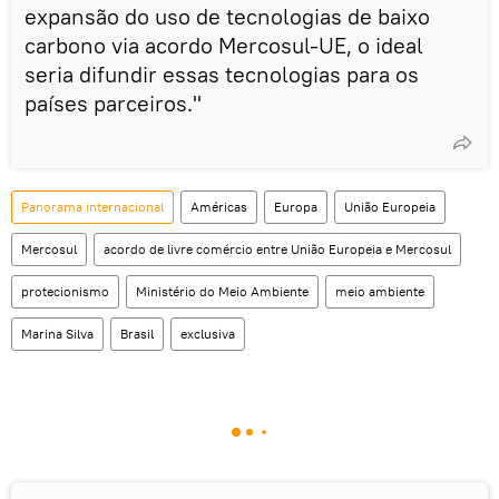
expansão do uso de tecnologias de baixo
carbono via acordo Mercosul-UE, o ideal
seria difundir essas tecnologias para os
países parceiros."
Panorama internacional
Américas
Europa
União Europeia
Mercosul
acordo de livre comércio entre União Europeia e Mercosul
protecionismo
Ministério do Meio Ambiente
meio ambiente
Marina Silva
Brasil
exclusiva