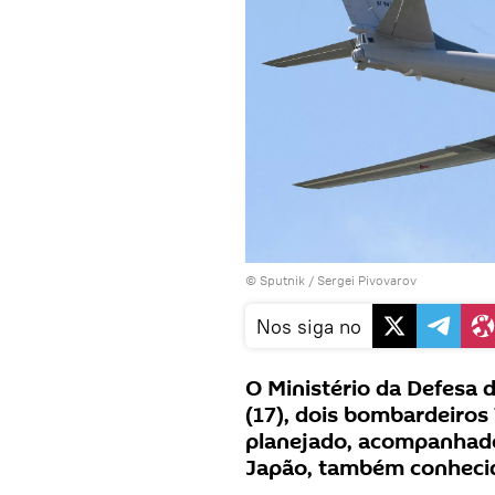
© Sputnik / Sergei Pivovarov
Nos siga no
O Ministério da Defesa 
(17), dois bombardeiro
planejado, acompanhado
Japão, também conheci