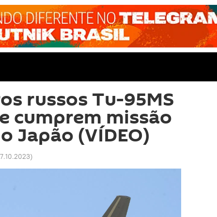
os russos Tu-95MS
e cumprem missão
do Japão (VÍDEO)
17.10.2023
)