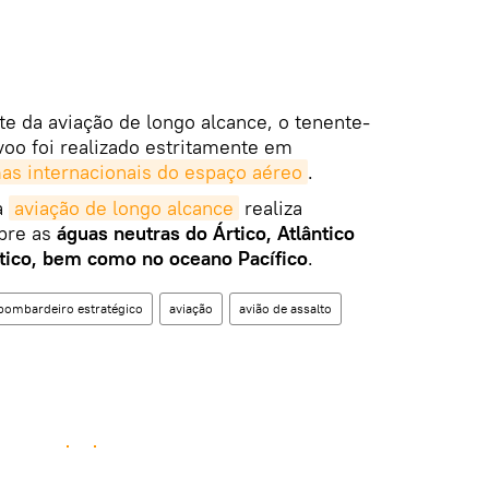
 da aviação de longo alcance, o tenente-
voo foi realizado estritamente em
as internacionais do espaço aéreo
.
a
aviação de longo alcance
realiza
bre as
águas neutras do Ártico, Atlântico
tico, bem como no oceano Pacífico
.
bombardeiro estratégico
aviação
avião de assalto