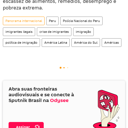
escassez de alimentos, remédios, desemprego e
pobreza extrema.
Panorama internacional
Peru
Polícia Nacional do Peru
imigrantes ilegais
crise de imigrantes
imigração
política de imigração
América Latina
América do Sul
Américas
Abra suas fronteiras
audiovisuais e se conecte à
Sputnik Brasil na
Odysee
Assinar