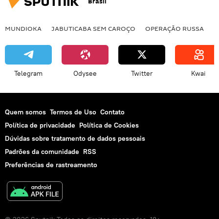
Brasil
MUNDIOKA
JABUTICABA SEM CAROÇO
OPERAÇÃO RUSSA
I
Telegram
Odysee
Twitter
Kwai
Quem somos
Termos de Uso
Contato
Política de privacidade
Política de Cookies
Dúvidas sobre tratamento de dados pessoais
Padrões da comunidade
RSS
Preferências de rastreamento