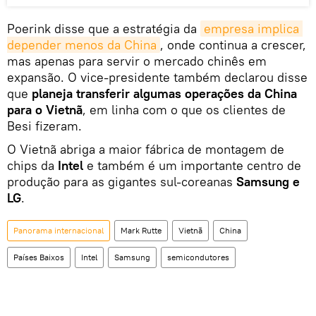
Poerink disse que a estratégia da
empresa implica 
depender menos da China
, onde continua a crescer,
mas apenas para servir o mercado chinês em
expansão. O vice-presidente também declarou disse
que
planeja transferir algumas operações da China
para o Vietnã
, em linha com o que os clientes de
Besi fizeram.
O Vietnã abriga a maior fábrica de montagem de
chips da
Intel
e também é um importante centro de
produção para as gigantes sul-coreanas
Samsung e
LG
.
Panorama internacional
Mark Rutte
Vietnã
China
Países Baixos
Intel
Samsung
semicondutores