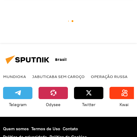
Brasil
MUNDIOKA
JABUTICABA SEM CAROÇO
OPERAÇÃO RUSSA
I
Telegram
Odysee
Twitter
Kwai
Quem somos
Termos de Uso
Contato
Política de privacidade
Política de Cookies