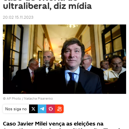
ultraliberal, diz mídia
20:02 15.11.2023
© AP Photo /
Natacha Pisarenko
Nos siga no
Caso Javier Milei vença as eleições na