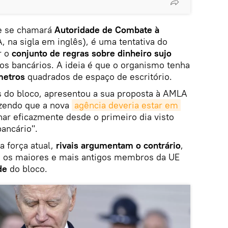
e se chamará
Autoridade de Combate à
 na sigla em inglês), é uma tentativa do
r o
conjunto de regras sobre dinheiro sujo
os bancários. A ideia é que o organismo tenha
metros
quadrados de espaço de escritório.
s do bloco, apresentou a sua proposta à AMLA
izendo que a nova
agência deveria estar em 
har eficazmente desde o primeiro dia visto
ancário".
a força atual,
rivais argumentam o contrário
,
e os maiores e mais antigos membros da UE
de
do bloco.