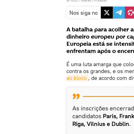
© Foto /
Alexas / Pixabay
Nos siga no
A batalha para acolher 
dinheiro europeu por c
Europeia está se intensi
enfrentam após o encer
É uma luta amarga que colo
contra os grandes, e os m
ao bloco
, de acordo com d
As inscrições encerra
candidatos
Paris, Fran
Riga, Vilnius e Dublin
.