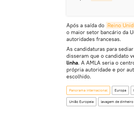
Após a saída do
Reino Unid
o maior setor bancário da 
autoridades francesas.
As candidaturas para sediar
disseram que o candidato v
linha
. A AMLA seria o cent
própria autoridade e por a
escolhido.
Panorama internacional
Europa
União Europeia
lavagem de dinheiro