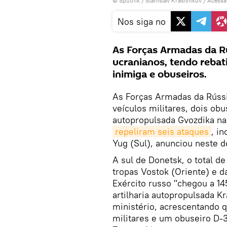
© Sputnik / Stanislav Krasilnikov
/
Acessa
Nos siga no
As Forças Armadas da Rú
ucranianos, tendo rebat
inimiga e obuseiros.
As Forças Armadas da Rúss
veículos militares, dois ob
autopropulsada Gvozdika na
repeliram seis ataques
, i
Yug (Sul), anunciou neste d
A sul de Donetsk, o total 
tropas Vostok (Oriente) e da
Exército russo "chegou a 14
artilharia autopropulsada Kr
ministério, acrescentando q
militares e um obuseiro D-