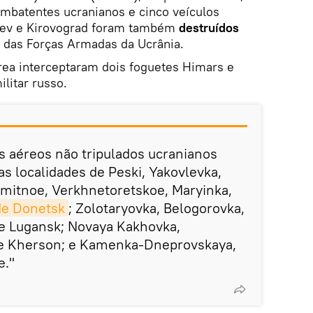
ombatentes ucranianos e cinco veículos
Kiev e Kirovograd foram também
destruídos
das Forças Armadas da Ucrânia.
rea interceptaram dois foguetes Himars e
litar russo.
os aéreos não tripulados ucranianos
as localidades de Peski, Yakovlevka,
omitnoe, Verkhnetoretskoe, Maryinka,
de Donetsk
; Zolotaryovka, Belogorovka,
de Lugansk; Novaya Kakhovka,
 de Kherson; e Kamenka-Dneprovskaya,
e."