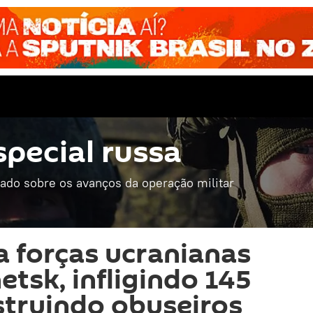
special russa
mado sobre os avanços da operação militar
a forças ucranianas
etsk, infligindo 145
struindo obuseiros