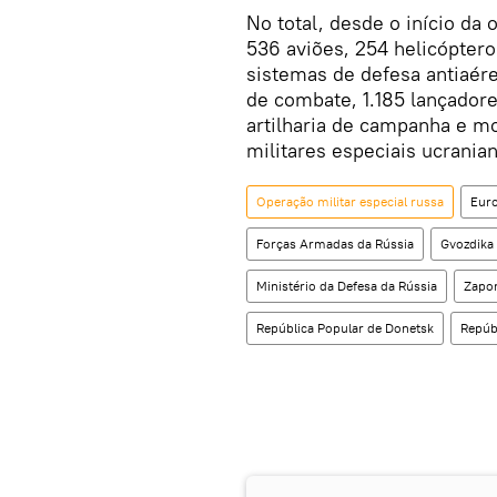
No total, desde o início da 
536 aviões, 254 helicópter
sistemas de defesa antiaére
de combate, 1.185 lançadore
artilharia de campanha e mo
militares especiais ucrania
Operação militar especial russa
Eur
Forças Armadas da Rússia
Gvozdika
Ministério da Defesa da Rússia
Zapor
República Popular de Donetsk
Repúb