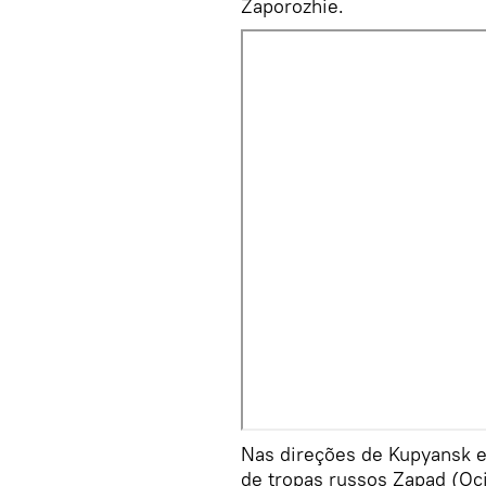
Zaporozhie.
Nas direções de Kupyansk e
de tropas russos Zapad (Oci