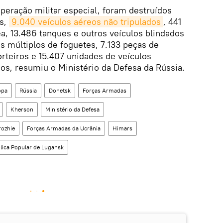
operação militar especial, foram destruídos
os,
9.040 veículos aéreos não tripulados
, 441
a, 13.486 tanques e outros veículos blindados
s múltiplos de foguetes, 7.133 peças de
rteiros e 15.407 unidades de veículos
nos, resumiu o Ministério da Defesa da Rússia.
opa
Rússia
Donetsk
Forças Armadas
Kherson
Ministério da Defesa
ozhie
Forças Armadas da Ucrânia
Himars
lica Popular de Lugansk