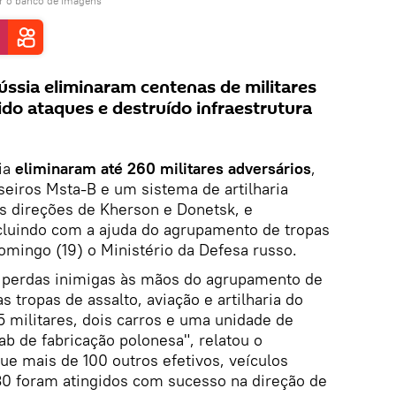
r o banco de imagens
ssia eliminaram centenas de militares
ido ataques e destruído infraestrutura
ia
eliminaram até 260 militares adversários
,
useiros Msta-B e um sistema de artilharia
s direções de Kherson e Donetsk, e
ncluindo com a ajuda do agrupamento de tropas
omingo (19) o Ministério da Defesa russo.
de perdas inimigas às mãos do agrupamento de
s tropas de assalto, aviação e artilharia do
5 militares, dois carros e uma unidade de
ab de fabricação polonesa", relatou o
ue mais de 100 outros efetivos, veículos
30 foram atingidos com sucesso na direção de