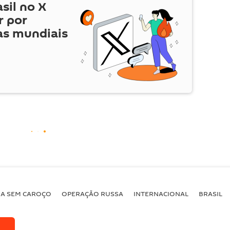
asil no
X
r por
as mundiais
BA SEM CAROÇO
OPERAÇÃO RUSSA
INTERNACIONAL
BRASIL