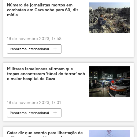
inteligência artificial
Reuters
Número de jornalistas mortos em
combates em Gaza sobe para 60, diz
Parlamento Europeu
mídia
19 de novembro 2023, 17:58
Panorama internacional
Oriente Médio e África
Gaza
Faixa de Gaza
Al Jazeera
conflito
Militares israelenses afirmam que
tropas encontraram 'túnel do terror' sob
guerra
jornalistas
o maior hospital de Gaza
Comitê para a Proteção dos Jornalistas
19 de novembro 2023, 17:01
Panorama internacional
Oriente Médio e África
Faixa de Gaza
Israel
Forças de Defesa de Israel (FDI)
Catar diz que acordo para libertação de