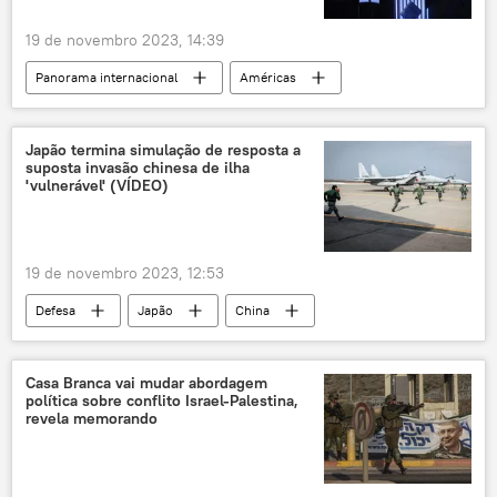
Barra da Tijuca
19 de novembro 2023, 14:39
Panorama internacional
Américas
Argentina
Sergio Massa
Buenos Aires
Santa Cruz
Japão termina simulação de resposta a
suposta invasão chinesa de ilha
Alberto Fernández
Javier Milei
'vulnerável' (VÍDEO)
Cristina Kirchner
eleições
política
América Latina
democracia
19 de novembro 2023, 12:53
Defesa
Japão
China
South China Morning Post
Taiwan
Força de Autodefesa Terrestre do Japão
Casa Branca vai mudar abordagem
política sobre conflito Israel-Palestina,
Força de Autodefesa Marítima Japonesa
revela memorando
Panorama internacional