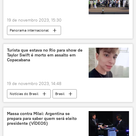
19 de novembro 2023, 15:30
Panorama internacional
Oriente Médio e África
ONU
Israel
Hamas
Nações Unidas
Palestina
Turista que estava no Rio para show de
Taylor Swift é morto em assalto em
Copacabana
19 de novembro 2023, 14:48
Notícias do Brasil
Brasil
Taylor Swift
Rio de Janeiro
Mato Grosso do Sul
Minas Gerais
Massa contra Milei: Argentina se
prepara para saber quem será eleito
assalto
crime
Polícia Militar
presidente (VÍDEOS)
turista
praia de Copacabana