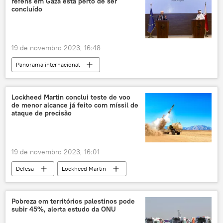
reféns em Gaza está perto de ser
Gaza
Hamas
conflito
concluído
hospital
Al Jazeera
19 de novembro 2023, 16:48
Panorama internacional
Oriente Médio e África
Josep Borrell
Israel
Catar
Hamas
Gaza
Lockheed Martin conclui teste de voo
de menor alcance já feito com míssil de
Telegram
Forças de Defesa de Israel (FDI)
ataque de precisão
acordo
EUA
União Europeia
túneis
reféns
19 de novembro 2023, 16:01
Defesa
Lockheed Martin
Exército dos EUA
Himars
Novo México
teste
teste de mísseis
Pobreza em territórios palestinos pode
subir 45%, alerta estudo da ONU
mísseis