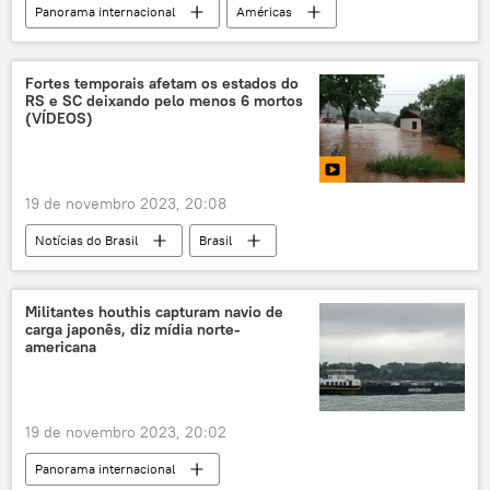
Panorama internacional
Américas
Argentina
eleições presidenciais
Sergio Massa
Javier Milei
Fortes temporais afetam os estados do
RS e SC deixando pelo menos 6 mortos
Alberto Fernández
pleito
(VÍDEOS)
Peronismo
19 de novembro 2023, 20:08
Notícias do Brasil
Brasil
Paulo Pimenta
Eduardo Leite
Rio Grande do Sul
Santa Catarina
Militantes houthis capturam navio de
carga japonês, diz mídia norte-
Defesa Civil
temporal
chuvas
americana
alagamentos
19 de novembro 2023, 20:02
Panorama internacional