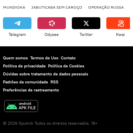
MUNDIOKA
JABUTICABA SEM CAROÇO
OPERAÇÃO RUSSA
I
Telegram
Odysee
Twitter
Kwai
Quem somos
Termos de Uso
Contato
Política de privacidade
Política de Cookies
Dúvidas sobre tratamento de dados pessoais
Padrões da comunidade
RSS
Preferências de rastreamento
© 2026 Sputnik Todos os direitos reservados. 18+