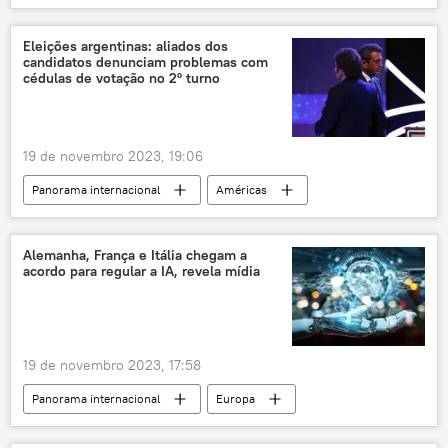
Oriente Médio e África
houthis
Sputnik
Pentágono
EUA
Eleições argentinas: aliados dos
candidatos denunciam problemas com
Forças de Defesa de Israel
cédulas de votação no 2º turno
Forças de Defesa de Israel (FDI)
Iêmen
Turquia
Índia
mar Vermelho
19 de novembro 2023, 19:06
Panorama internacional
Américas
Mundo
Argentina
eleições
Sergio Massa
Javier Milei
Alemanha, França e Itália chegam a
acordo para regular a IA, revela mídia
19 de novembro 2023, 17:58
Panorama internacional
Europa
Alemanha
França
Itália