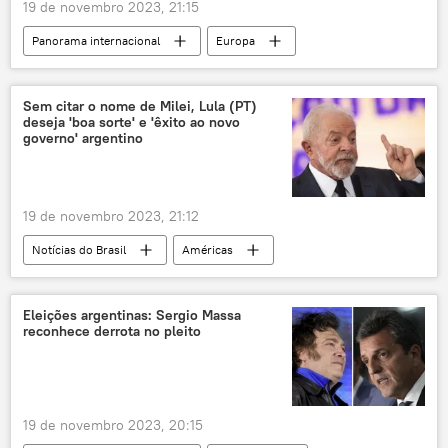
19 de novembro 2023, 21:15
Panorama internacional
Europa
Reino Unido
The Guardian
Google
censura
dados
perfis
Sem citar o nome de Milei, Lula (PT)
deseja 'boa sorte' e 'êxito ao novo
governo' argentino
19 de novembro 2023, 21:12
Notícias do Brasil
Américas
Javier Milei
Luiz Inácio Lula da Silva
Argentina
Brasil
PT
Eleições argentinas: Sergio Massa
reconhece derrota no pleito
19 de novembro 2023, 20:15