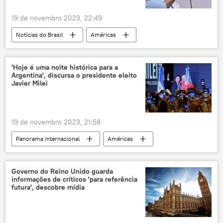
19 de novembro 2023, 22:49
Notícias do Brasil
Américas
Jair Bolsonaro
Argentina
América do Sul
Javier Milei
PL
'Hoje é uma noite histórica para a
Argentina', discursa o presidente eleito
X
Javier Milei
19 de novembro 2023, 21:58
Panorama internacional
Américas
Mundo
Javier Milei
Argentina
eleição
eleições
Governo do Reino Unido guarda
informações de críticos 'para referência
futura', descobre mídia