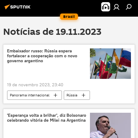
Brasil
Notícias de 19.11.2023
Embaixador russo: Rússia espera
fortalecer a cooperação com o novo
governo argentino
19 de novembro 2023, 23:40
Panorama internacional
Rússia
Europa
Argentina
Dmitry Feoktistov
Federação da Rússia
'Esperança volta a brilhar', diz Bolsonaro
celebrando vitória de Milei na Argentina
Buenos Aires
BRICS