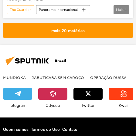
The Guardian
Panorama internacional
Mais
4
China
EUA
Donald Trump
Conselho Europeu de Relações Exteriores (ECFR)
mais 20 matérias
Brasil
MUNDIOKA
JABUTICABA SEM CAROÇO
OPERAÇÃO RUSSA
I
Telegram
Odysee
Twitter
Kwai
Quem somos
Termos de Uso
Contato