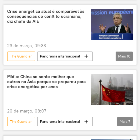
Donald Trump
Irã
Estados Unidos
Teerã
Ministério das Relações Exteriores
Crise energética atual é comparável às
consequências do conflito ucraniano,
operação militar
EUA
diz chefe da AIE
Oriente Médio
23 de março, 09:38
The Guardian
Panorama internacional
Mais
10
Fatih Birol
Irã
Oriente Médio
golfo Pérsico
Mídia: China se sente melhor que
outros na Ásia porque se preparou para
Agência Internacional de Energia (AIE)
crise
crise energética por anos
crise econômica
crise energética
petróleo e gás
Ucrânia
20 de março, 08:07
The Guardian
Panorama internacional
Mais
7
Ásia e Oceania
Mundo
Xi Jinping