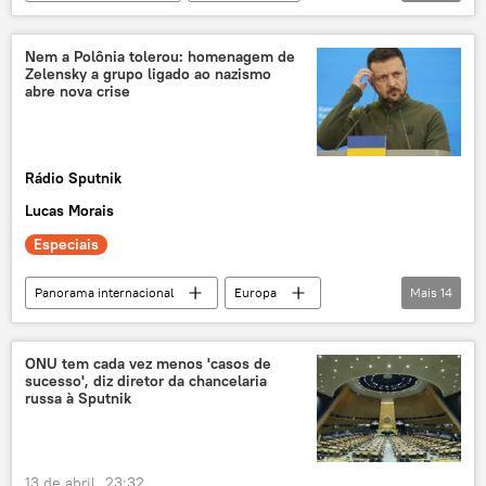
Donald Trump
Estados Unidos
Brasil
Pix
tarifaço
Nem a Polônia tolerou: homenagem de
Zelensky a grupo ligado ao nazismo
exclusiva
EUA
tarifas
abre nova crise
guerra tarifária
redes sociais
soberania
São Paulo
brasileiros
Rádio Sputnik
opinião
Lucas Morais
Especiais
Panorama internacional
Europa
Mais
14
Rússia
Vladimir Zelensky
Stepan Bandera
Kiev
Polônia
ONU tem cada vez menos 'casos de
sucesso', diz diretor da chancelaria
Ucrânia
Forças Armadas
russa à Sputnik
Exército Insurgente Ucraniano
UPA
MiG-29
operação militar especial
13 de abril, 23:32