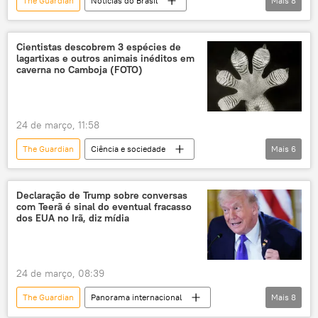
The Guardian
Notícias do Brasil
Mais
8
Américas
Reino Unido
Luiz Inácio Lula da Silva
política internacional
Cientistas descobrem 3 espécies de
lagartixas e outros animais inéditos em
ONU
caverna no Camboja (FOTO)
Conselho de Segurança das Nações Unidas
multilateralismo
Carta da ONU
24 de março, 11:58
CSNU
The Guardian
Ciência e sociedade
Mais
6
Ciência e Tecnologia
Camboja
animais
serpente
espécies
Declaração de Trump sobre conversas
com Teerã é sinal do eventual fracasso
lagarto
dos EUA no Irã, diz mídia
24 de março, 08:39
The Guardian
Panorama internacional
Mais
8