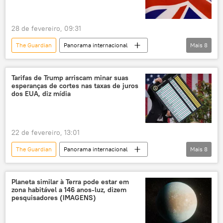
negociações
ataque
bombardeio
Abbas Araghchi
28 de fevereiro, 09:31
Conselho Supremo de Segurança Nacional do Irã
The Guardian
Panorama internacional
Mais
8
Ali Larijani
Washington
Teerã
Ásia e Oceania
Economia
Donald Trump
China
Pequim
Tarifas de Trump arriscam minar suas
esperanças de cortes nas taxas de juros
Reino Unido
The Telegraph
dos EUA, diz mídia
Suprema Corte
22 de fevereiro, 13:01
The Guardian
Panorama internacional
Mais
8
Américas
Mundo
Economia
Donald Trump
Estados Unidos
Planeta similar à Terra pode estar em
zona habitável a 146 anos-luz, dizem
Washington
Sputnik
pesquisadores (IMAGENS)
Suprema Corte