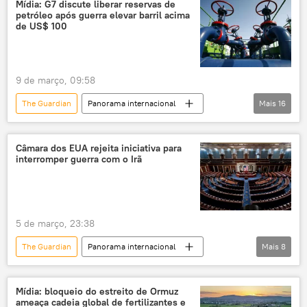
Irã
China
Oriente Médio
Mídia: G7 discute liberar reservas de
petróleo após guerra elevar barril acima
Sputnik
de US$ 100
9 de março, 09:58
The Guardian
Panorama internacional
Mais
16
Europa
Oriente Médio
G7
Economia
tensão geopolítica
Irã
Câmara dos EUA rejeita iniciativa para
interromper guerra com o Irã
EUA
petróleo e gás
Financial Times
Américas
Donald Trump
Israel
5 de março, 23:38
Estados Unidos
The Guardian
Panorama internacional
Mais
8
Agência Internacional de Energia (AIE)
Américas
Mundo
Irã
Brent
preço do petróleo
Estados Unidos
Oriente Médio
Mídia: bloqueio do estreito de Ormuz
ameaça cadeia global de fertilizantes e