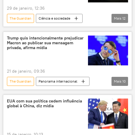
29 de janeiro, 12:36
The Guardian
Ciência e sociedade
Mais
12
astronomia
astrofísica
exoplaneta
exploração do espaço
habitável
Trump quis intencionalmente prejudicar
Macron ao publicar sua mensagem
pesquisa
descoberta
Sol
privada, afirma mídia
Ciência e Tecnologia
Sociedade
telescópio Kepler
Espaço
21 de janeiro, 09:36
The Guardian
Panorama internacional
Mais
10
Mundo
Europa
Emmanuel Macron
Donald Trump
Keir Starmer
EUA com sua política cedem influência
global à China, diz mídia
França
Estados Unidos
Paris
G7
Reuters
15 de janeiro, 10:13