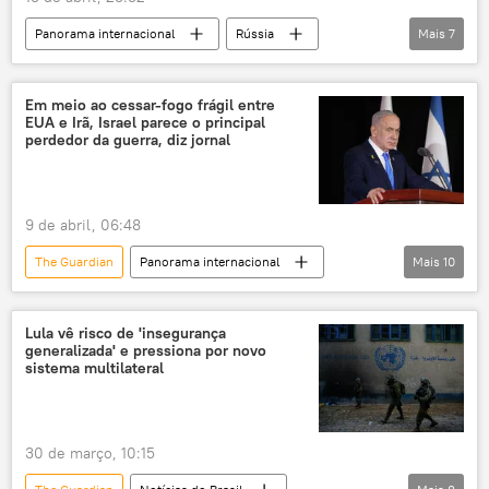
operação militar
exclusiva
Panorama internacional
Rússia
Mais
7
Mundioka
Luiz Inácio Lula da Silva
Ucrânia
Oriente Médio
Em meio ao cessar-fogo frágil entre
EUA e Irã, Israel parece o principal
Organização das Nações Unidas
África
perdedor da guerra, diz jornal
ONU
Carta da ONU
9 de abril, 06:48
The Guardian
Panorama internacional
Mais
10
Benjamin Netanyahu
Yair Golan
Yair Lapid
Israel
Irã
Lula vê risco de 'insegurança
generalizada' e pressiona por novo
Estados Unidos
trégua
Líbano
sistema multilateral
guerra
Oriente Médio
30 de março, 10:15