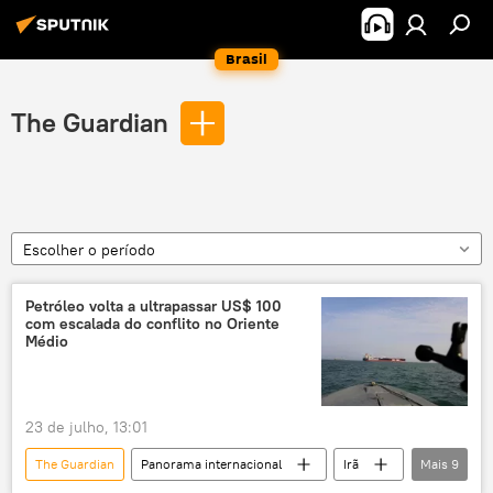
Brasil
The Guardian
Escolher o período
Petróleo volta a ultrapassar US$ 100
com escalada do conflito no Oriente
Médio
23 de julho, 13:01
The Guardian
Panorama internacional
Irã
Mais
9