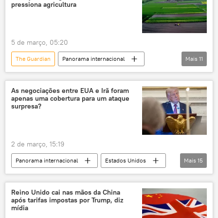
Congresso
Senado
pressiona agricultura
Constituição dos EUA
5 de março, 05:20
The Guardian
Panorama internacional
Mais
11
Economia
tensão militar
tensão geopolítica
segurança alimentar
As negociações entre EUA e Irã foram
apenas uma cobertura para um ataque
inflação
estreito de Ormuz
surpresa?
fertilizantes
conflito
Irã
EUA
Reino Unido
2 de março, 15:19
Panorama internacional
Estados Unidos
Mais
15
Irã
Donald Trump
Américas
EUA
Oriente Médio
Reino Unido cai nas mãos da China
após tarifas impostas por Trump, diz
Oriente Médio e África
guerra
mídia