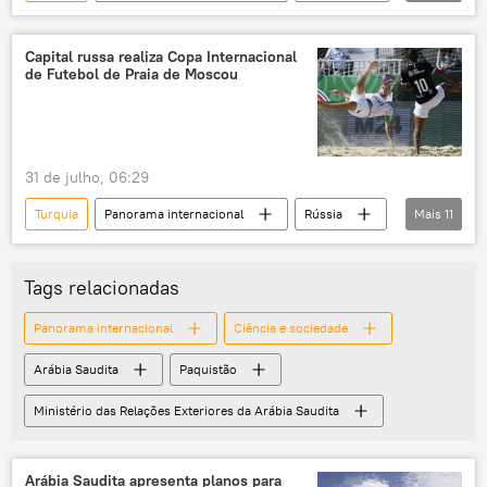
Moscou
Corinthians
Rússia
futebol de areia
beach soccer
Capital russa realiza Copa Internacional
de Futebol de Praia de Moscou
esporte
exclusiva
Federação da Rússia
Lokomotiv Moscou
Brasil
Lokomotiv
31 de julho, 06:29
Turquia
Panorama internacional
Rússia
Mais
11
Brasil
Belarus
Corinthians
Lokomotiv
Ferrovias Russas
Tags relacionadas
futebol
Jogo de futebol
futebol
Panorama internacional
Ciência e sociedade
praia
copa
Copa do Mundo
Arábia Saudita
Paquistão
Ministério das Relações Exteriores da Arábia Saudita
Arábia Saudita apresenta planos para