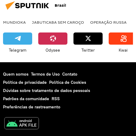
Brasil
MUNDIOKA
JABUTICABA SEM CAROÇO
OPERAÇÃO RUSSA
I
Telegram
Odysee
Twitter
Kwai
Quem somos
Termos de Uso
Contato
Política de privacidade
Política de Cookies
Dúvidas sobre tratamento de dados pessoais
Padrões da comunidade
RSS
Preferências de rastreamento