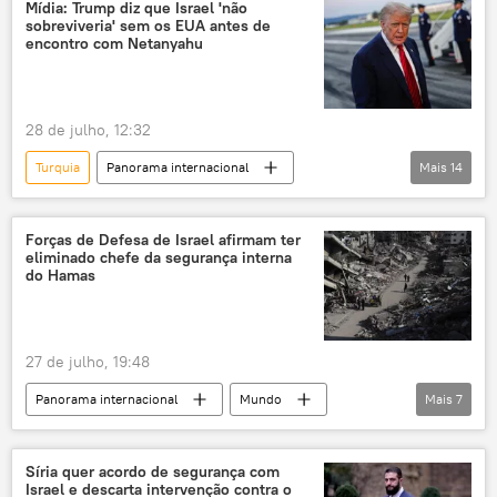
Donald Trump
Ancara
Mídia: Trump diz que Israel 'não
sobreviveria' sem os EUA antes de
Estados Unidos
OTAN
Embraer
encontro com Netanyahu
Organização do Tratado do Atlântico Norte
F-35
S-400
exclusiva
28 de julho, 12:32
EUA
caças
soberania
Turquia
Panorama internacional
Mais
14
dependência
Defesa
Américas
América do Norte
EUA
Donald Trump
Benjamin Netanyahu
Forças de Defesa de Israel afirmam ter
eliminado chefe da segurança interna
Israel
geopolítica
do Hamas
política internacional
tensão regional
Oriente Médio
Irã
guerra
27 de julho, 19:48
Gaza
Hamas
Air Force One
Panorama internacional
Mundo
Mais
7
Donald Trump
Israel
Faixa de Gaza
Estados Unidos
Hamas
Síria quer acordo de segurança com
Israel e descarta intervenção contra o