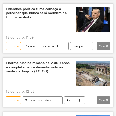
Estreito de Bósforo
Estreito de Dardanelos
Liderança política turca começa a
perceber que nunca será membro da
Istambul
Mundo
Europa
UE, diz analista
Irã
EUA
ONU
exclusiva
Washington
direito internacional
18 de julho, 11:59
geografia
história
soberania
Turquia
Panorama internacional
Europa
Mais
6
Defesa
área estratégica
Recep Tayyip Erdogan
Bruxelas
Recep Tayyip Erdogan
OTAN
Ancara
Economia
mar Negro
Enorme piscina romana de 2.000 anos
é completamente desenterrada no
Organização para Cooperação de Xangai (OCX)
Mustafa Kemal Ataturk
Mundo
oeste da Turquia (FOTOS)
Sputnik
BRICS
Omã
zona econômica exclusiva
Organização das Nações Unidas
16 de julho, 12:53
Montego Bay
Turquia
Ciência e sociedade
Aydin
Mais
3
direito internacional humanitário
Montreux
piscina
canais
Arqueologia