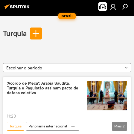
Brasil
Turquia
Escolher o período
'Acordo de Meca': Arábia Saudita,
Turquia e Paquistão assinam pacto de
defesa coletiva
11:20
Turquia
Panorama internacional
Mais
2