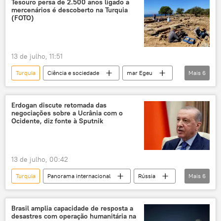
Tesouro persa de 2.500 anos ligado a
mercenários é descoberto na Turquia
(FOTO)
13 de julho, 11:51
Turquia
Ciência e sociedade
mar Egeu
Mais
6
ouro
moedas
persas
Arqueologia
mercenários
Tesouro
Erdogan discute retomada das
negociações sobre a Ucrânia com o
Ocidente, diz fonte à Sputnik
13 de julho, 00:42
Turquia
Panorama internacional
Rússia
Mais
6
Recep Tayyip Erdogan
Hakan Fidan
Dmitry Peskov
Ucrânia
Ancara
Brasil amplia capacidade de resposta a
desastres com operação humanitária na
Ministério das Relações Exteriores da Turquia