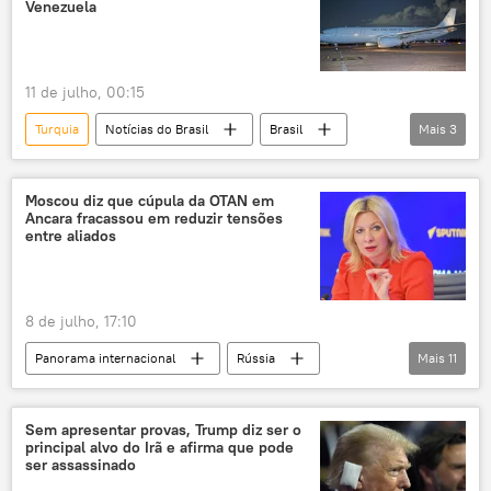
Venezuela
11 de julho, 00:15
Turquia
Notícias do Brasil
Brasil
Mais
3
Venezuela
Ministério das Relações Exteriores
Forças Armadas
Moscou diz que cúpula da OTAN em
Ancara fracassou em reduzir tensões
entre aliados
8 de julho, 17:10
Panorama internacional
Rússia
Mais
11
Maria Zakharova
Mark Rutte
Donald Trump
Ancara
Sem apresentar provas, Trump diz ser o
principal alvo do Irã e afirma que pode
Estados Unidos
ser assassinado
Organização do Tratado do Atlântico Norte