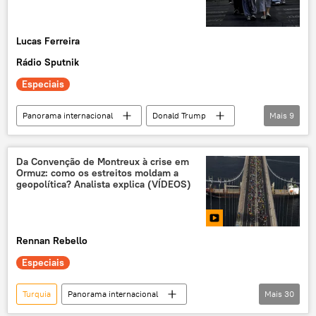
Lucas Ferreira
Rádio Sputnik
Especiais
Panorama internacional
Donald Trump
Mais
9
Irã
Teerã
Estados Unidos
Casa Branca
Oriente Médio
Ásia
Da Convenção de Montreux à crise em
Ormuz: como os estreitos moldam a
Oriente Médio e África
exclusiva
geopolítica? Analista explica (VÍDEOS)
Mundioka
Rennan Rebello
Especiais
Turquia
Panorama internacional
Mais
30
Convenção de Montreux
estreito de Ormuz