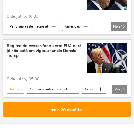
OTAN
Europa
EUA
8 de julho, 16:33
cúpula
conflito ucraniano
Panorama internacional
Américas
Mais
10
Mundo
Donald Trump
Irã
Estados Unidos
Oriente Médio
Regime de cessar-fogo entre EUA e Irã
já não está em vigor, anuncia Donald
Associação de Correspondentes da Casa Branca
Trump
UFC
FBI
conflito
conflito armado
8 de julho, 05:38
Turquia
Panorama internacional
Rússia
Mais
8
Donald Trump
Irã
Teerã
Forças Armadas dos EUA
OTAN
mais 20 matérias
Oriente Médio
tensões
tensão regional