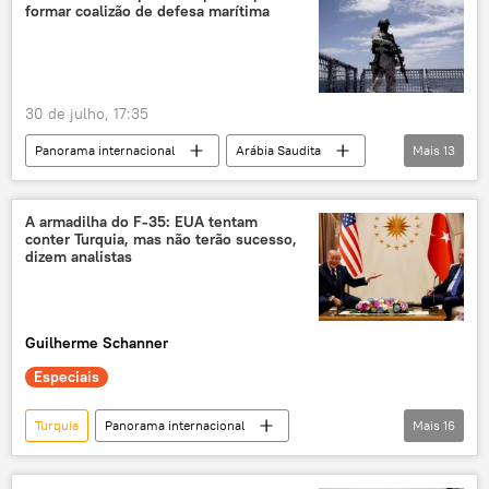
formar coalizão de defesa marítima
30 de julho, 17:35
Panorama internacional
Arábia Saudita
Mais
13
mar Vermelho
Ansar Allah
Iêmen
Oriente Médio
Oriente Médio e África
A armadilha do F-35: EUA tentam
conter Turquia, mas não terão sucesso,
Bab al-Mandeb
houthis
dizem analistas
liberdade de navegação
navegação
defesa marítima
segurança nacional
Guilherme Schanner
coalizão
Defesa
Especiais
Turquia
Panorama internacional
Mais
16
Recep Tayyip Erdogan
Pedro Paulo Rezende