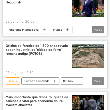
Forças de Defesa de Israel (FDI)
controle
Hezbollah
26 de julho, 20:05
Panorama internacional
Mundo
Mais
9
Ahmed al-Sharaa
Bashar al-Assad
Donald Trump
Síria
Israel
Oficina de ferreiro de 1.500 anos revela
poder industrial de 'cidade do ferro'
Estados Unidos
Hezbollah
romana antiga (FOTOS)
Forças Democráticas Sírias (SDF)
Al Jazeera
25 de julho, 12:30
Turquia
Ciência e sociedade
Sputnik
Mais
5
arqueólogos
arqueólogo
arquitetura
Arqueologia
Mais importante que dinheiro, queda de
sanções é vital para economia do Irã,
sítio arqueológico
avaliam analistas