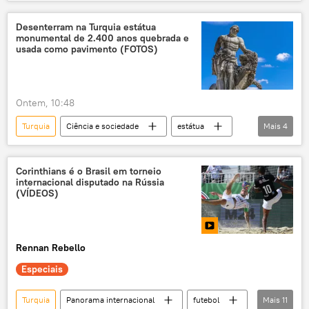
Paquistão
Arábia Saudita
Ministério das Relações Exteriores da Arábia Saudita
Desenterram na Turquia estátua
monumental de 2.400 anos quebrada e
usada como pavimento (FOTOS)
Ontem, 10:48
Turquia
Ciência e sociedade
estátua
Mais
4
Grécia Antiga
escavação
sítio arqueológico
artefatos
Corinthians é o Brasil em torneio
internacional disputado na Rússia
(VÍDEOS)
Rennan Rebello
Especiais
Turquia
Panorama internacional
futebol
Mais
11