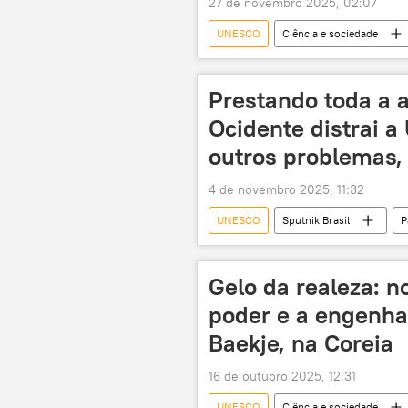
27 de novembro 2025, 02:07
UNESCO
Ciência e sociedade
Ciência e Tecnologia
ciência
Prestando toda a a
Ocidente distrai 
outros problemas,
4 de novembro 2025, 11:32
UNESCO
Sputnik Brasil
P
Rússia
Ucrânia
ON
Gelo da realeza: 
poder e a engenhar
Baekje, na Coreia
16 de outubro 2025, 12:31
UNESCO
Ciência e sociedade