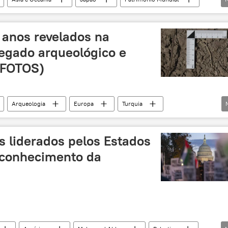
 anos revelados na
legado arqueológico e
 (FOTOS)
Arqueologia
Europa
Turquia
Patrimônio Mundial
escavação
pesquisa
s liderados pelos Estados
econhecimento da