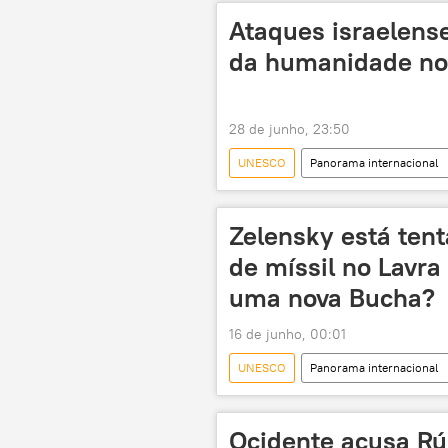
Ataques israelens
da humanidade no 
28 de junho, 23:50
UNESCO
Panorama internacional
Israel
Israel Katz
Be
Hezbollah
Tiro
Zelensky está ten
de míssil no Lavr
uma nova Bucha?
16 de junho, 00:01
UNESCO
Panorama internacional
Aleksei Leonkov
Bucha
Kiev
Ocidente acusa Rú