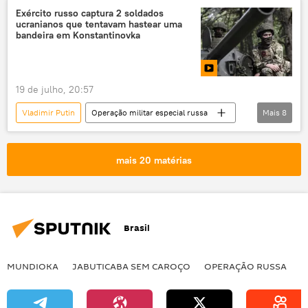
Dmitry Peskov
Moscou
Exército russo captura 2 soldados
ucranianos que tentavam hastear uma
Europa Ocidental
Federação da Rússia
bandeira em Konstantinovka
Sputnik
19 de julho, 20:57
Vladimir Putin
Operação militar especial russa
Mais
8
Rússia
Europa
Konstantinovka
República Popular de Donetsk
RPD
mais 20 matérias
Ministério da Defesa
Sul
operação militar especial
Brasil
MUNDIOKA
JABUTICABA SEM CAROÇO
OPERAÇÃO RUSSA
I