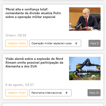
Américas
Donald Trump
Câmara dos Representantes
Estados Unidos
'Moral alta e confiança total':
comandante da divisão atualiza Putin
EUA
Senado dos EUA
sobre a operação militar especial
Congresso dos EUA
sanções
sanções econômicas
energia
Ontem, 08:33
petróleo
gás natural
Economia
Vladimir Putin
Operação militar especial russa
Mais
5
Rússia
República Popular de Donetsk
Forças Armadas
Forças Armadas da Rússia
Visão alemã sobre a explosão de Nord
Stream omite possível participação da
Kremlin
Alemanha e dos EUA
6 de agosto, 03:07
Vladimir Putin
Panorama internacional
Mais
10
Rússia
Europa
Olaf Scholz