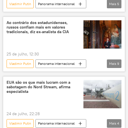
Vladimir Putin
Panorama internacional
Mais
5
Rússia
São Petersburgo
Brasil
Marinha
Defesa
Ao contrário dos estadunidenses,
russos confiam mais em valores
tradicionais, diz ex-analista da CIA
25 de julho, 12:30
Vladimir Putin
Panorama internacional
Mais
9
Rússia
Américas
Larry Johnson
Estados Unidos
Europa Ocidental
EUA são os que mais lucram com a
sabotagem do Nord Stream, afirma
Federação da Rússia
YouTube
especialista
Agência Central de Inteligência
CIA
24 de julho, 22:28
Vladimir Putin
Panorama internacional
Mais
4