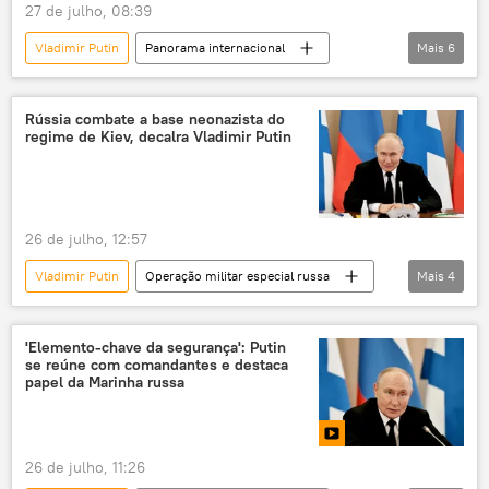
27 de julho, 08:39
Fiocruz
EUA
Vladimir Putin
Panorama internacional
Mais
6
Tedros Adhanom Ghebreyesus
Rússia
Europa
Federação da Rússia
Alexandre Padilha
saúde
Ocidente
Duma de Estado
Brasil
saúde pública
hepatite
Rússia combate a base neonazista do
regime de Kiev, decalra Vladimir Putin
26 de julho, 12:57
Vladimir Putin
Operação militar especial russa
Mais
4
Kiev
Moscou
Rússia
operação militar especial
'Elemento-chave da segurança': Putin
se reúne com comandantes e destaca
papel da Marinha russa
26 de julho, 11:26