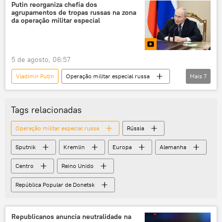
Seymour Hersh
Reino Unido
Putin reorganiza chefia dos
agrupamentos de tropas russas na zona
Alemanha
Estados Unidos
OTAN
da operação militar especial
Sputnik
Ministério Público
5 de agosto, 06:57
Vladimir Putin
Operação militar especial russa
Mais
7
Rússia
Ucrânia
Centro
Vostok
Distrito Militar do Leste
Tags relacionadas
Sputnik
Kursk
Operação militar especial russa
Rússia
Sputnik
Kremlin
Europa
Alemanha
Centro
Reino Unido
República Popular de Donetsk
Republicanos anuncia neutralidade na