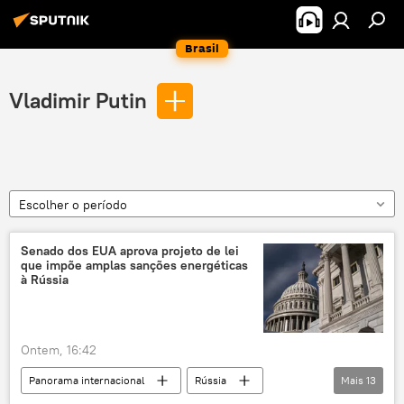
Brasil
Vladimir Putin
Escolher o período
Senado dos EUA aprova projeto de lei
que impõe amplas sanções energéticas
à Rússia
Ontem, 16:42
Panorama internacional
Rússia
Mais
13