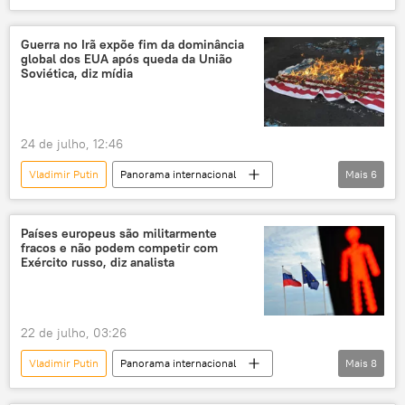
Rússia
Europa
Estados Unidos
mar Báltico
Guerra no Irã expõe fim da dominância
global dos EUA após queda da União
Soviética, diz mídia
24 de julho, 12:46
Vladimir Putin
Panorama internacional
Mais
6
Xi Jinping
Estados Unidos
Irã
Pequim
Sputnik
União Soviética
Países europeus são militarmente
fracos e não podem competir com
Exército russo, diz analista
22 de julho, 03:26
Vladimir Putin
Panorama internacional
Mais
8
Rússia
Europa
Douglas Macgregor