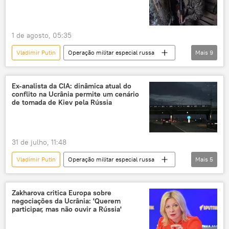
cooperação
1 de agosto, 05:35
Vladimir Putin
Operação militar especial russa
Mais
9
Rússia
David Davis
Dmitry Peskov
Ucrânia
Ocidente
Kiev
Ex-analista da CIA: dinâmica atual do
conflito na Ucrânia permite um cenário
Exército
de tomada de Kiev pela Rússia
Organização do Tratado do Atlântico Norte
OTAN
31 de julho, 11:48
Vladimir Putin
Operação militar especial russa
Mais
5
Ucrânia
Rússia
CIA
Kremlin
conflito armado
Zakharova critica Europa sobre
negociações da Ucrânia: 'Querem
participar, mas não ouvir a Rússia'