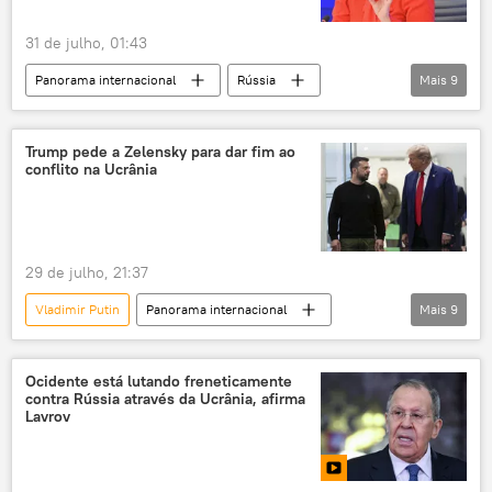
31 de julho, 01:43
Panorama internacional
Rússia
Mais
9
Europa
Maria Zakharova
Sergei Lavrov
Kaja Kallas
Trump pede a Zelensky para dar fim ao
conflito na Ucrânia
Federação da Rússia
Ocidente
Ucrânia
Ministério das Relações Exteriores
conflito ucraniano
29 de julho, 21:37
Vladimir Putin
Panorama internacional
Mais
9
Américas
Donald Trump
Vladimir Zelensky
Estados Unidos
Ocidente está lutando freneticamente
contra Rússia através da Ucrânia, afirma
Ucrânia
Casa Branca
EUA
Lavrov
Rússia
conflito ucraniano