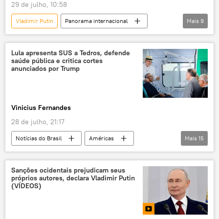
29 de julho, 10:58
Vladimir Putin
Panorama internacional
Mais
9
Rússia
Europa
Sergei Lavrov
Ocidente
Ucrânia
OTAN
Lula apresenta SUS a Tedros, defende
saúde pública e critica cortes
Países Bálticos
Exército
ultimato
anunciados por Trump
Vinicius Fernandes
28 de julho, 21:17
Notícias do Brasil
Américas
Mais
15
Donald Trump
Ricardo Couto
Luiz Inácio Lula da Silva
Brasil
Sanções ocidentais prejudicam seus
próprios autores, declara Vladimir Putin
Rio de Janeiro
Estados Unidos
(VÍDEOS)
Sistema Único de Saúde (SUS)
Organização Mundial da Saúde (OMS)