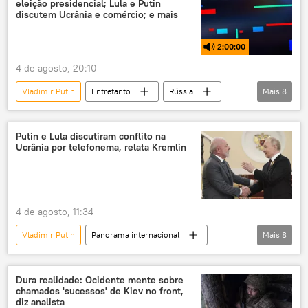
eleição presidencial; Lula e Putin
discutem Ucrânia e comércio; e mais
2:00:00
4 de agosto, 20:10
Vladimir Putin
Entretanto
Rússia
Mais
8
Flávio Bolsonaro
Flávio Dino
Federação da Rússia
Ucrânia
Brasil
Putin e Lula discutiram conflito na
Ucrânia por telefonema, relata Kremlin
Republicanos
ONU
Supremo Tribunal Federal (STF)
4 de agosto, 11:34
Vladimir Putin
Panorama internacional
Mais
8
Europa
Luiz Inácio Lula da Silva
Rússia
Ucrânia
Dura realidade: Ocidente mente sobre
chamados 'sucessos' de Kiev no front,
Federação da Rússia
Brasil
Kremlin
diz analista