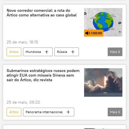
China
rota marítima
parceria
Rota da Seda polar
escoamento
Novo corredor comercial: a rota do
Ártico como alternativa ao caos global
exclusiva
petróleo
quebra-gelo
logística
estreito de Ormuz
1:00:00
navegação
25 de maio, 18:15
Ártico
Mundioka
Rússia
Mais
9
Oriente Médio
estreito de Ormuz
rádio
podcast
BRICS
Submarinos estratégicos russos podem
atingir EUA com mísseis Sineva sem
Vladimir Putin
comércio
logística
sair do Ártico, diz revista
independência
25 de maio, 06:22
Ártico
Panorama internacional
Mais
5
míssil balístico intercontinental
OTAN