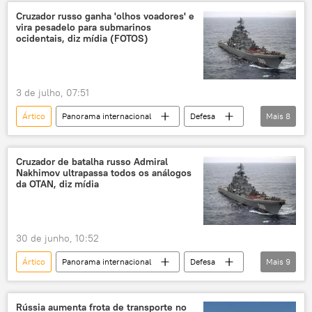
tensão militar
Programa Antártico Brasileiro
Cruzador russo ganha 'olhos voadores' e
vira pesadelo para submarinos
mudança climática
ocidentais, diz mídia (FOTOS)
3 de julho, 07:51
Ártico
Panorama internacional
Defesa
Mais
8
Rússia
Federação da Rússia
mar da Noruega
Sputnik
Marinha
Cruzador de batalha russo Admiral
Nakhimov ultrapassa todos os análogos
Admiral Nakhimov
Ka-27
da OTAN, diz mídia
Frota do Norte
30 de junho, 10:52
Ártico
Panorama internacional
Defesa
Mais
9
Rússia
Atlântico Norte
Federação da Rússia
Marinha dos EUA
Rússia aumenta frota de transporte no