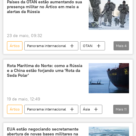
EUA
Rússia
submarino nuclear
Países da OTAN estão aumentando sua
presença militar no Ártico em meio a
alertas da Rússia
23 de maio, 09:32
Ártico
Panorama internacional
OTAN
Mais
4
Rússia
tensão militar
base militar
EUA
Rota Marítima do Norte: como a Rússia
e a China estão forjando uma 'Rota da
Seda Polar'
19 de maio, 12:49
Ártico
Panorama internacional
Ásia
Mais
11
Europa
Rússia
China
Aleksei Likhachev
Rosatom
EUA estão negociando secretamente
abertura de novas bases militares na