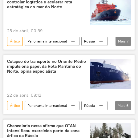
controlar logística e acelerar rota
Rota Marítima do Norte
rota marítima
estratégica do mar do Norte
estreito de Ormuz
comércio
exclusiva
25 de abril, 00:39
Ártico
Panorama internacional
Rússia
Mais
7
Pevek
Federação da Rússia
Rosatom
quebra-gelo
quebra-gelo
Colapso do transporte no Oriente Médio
impulsiona papel da Rota Marítima do
rota marítima
Rota Marítima do Norte
Norte, opina especialista
22 de abril, 09:12
Ártico
Panorama internacional
Rússia
Mais
6
Oriente Médio
canal de Suez
rota marítima
Rota Marítima do Norte
Chancelaria russa afirma que OTAN
intensificou exercícios perto da zona
hidrocarbonetos
oceano Ártico
ártica da Rússia