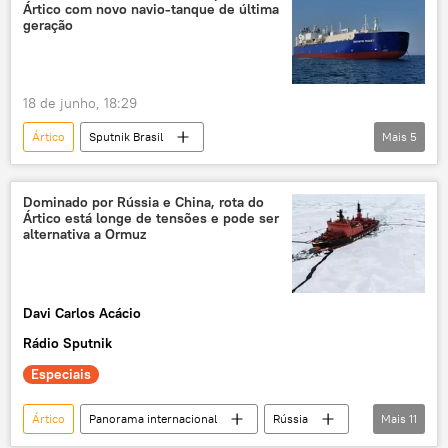
Ártico com novo navio-tanque de última
OTAN
geração
Organização do Tratado do Atlântico Norte
Admiral Nakhimov
Arleigh Burke
18 de junho, 18:29
Tsirkon
Ártico
Sputnik Brasil
Mais
5
Panorama internacional
Rússia
Defesa
Extremo Oriente
Dominado por Rússia e China, rota do
Ártico está longe de tensões e pode ser
Federação da Rússia
alternativa a Ormuz
Davi Carlos Acácio
Rádio Sputnik
Especiais
Ártico
Panorama internacional
Rússia
Mais
11