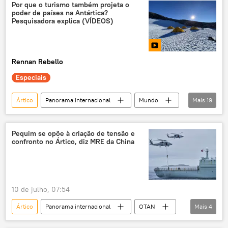
América do Norte
Por que o turismo também projeta o
poder de países na Antártica?
Organização do Tratado do Atlântico Norte
Pesquisadora explica (VÍDEOS)
OTAN
Admiral Nakhimov
S-400
MiG-31
Rennan Rebello
Especiais
Ártico
Panorama internacional
Mundo
Mais
19
Antártica
exclusiva
meio ambiente
turismo
geopolítica
Pequim se opõe à criação de tensão e
confronto no Ártico, diz MRE da China
opinião pública
soberania
pesquisa
política internacional
Brasil
Sociedade
Estados Unidos
10 de julho, 07:54
China
Proantar
Ártico
Panorama internacional
OTAN
Mais
4
Programa Antártico Brasileiro (Proantar)
China
Rússia
tensão geopolítica
Rússia
Canadá