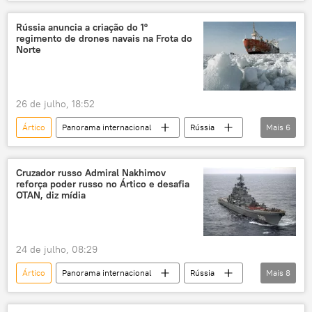
Ásia e Oceania
Pequim
China
rota marítima
comércio
Rússia anuncia a criação do 1º
regimento de drones navais na Frota do
comércio exterior
Rússia
Norte
26 de julho, 18:52
Ártico
Panorama internacional
Rússia
Mais
6
Defesa
Marinha da Rússia
Frota do Pacífico
Brasil
Zvezda
Cruzador russo Admiral Nakhimov
reforça poder russo no Ártico e desafia
Frota do Norte
OTAN, diz mídia
24 de julho, 08:29
Ártico
Panorama internacional
Rússia
Mais
8
Defesa
Federação da Rússia