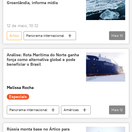
Federação da Rússia
Rota Marítima do Norte
Groenlândia, informa mídia
cooperação
parceria
Economia
comércio
12 de maio, 10:12
Ártico
Panorama internacional
Mais
10
base militar
Groenlândia
militarização
Estados Unidos
Análise: Rota Marítima do Norte ganha
força como alternativa global e pode
Dinamarca
Rússia
China
beneficiar o Brasil
negociações
Donald Trump
Sergei Lavrov
OTAN
Melissa Rocha
Especiais
Panorama internacional
Américas
Mais
12
Ásia
Rússia
Brasil
Norte
canal de Suez
Rosatom
ONU
Rússia monta base no Ártico para