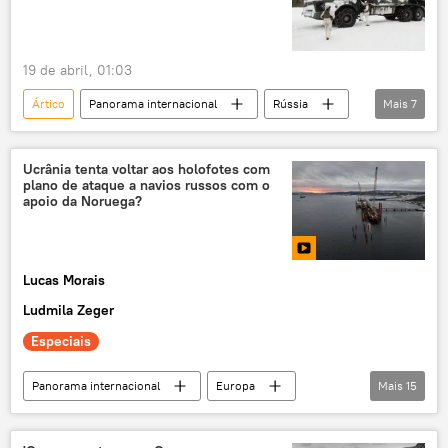
19 de abril, 01:03
Ártico
Panorama internacional
Rússia
Mais
7
Europa
Aleksandr Grushko
Federação da Rússia
Atlântico Norte
Ucrânia tenta voltar aos holofotes com
plano de ataque a navios russos com o
OTAN
Sputnik
Chancelaria
apoio da Noruega?
Lucas Morais
Ludmila Zeger
Especiais
Panorama internacional
Europa
Mais
15
Rússia
Vladimir Zelensky
Ucrânia
Noruega
Oriente Médio