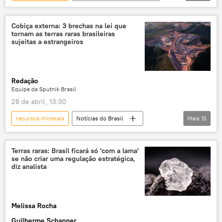
Jammu e Caxemira
Andhra Pradesh
Índia
minerais
minerais críticos
Cobiça externa: 3 brechas na lei que
tornam as terras raras brasileiras
Economia
Ásia e Oceania
lítio
sujeitas a estrangeiros
Redação
Equipe da Sputnik Brasil
28 de abril, 13:30
recursos minerais
Notícias do Brasil
Mais
15
Brasil
terras raras
Ronaldo Caiado
Luiz Inácio Lula da Silva
Estados Unidos
Terras raras: Brasil ficará só 'com a lama'
se não criar uma regulação estratégica,
Goiás
Supremo Tribunal Federal (STF)
diz analista
lista
EUA
soberania
mineração
reserva mineral
Melissa Rocha
minerais
estrangeiros
Guilherme Schanner