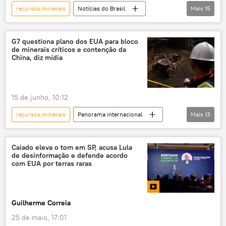
recursos minerais
Notícias do Brasil
Mais
15
Economia
Brasil
BNDES
Petrobras
Vale
minerais críticos
G7 questiona plano dos EUA para bloco
de minerais críticos e contenção da
exclusiva
Nova Indústria Brasil (NIB)
China, diz mídia
metais de terras raras
terras raras
mineração
meio ambiente
15 de junho, 10:12
indústria
industrialização
recursos minerais
Panorama internacional
Mais
13
reindustrialização
Américas
EUA
Europa
G7
minerais críticos
Caiado eleva o tom em SP, acusa Lula
de desinformação e defende acordo
metais de terras raras
indústria
com EUA por terras raras
China
mercado global
Donald Trump
Washington
Guilherme Correia
Agência de Projetos de Pesquisa Avançada de Defesa (DARPA)
25 de maio, 17:01
União Europeia