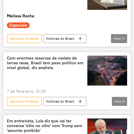
Melissa Rocha
Especiais
recursos minerais
Notícias do Brasil
Mais
17
Brasil
Américas
Rússia
Luiz Inácio Lula da Silva
Washington
Com enormes reservas de metais de
terras raras, Brasil tem peso político em
China
Telegram
nível global, diz analista
metais de terras raras
terras raras
minerais
minerais críticos
aliança
7 de fevereiro, 12:20
EUA
Estados Unidos
exclusiva
recursos minerais
Notícias do Brasil
Mais
4
coalizão
Donald Trump
Europa
Brasil
China
metais de terras raras
minerais
líderes mundiais
Em entrevista, Lula diz que vai ter
conversa 'olho no olho' com Trump sem
'assunto proibido'