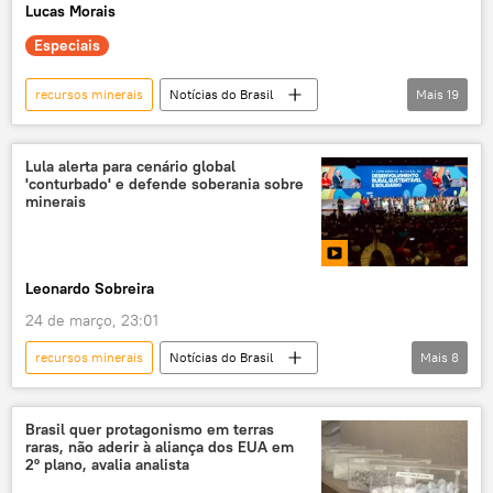
Lucas Morais
União
Ministério do Meio Ambiente
Especiais
minerais
minerais críticos
Poder360
recursos minerais
Notícias do Brasil
Mais
19
Luiz Inácio Lula da Silva
Brasil
Japão
China
Lula alerta para cenário global
'conturbado' e defende soberania sobre
Banco Interamericano de Desenvolvimento
minerais
metais de terras raras
terras raras
minerais críticos
minerais
Leonardo Sobreira
soberania
mineração
lítio
24 de março, 23:01
indústria nacional
exclusiva
BID
recursos minerais
Notícias do Brasil
Mais
8
Bahia
Minas Gerais
Luiz Inácio Lula da Silva
Brasil
Vale do Jequitinhonha
vídeo
Brasília
PT
metais de terras raras
Brasil quer protagonismo em terras
raras, não aderir à aliança dos EUA em
terras
terras raras
2º plano, avalia analista
minerais críticos