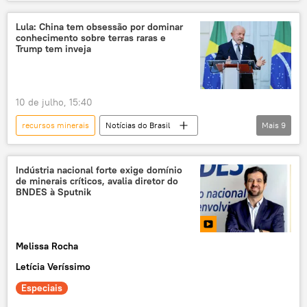
rio Nilo
África
Norte da África
rádio
podcast
Saara Ocidental
Lula: China tem obsessão por dominar
conhecimento sobre terras raras e
Marrocos
Argélia
Líbia
Trump tem inveja
Egito
Etiópia
segurança energética
rotas
10 de julho, 15:40
migração
minerais
recursos minerais
Notícias do Brasil
Mais
9
Donald Trump
Luiz Inácio Lula da Silva
China
Brasil
Estados Unidos
Indústria nacional forte exige domínio
de minerais críticos, avalia diretor do
minerais críticos
metais de terras raras
BNDES à Sputnik
EUA
terras raras
Melissa Rocha
Letícia Veríssimo
Especiais