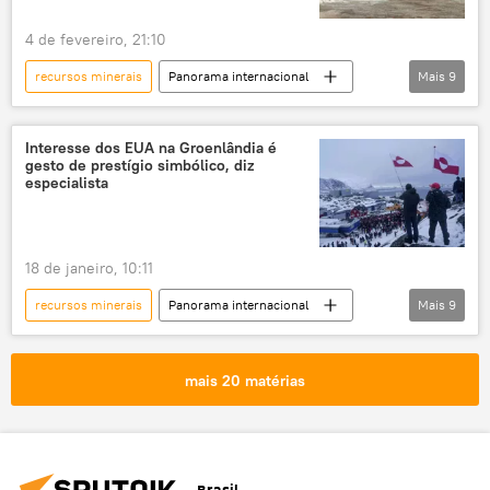
4 de fevereiro, 21:10
recursos minerais
Panorama internacional
Mais
9
Américas
JD Vance
Donald Trump
China
Estados Unidos
Marco Rubio
Interesse dos EUA na Groenlândia é
gesto de prestígio simbólico, diz
Washington
minerais
especialista
economia mundial
18 de janeiro, 10:11
recursos minerais
Panorama internacional
Mais
9
Américas
EUA
Groenlândia
Ártico
Dinamarca
mais 20 matérias
tensão geopolítica
geopolítica mundial
análise
metais de terras raras
Brasil