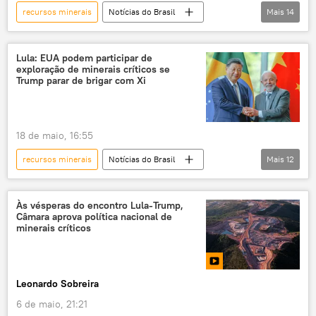
recursos minerais
Notícias do Brasil
Mais
14
Américas
Ronaldo Caiado
Luiz Inácio Lula da Silva
Estados Unidos
Lula: EUA podem participar de
exploração de minerais críticos se
Goiás
Brasil
Trump parar de brigar com Xi
Presidência da República
União
Palácio do Planalto
terras
18 de maio, 16:55
metais de terras raras
terras raras
recursos minerais
Notícias do Brasil
Mais
12
minerais críticos
minerais
Donald Trump
Luiz Inácio Lula da Silva
Xi Jinping
Brasil
Estados Unidos
Às vésperas do encontro Lula-Trump,
Câmara aprova política nacional de
China
terras raras
minerais críticos
minerais críticos
EUA
exploração
reserva mineral
minerais
Leonardo Sobreira
6 de maio, 21:21