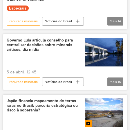
investimentos estrangeiros
Especiais
empresas estrangeiras
recursos minerais
Notícias do Brasil
Mais
14
Brasil
China
Estados Unidos
exclusiva
EUA
Norte Global
Governo Lula articula conselho para
centralizar decisões sobre minerais
Europa
transição energética
críticos, diz mídia
terras raras
minerais
reserva mineral
soberania
5 de abril, 12:45
tecnologia
poluição
recursos minerais
Notícias do Brasil
Mais
15
meio ambiente
Américas
Brasil
América Latina
EUA
Goiás
Estados Unidos
Japão financia mapeamento de terras
raras no Brasil: parceria estratégica ou
Washington
Celso Amorim
risco à soberania?
Alexandre Silveira
Conselho Nacional de Política Energética (CNPE)