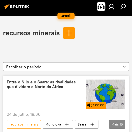
Brasil
recursos minerais
Escolher o período
Entre o Nilo e o Saara: as rivalidades
que dividem o Norte da África
1:00:00
24 de julho, 18:00
recursos minerais
Mundioka
Saara
Mais
15