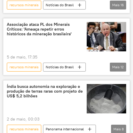
recursos minerais
Notícias do Brasil
Mais
16
Luiz Inácio Lula da Silva
Donald Trump
Hugo Motta
Washington
Associação ataca PL dos Minerais
Críticos: 'Ameaça repetir erros
Estados Unidos
Brasil
históricos da mineração brasileira'
metais de terras raras
terras raras
minerais críticos
EUA
viagem
5 de maio, 17:35
viagem oficial
visita
recursos minerais
Notícias do Brasil
Mais
12
visita de Estado
visita oficial
Hugo Motta
Luiz Inácio Lula da Silva
marco legal
Brasil
Câmara dos Deputados
Índia busca autonomia na exploração e
produção de terras raras com projeto de
terras raras
minerais críticos
US$ 5,2 bilhões
mineração
minerais
reserva mineral
mineradora
2 de maio, 00:03
projeto de lei
votação
recursos minerais
Panorama internacional
Mais
8