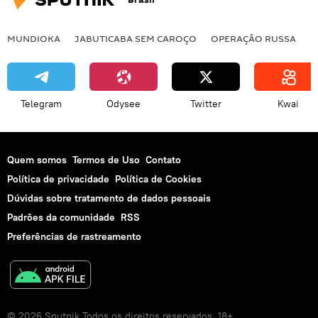
MUNDIOKA
JABUTICABA SEM CAROÇO
OPERAÇÃO RUSSA
I
Telegram
Odysee
Twitter
Kwai
Quem somos
Termos de Uso
Contato
Política de privacidade
Política de Cookies
Dúvidas sobre tratamento de dados pessoais
Padrões da comunidade
RSS
Preferências de rastreamento
© 2026 Sputnik Todos os direitos reservados. 18+