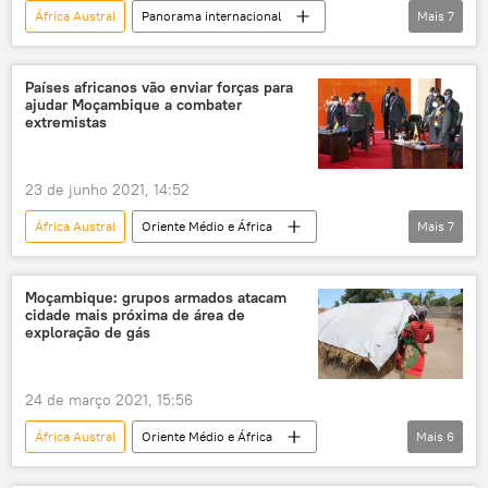
África Austral
Panorama internacional
Mais
7
China
Ásia
África
Norte da África
Países africanos vão enviar forças para
ajudar Moçambique a combater
Cinturão Econômico da Rota da Seda
extremistas
Um Cinturão, Uma Rota
Ocidente
23 de junho 2021, 14:52
África Austral
Oriente Médio e África
Mais
7
Mundo
Notícias
Moçambique
África
Daesh
jihadismo
Moçambique: grupos armados atacam
cidade mais próxima de área de
conflito
exploração de gás
24 de março 2021, 15:56
África Austral
Oriente Médio e África
Mais
6
Mundo
Notícias
Moçambique