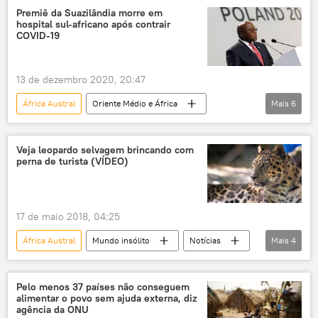
exploração de gás
terrorismo islâmico
Premiê da Suazilândia morre em
hospital sul-africano após contrair
Total
COVID-19
13 de dezembro 2020, 20:47
África Austral
Oriente Médio e África
Mais
6
Mundo
Notícias
Suazilândia
COVID-19
pandemia
Veja leopardo selvagem brincando com
perna de turista (VÍDEO)
Coronavírus no mundo em meados de dezembro
17 de maio 2018, 04:25
África Austral
Mundo insólito
Notícias
Mais
4
Sociedade
Botswana
turista
perna
Pelo menos 37 países não conseguem
alimentar o povo sem ajuda externa, diz
agência da ONU