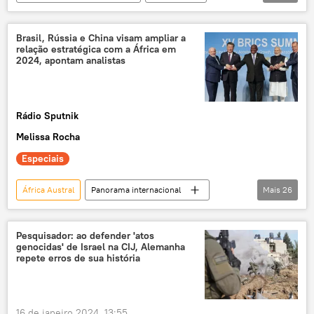
Europa
Alemanha
Israel
República Centro-Africana
Namíbia
Tribunal Internacional de Justiça
Corpo de Fuzileiros Navais
Exército
Brasil, Rússia e China visam ampliar a
relação estratégica com a África em
Centro de Informação Judicial (CIJ)
Sputnik
2024, apontam analistas
Rádio Sputnik
Melissa Rocha
Especiais
África Austral
Panorama internacional
Mais
26
Oriente Médio e África
Rússia
Economia
Brasil
China
Pesquisador: ao defender 'atos
genocidas' de Israel na CIJ, Alemanha
África
BRICS
União Africana
repete erros de sua história
geopolítica
França
Egito
Etiópia
exclusiva
OTAN
16 de janeiro 2024, 13:55