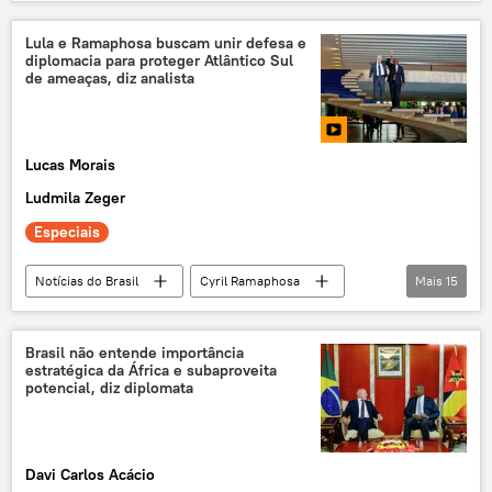
América Central
ONU
PMA
Programa Mundial de Alimentos
El Niño
Lula e Ramaphosa buscam unir defesa e
diplomacia para proteger Atlântico Sul
Nações Unidas
de ameaças, diz analista
Organização das Nações Unidas
fome
insegurança alimentar
meio ambiente
Lucas Morais
mudanças climáticas
crise climática
Ludmila Zeger
Especiais
Notícias do Brasil
Cyril Ramaphosa
Mais
15
Luiz Inácio Lula da Silva
Donald Trump
Atlântico Sul
África do Sul
Brasil
Brasil não entende importância
estratégica da África e subaproveita
PT
Casa Branca
ONU
potencial, diz diplomata
multilateralismo
cooperação multilateral
G20
relações internacionais
Davi Carlos Acácio
exclusiva
tensões
Oriente Médio