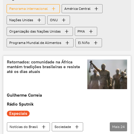
terroristas
jihadismo
Panorama internacional
América Central
mídia ocidental
insurgência
Nações Unidas
ONU
podcast
exclusiva
Mundioka
Al-Shabaab
Organização das Nações Unidas
PMA
Programa Mundial de Alimentos
El Niño
Retornados: comunidade na África
mantém tradições brasileiras e resiste
até os dias atuais
Guilherme Correia
Rádio Sputnik
Especiais
Notícias do Brasil
Sociedade
Mais
24