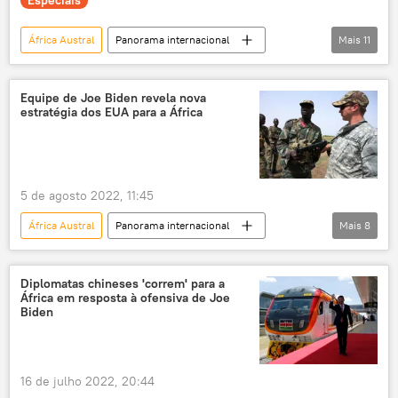
África Austral
Panorama internacional
Mais
11
exclusiva
África
Oriente Médio e África
Norte da África
Equipe de Joe Biden revela nova
estratégia dos EUA para a África
China
Rússia
União Africana
nova ordem mundial
ordem mundial
Economia
economia mundial
5 de agosto 2022, 11:45
África Austral
Panorama internacional
Mais
8
EUA
Departamento de Estado dos EUA
Departamento de Defesa dos EUA
Américas
Diplomatas chineses 'correm' para a
África em resposta à ofensiva de Joe
parceria estratégica
estratégia
Biden
África
África do Sul
Norte da África
16 de julho 2022, 20:44