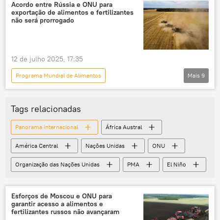
ONU
PMA
Acordo entre Rússia e ONU para
exportação de alimentos e fertilizantes
Comitê Paralímpico Internacional (IPC)
não será prorrogado
12 de julho 2025, 17:35
Programa Mundial de Alimentos
Mais
9
Panorama internacional
Rússia
Ocidente
Federação da Rússia
Tags relacionadas
mar Negro
Organização das Nações Unidas
Panorama internacional
África Austral
ONU
produção de alimentos
América Central
Nações Unidas
ONU
alimentos
Organização das Nações Unidas
PMA
El Niño
Esforços de Moscou e ONU para
garantir acesso a alimentos e
fertilizantes russos não avançaram