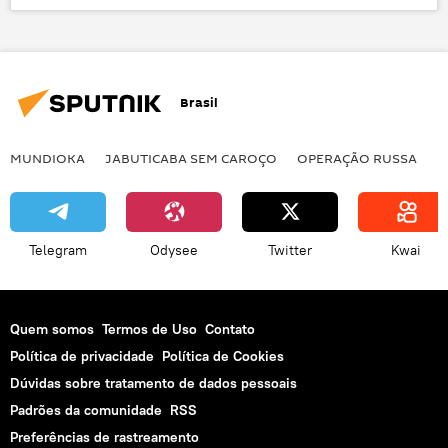
Oriente Médio e África
Mundo
Notícias
Iêmen
Arábia Saudita
Saleef
Al Hudaydah
Brasil
Abdallah Y. Al-Mouallimi
Stephane Dujarric
Mark Lowcock
Nações Unidas
MUNDIOKA
JABUTICABA SEM CAROÇO
OPERAÇÃO RUSSA
I
houthis
comida
fome
crise humanitária
guerra
míssil balístico
Telegram
Odysee
Twitter
Kwai
Crise no Iêmen: rebeldes houthis matam antigo aliado e ex-presidente Ali Abdullah Saleh
Quem somos
Termos de Uso
Contato
Política de privacidade
Política de Cookies
Dúvidas sobre tratamento de dados pessoais
Padrões da comunidade
RSS
Preferências de rastreamento