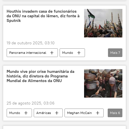
Panorama internacional
América Central
África Austral
ONU
PMA
Houthis invadem casa de funcionários
da ONU na capital do Iêmen, diz fonte à
El Niño
Nações Unidas
Sputnik
Organização das Nações Unidas
fome
insegurança alimentar
meio ambiente
19 de outubro 2025, 03:10
mudanças climáticas
crise climática
Panorama internacional
Mundo
Mais
7
Ásia e Oceania
Stephane Dujarric
Sanaa
Iêmen
ONU
Mundo vive pior crise humanitária da
história, diz diretora do Programa
Ansar Allah
Israel
Mundial de Alimentos da ONU
25 de agosto 2025, 03:06
Mundo
Américas
Meghan McCain
Mais
6
Faixa de Gaza
Israel
Gaza