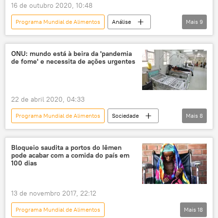
16 de outubro 2020, 10:48
Programa Mundial de Alimentos
Análise
Mais
9
Nobel da Paz
Organização das Nações Unidas
ONU: mundo está à beira da 'pandemia
de fome' e necessita de ações urgentes
ajuda humanitária
fome
Mapa da Fome
pandemia
COVID-19
Aquecimento global
Notícias do Brasil
22 de abril 2020, 04:33
Programa Mundial de Alimentos
Sociedade
Mais
8
Notícias
Situação em torno da pandemia de COVID-19 no fim de abril
Bloqueio saudita a portos do Iêmen
pode acabar com a comida do país em
COVID-19
novo coronavírus
100 dias
pandemia
fome
crise humanitária
ONU
13 de novembro 2017, 22:12
Programa Mundial de Alimentos
Mais
18