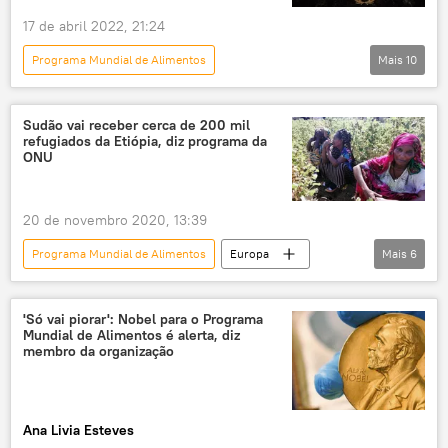
Movimento dos Trabalhadores Rurais Sem Terra (MST)
17 de abril 2022, 21:24
programas sociais
alimentos
Programa Mundial de Alimentos
Mais
10
produção de alimentos
crise de alimentos
Panorama internacional
Ucrânia
alimentação
alimentação escolar
Rússia
ONU
António Guterres
merendas
insegurança alimentar
Sudão vai receber cerca de 200 mil
refugiados da Etiópia, diz programa da
OMC
FMI
PIB
Europa
América do Sul
América Latina
ONU
fome
exclusiva
20 de novembro 2020, 13:39
Programa Mundial de Alimentos
Europa
Mais
6
Mundo
Notícias
Etiópia
Refugiados
'Só vai piorar': Nobel para o Programa
Mundial de Alimentos é alerta, diz
Programa Mundial de Alimentos da Organização das Nações Unidas
membro da organização
Sudão
Ana Livia Esteves