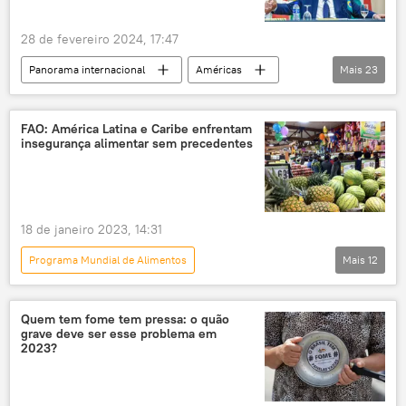
África Austral
28 de fevereiro 2024, 17:47
Organização das Nações Unidas
ONU
Panorama internacional
Américas
Mais
23
Marinha
Marinha do Brasil
Luiz Inácio Lula da Silva
Simone Tebet
Exército Brasileiro
Silvio Costa Filho
Brasil
Caribe
República Centro-Africana
FAO: América Latina e Caribe enfrentam
insegurança alimentar sem precedentes
Guiana
G20
FMI
PT
Corpo de Fuzileiros Navais
Exército
Agenda 2030
Comunidade do Caribe (Caricom)
18 de janeiro 2023, 14:31
mar do Caribe
América Latina
Programa Mundial de Alimentos
Mais
12
Renan Filho
Suriname
Haiti
Panorama internacional
Barbados
Reino Unido
Organização das Nações Unidas para a Alimentação e a Agricultura
Estados Unidos
Venezuela
Quem tem fome tem pressa: o quão
grave deve ser esse problema em
Américas
América Latina
Trinidad e Tobago
São Vicente e Granadinas
2023?
Fundo das Nações Unidas para a Infância
Sul Global
relatório
insegurança alimentar