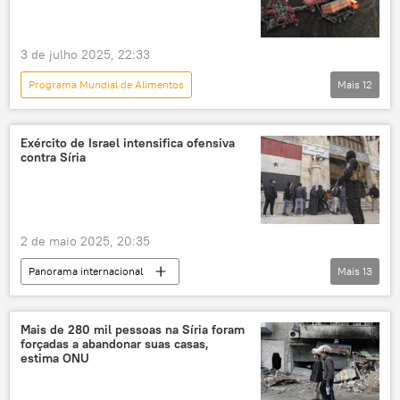
3 de julho 2025, 22:33
Programa Mundial de Alimentos
Mais
12
Panorama internacional
Rússia
Europa
Dmitry Polyanskiy
Exército de Israel intensifica ofensiva
contra Síria
Federação da Rússia
Genebra
Bruxelas
Organização das Nações Unidas
ONU
SWIFT
alimentos
2 de maio 2025, 20:35
produção de alimentos
Panorama internacional
Mais
13
Benjamin Netanyahu
Damasco
Exército de Israel
Daraa
Síria
Mais de 280 mil pessoas na Síria foram
forçadas a abandonar suas casas,
Israel Katz
Hama
estima ONU
Força Aérea Israelense
ataques