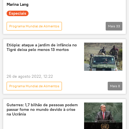
Marina Lang
fome
preços
alimentos
Especiais
alimentação
Organização Pan-Americana da Saúde (OPAS)
Programa Mundial de Alimentos
Mais
33
Notícias do Brasil
fome
Mapa da Fome
combate à fome
Etiópia: ataque a jardim de infância no
Tigré deixa pelo menos 13 mortos
erradicação da fome
pobreza
extrema pobreza
linha de pobreza
redução da pobreza
erradicação da pobreza
26 de agosto 2022, 12:22
miséria
Brasil sem Miséria
Programa Mundial de Alimentos
Mais
8
Bolsa Família
auxílio
Auxílio Brasil
Panorama internacional
África
auxílio financeiro
auxílio estatal
Etiópia
ONU
crise humanitária
Brasil
agricultura
Guterres: 1,7 bilhão de pessoas podem
passar fome no mundo devido à crise
Tedros Adhanom Ghebreyesus
escassez
Ministério da Agricultura do Brasil
na Ucrânia
Oriente Médio e África
agricultura familiar
MST