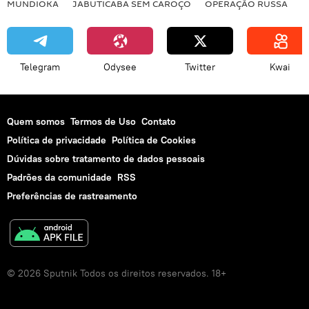
MUNDIOKA
JABUTICABA SEM CAROÇO
OPERAÇÃO RUSSA
I
Telegram
Odysee
Twitter
Kwai
Quem somos
Termos de Uso
Contato
Política de privacidade
Política de Cookies
Dúvidas sobre tratamento de dados pessoais
Padrões da comunidade
RSS
Preferências de rastreamento
© 2026 Sputnik Todos os direitos reservados. 18+