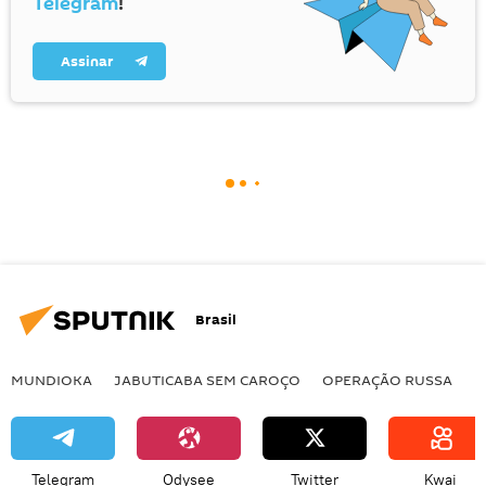
Telegram
!
Assinar
Brasil
MUNDIOKA
JABUTICABA SEM CAROÇO
OPERAÇÃO RUSSA
I
Telegram
Odysee
Twitter
Kwai