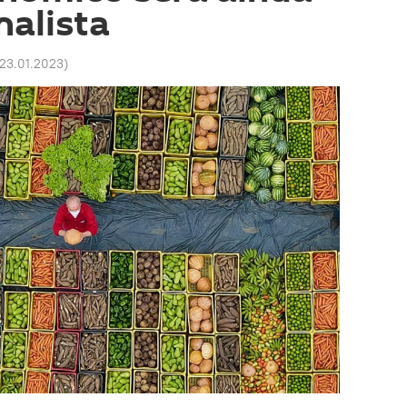
nalista
 23.01.2023
)