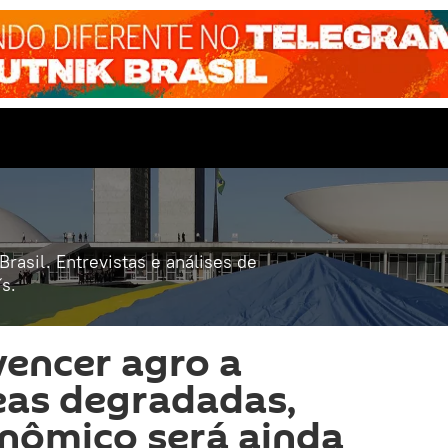
rasil. Entrevistas e análises de
s.
vencer agro a
eas degradadas,
nômico será ainda