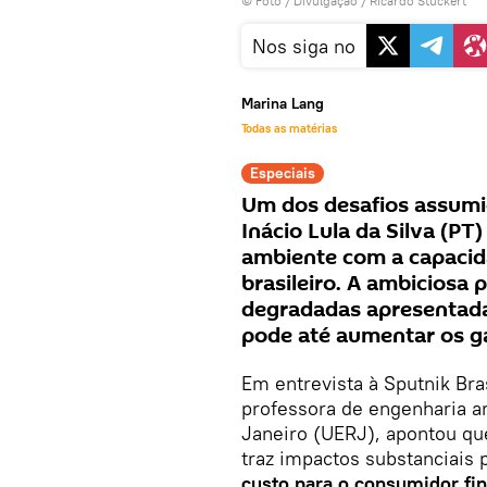
© Foto / Divulgação / Ricardo Stuckert
Nos siga no
Marina Lang
Todas as matérias
Especiais
Um dos desafios assumi
Inácio Lula da Silva (PT)
ambiente com a capacid
brasileiro. A ambiciosa
degradadas apresentad
pode até aumentar os ga
Em entrevista à Sputnik Bra
professora de engenharia a
Janeiro (UERJ), apontou q
traz impactos substanciais
custo para o consumidor fi