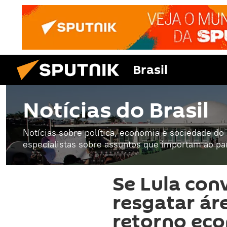
Brasil
Notícias do Brasil
Notícias sobre política, economia e sociedade do B
especialistas sobre assuntos que importam ao paí
Se Lula con
resgatar ár
retorno eco