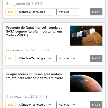
16 de janeiro 2019, 06:21
solo
Ciência e Tecnologia
Notícias
Mais
5
Sociedade
sonda espacial
sismologia
Marte
NASA
'Presente de Natal incrível': sonda da
NASA cumpre 'tarefa importante' em
Marte (VÍDEO)
22 de dezembro 2018, 06:13
solo
Ciência e Tecnologia
Notícias
Mais
8
Sociedade
planeta
investigação
presente
sonda espacial
tarefas
Pesquisadores chineses apresentam
projeto para criar solo fértil em Marte
Marte
NASA
17 de dezembro 2018, 14:49
solo
Ciência e Tecnologia
Notícias
Mais
5