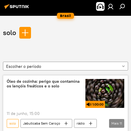
Brasil
solo
Escolher o período
Óleo de cozinha: perigo que contamina
os lençóis freáticos e o solo
1:00:00
11 de junho, 15:00
solo
Jabuticaba Sem Caroço
rádio
Mais
11