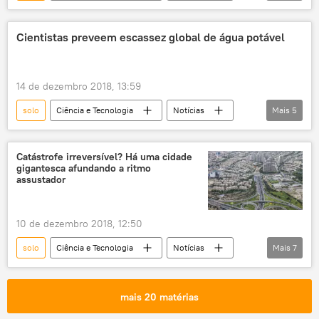
Sociedade
algas
água
Marte
NASA
Cientistas preveem escassez global de água potável
14 de dezembro 2018, 13:59
solo
Ciência e Tecnologia
Notícias
Mais
5
Sociedade
Austrália
reservas
água
escassez
Catástrofe irreversível? Há uma cidade
gigantesca afundando a ritmo
assustador
10 de dezembro 2018, 12:50
solo
Ciência e Tecnologia
Notícias
Mais
7
Sociedade
Teerã
Irã
catástrofe
águas
estudo
mais 20 matérias
afundamento