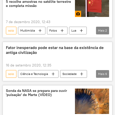
economia mundial
Acordo de Paris
5 recolhe amostras no satélite terrestre
e completa missão
desmatamento
Desmatamento Zero
Embrapa
7 de dezembro 2020, 12:43
Empresa Brasileira de Pesquisa Agropecuária (Embrapa)
solo
Multimídia
Fotos
Lua
Mais
2
meio ambiente
pecuária
sonda espacial
China
Ministério da Agricultura, Pecuária e Abastecimento (Mapa)
Fator inesperado pode estar na base da existência de
antiga civilização
16 de setembro 2020, 12:35
solo
Ciência e Tecnologia
Sociedade
Mais
6
Notícias
ciência
história
pesquisa
civilização
Oriente Médio
Sonda da NASA se prepara para ouvir
'pulsação' de Marte (VÍDEO)