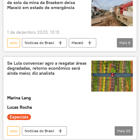
de solo da mina da Braskem deixa
América do Sul
América Latina
Maceió em estado de emergência
1 de dezembro 2023, 13:13
solo
Notícias do Brasil
Maceió
Mais
8
Braskem
Mina
desabamento
Brasil
MPF
João Henrique Caldas
Se Lula convencer agro a resgatar áreas
degradadas, retorno econômico será
Ministério Público Federal
Defesa Civil
ainda maior, diz analista
Marina Lang
Lucas Rocha
Especiais
solo
Notícias do Brasil
Mais
39