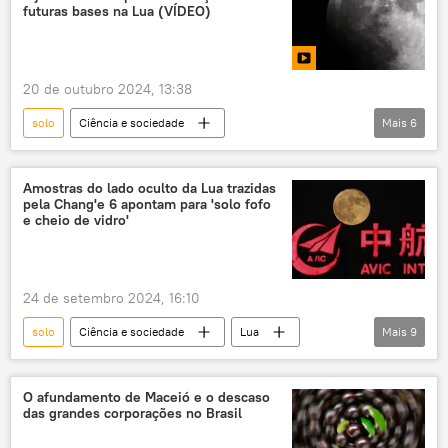
Países Baixos
União
Polícia Federal
futuras bases na Lua (VÍDEO)
Américas
20 de outubro 2024, 13:38
solo
Ciência e sociedade
Mais
6
Ciência e Tecnologia
Lua
China
Xinhua
casa
Espaço
Amostras do lado oculto da Lua trazidas
pela Chang'e 6 apontam para 'solo fofo
e cheio de vidro'
24 de setembro 2024, 16:10
solo
Ciência e sociedade
Lua
Mais
9
Apollo
Ciência e Tecnologia
pesquisa
astronomia
O afundamento de Maceió e o descaso
das grandes corporações no Brasil
Sistema Solar
satélite
China