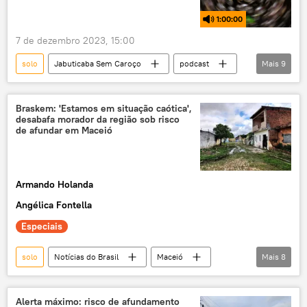
amostra
Espaço
1:00:00
7 de dezembro 2023, 15:00
solo
Jabuticaba Sem Caroço
podcast
Mais
9
Rádio
Maceió
Alagoas
Braskem
afundamento
buraco
Braskem: 'Estamos em situação caótica',
desabafa morador da região sob risco
tremor
Nordeste
Brasil
de afundar em Maceió
Armando Holanda
Angélica Fontella
Especiais
solo
Notícias do Brasil
Maceió
Mais
8
Alagoas
Braskem
desabamento
Mina
exclusiva
Brasil
Alerta máximo: risco de afundamento