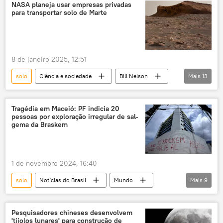
resistência
NASA planeja usar empresas privadas
para transportar solo de Marte
8 de janeiro 2025, 12:51
solo
Ciência e sociedade
Bill Nelson
Mais
13
China
Estados Unidos
SpaceX
Agência Espacial Europeia (ESA)
NASA
Tragédia em Maceió: PF indicia 20
pessoas por exploração irregular de sal-
Marte
Planeta Vermelho
Espaço
gema da Braskem
espaço distante
exploração do espaço
espaço aéreo
espaçonave
planeta
1 de novembro 2024, 16:40
solo
Notícias do Brasil
Mundo
Mais
9
Maceió
Polícia Federal (PF)
Braskem
Brasil
Alagoas
Pesquisadores chineses desenvolvem
'tijolos lunares' para construção de