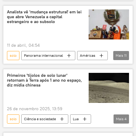
podcast
Brasil
meio ambiente
óleo
poluição
água
Analista vê 'mudança estrutural' em lei
que abre Venezuela a capital
contaminação
rios
mar
estrangeiro e ao subsolo
descarte
esgoto
11 de abril, 04:54
solo
Panorama internacional
Américas
Mais
11
América Latina
Venezuela
Economia
Washington
Primeiros 'tijolos de solo lunar'
retornam à Terra após 1 ano no espaço,
Assembleia Nacional
diz mídia chinesa
Universidade Central da Venezuela
Casa Branca
mineração
lei
26 de novembro 2025, 13:59
legislação
análise
solo
Ciência e sociedade
Lua
Mais
4
China
Espaço
material