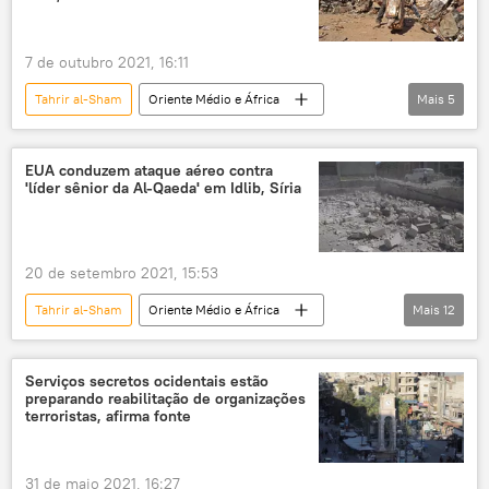
Oriente Médio
Europa
EUA
7 de outubro 2021, 16:11
Tahrir al-Sham
Oriente Médio e África
Mais
5
Mundo
Notícias
Capacetes Brancos
Hayat Tahrir al-Sham
EUA conduzem ataque aéreo contra
'líder sênior da Al-Qaeda' em Idlib, Síria
Síria
20 de setembro 2021, 15:53
Tahrir al-Sham
Oriente Médio e África
Mais
12
Mundo
Notícias
Al-Qaeda
Idlib
John Kirby
Serviços secretos ocidentais estão
preparando reabilitação de organizações
SITE Intelligence Group
terroristas, afirma fonte
Hayat Tahrir al-Sham
Frente al-Nusra
EUA
Pentágono
Síria
31 de maio 2021, 16:27