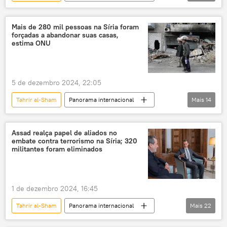
Mundo
Ásia e Oceania
Rússia
Síria
Aleppo
Hama
Mais de 280 mil pessoas na Síria foram
forçadas a abandonar suas casas,
Frente al-Nusra
Exército
tensões
estima ONU
luta armada
5 de dezembro 2024, 22:05
Tahrir al-Sham
Panorama internacional
Mais
14
Mundo
Ásia e Oceania
Síria
Aleppo
Federação da Rússia
PMA
Assad realça papel de aliados no
embate contra terrorismo na Síria; 320
ONU
Programa Mundial de Alimentos
militantes foram eliminados
terroristas
desabrigados
desalojados
1 de dezembro 2024, 16:45
Escritório das Nações Unidas para a Coordenação de Assuntos Humanitários (OCHA)
Tahrir al-Sham
Panorama internacional
Mais
22
Organização das Nações Unidas
Rússia
Abbas Araghchi
Frente al-Nusra