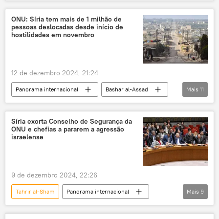
Mundo
Estados Unidos
Síria
Damasco
Daesh
ONU: Síria tem mais de 1 milhão de
pessoas deslocadas desde início de
The Washington Post
hostilidades em novembro
12 de dezembro 2024, 21:24
Panorama internacional
Bashar al-Assad
Mais
11
Síria
ONU
Idlib
Aleppo
Oriente Médio e África
Nações Unidas
Síria exorta Conselho de Segurança da
ONU e chefias a pararem a agressão
Organização das Nações Unidas
OCHA
israelense
Oriente Médio
Hama
deslocados
9 de dezembro 2024, 22:26
Tahrir al-Sham
Panorama internacional
Mais
9
Mundo
ONU
Síria