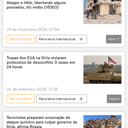
Aleppo e Idlib, libertando alguns
Ministério da Defesa (Rússia)
guerra
Estados Unidos
povoados, diz mídia (VÍDEO)
conflito
conflito armado
Oriente Médio
atentado terrorista
29 de novembro 2024, 07:54
financiamento do terrorismo
Tahrir al-Sham
Panorama internacional
Mais
17
terroristas islâmicos
grupos terroristas
Mundo
Idlib
Aleppo
Síria
terrorismo
ataque terrorista
Frente Fatah al-Sham
Forças Armadas
terroristas
terrorismo
terror
Tropas dos EUA na Síria violaram
protocolos de desconflito 3 vezes em
atentado terrorista
ato terrorista
24 horas
financiamento do terrorismo
terroristas islâmicos
grupos terroristas
20 de setembro 2024, 17:35
terrorismo
ataque terrorista
Tahrir al-Sham
Panorama internacional
Mais
9
terroristas
terrorismo
terror
Oriente Médio e África
Síria
ato terrorista
Oriente Médio
Ucrânia
Estados Unidos
Rússia
Terroristas preparam encenação de
ataque químico para culpar governo da
Ministério da Defesa da Ucrânia
Síria, afirma Rússia