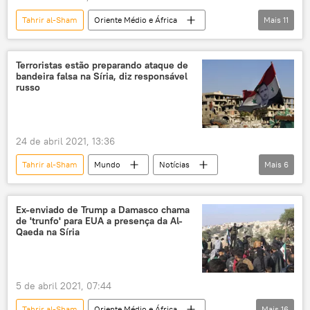
Turquia
Tahrir al-Sham
Oriente Médio e África
Mais
11
Mundo
Notícias
Idlib
MI6
Frente al-Nusra
Hayat Tahrir al-Sham
Terroristas estão preparando ataque de
bandeira falsa na Síria, diz responsável
Líbia
Moscou
EUA
russo
Reino Unido
Síria
24 de abril 2021, 13:36
Tahrir al-Sham
Mundo
Notícias
Mais
6
Oriente Médio e África
Centro Russo de Reconciliação
Ex-enviado de Trump a Damasco chama
de 'trunfo' para EUA a presença da Al-
Capacetes Brancos
Hayat Tahrir al-Sham
Qaeda na Síria
Idlib
Síria
5 de abril 2021, 07:44
Tahrir al-Sham
Oriente Médio e África
Mais
16