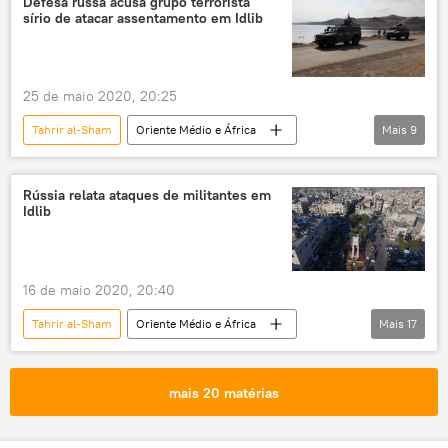
Defesa russa acusa grupo terrorista
sírio de atacar assentamento em Idlib
terroristas
Idlib
Síria
25 de maio 2020, 20:25
Tahrir al-Sham
Oriente Médio e África
Mais
9
Mundo
Notícias
Centro Russo de Reconciliação
Idlib
Rússia relata ataques de militantes em
Idlib
Latakia
Aleppo
Al-Hasakah
Síria
Turquia
16 de maio 2020, 20:40
Tahrir al-Sham
Oriente Médio e África
Mais
17
Mundo
Notícias
Idlib
Moscou
Ancara
mais 20 matérias
Centro Russo de Reconciliação
Latakia
Aleppo
Frente al-Nusra
terroristas