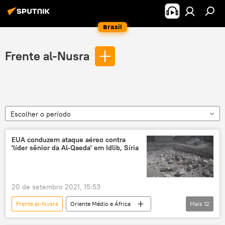
Brasil
Frente al-Nusra
Escolher o período
EUA conduzem ataque aéreo contra
'líder sênior da Al-Qaeda' em Idlib, Síria
20 de setembro 2021, 15:53
Frente al-Nusra
Oriente Médio e África
Mais
12
Mundo
Notícias
Al-Qaeda