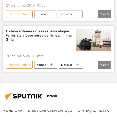
25 de junho 2019, 19:56
Frente al-Nusra
Rússia
Notícias
Mais
5
Conselho de Segurança das Nações Unidas
Idlib
Síria
Al-Qaeda
Defesa antiaérea russa repeliu ataque
terrorista à base aérea de Hmeymim na
Hayat Tahrir al-Sham
Síria
20 de maio 2019, 05:53
Frente al-Nusra
Mundo
Notícias
Mais
4
Oriente Médio e África
Síria
terrorista
sistema de defesa aérea
Brasil
MUNDIOKA
JABUTICABA SEM CAROÇO
OPERAÇÃO RUSSA
I