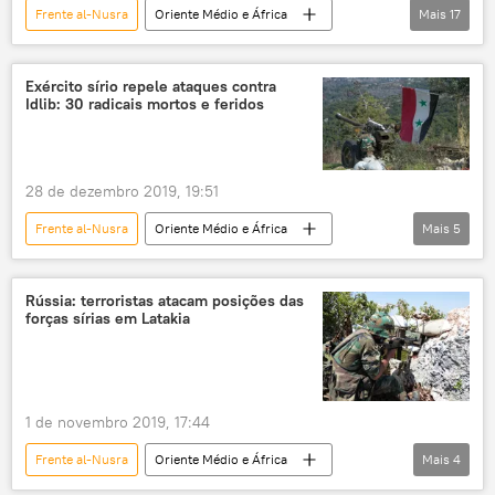
Frente al-Nusra
Oriente Médio e África
Mais
17
Unidades de Proteção Popular (YPG)
YPG
Mundo
Notícias
Idlib
Unidades Populares de Proteção do Curdistão (YPG)
Moscou
Ancara
Tahrir al-Sham
Exército sírio repele ataques contra
EUA
Israel
ONU
Síria
Idlib: 30 radicais mortos e feridos
Centro Russo de Reconciliação
Latakia
Turquia
Aleppo
terroristas
ataques
Recep Tayyip Erdogan
28 de dezembro 2019, 19:51
Ministério da Defesa Russo
Frente al-Nusra
Oriente Médio e África
Mais
5
Ministério da Defesa da Rússia
Mundo
Notícias
Idlib
Vladimir Putin
Síria
Turquia
Rússia
Síria
Rússia: terroristas atacam posições das
forças sírias em Latakia
1 de novembro 2019, 17:44
Frente al-Nusra
Oriente Médio e África
Mais
4
Mundo
Notícias
Síria