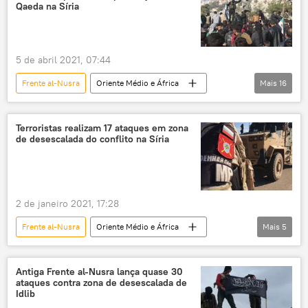
Líbia
Moscou
EUA
Qaeda na Síria
Reino Unido
Síria
5 de abril 2021, 07:44
Frente al-Nusra
Oriente Médio e África
Mais
16
Mundo
Notícias
CIA
Al-Qaeda
Bashar al-Assad
Idlib
Terroristas realizam 17 ataques em zona
de desescalada do conflito na Síria
Canadá
Tahrir al-Sham
Hayat Tahrir al-Sham
PBS
Jim Jeffrey
EUA
Reino Unido
2 de janeiro 2021, 17:28
Donald Trump
Síria
Turquia
Frente al-Nusra
Oriente Médio e África
Mais
5
Mundo
Notícias
terrorismo
jihadismo
Síria
Antiga Frente al-Nusra lança quase 30
ataques contra zona de desescalada de
Idlib