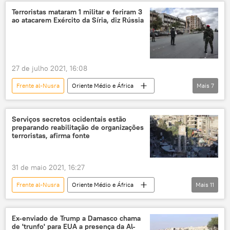
Idlib
John Kirby
Terroristas mataram 1 militar e feriram 3
ao atacarem Exército da Síria, diz Rússia
SITE Intelligence Group
Tahrir al-Sham
Hayat Tahrir al-Sham
EUA
Pentágono
Síria
Turquia
27 de julho 2021, 16:08
Frente al-Nusra
Oriente Médio e África
Mais
7
Mundo
Notícias
Exército da Síria
Aleppo
Forças Armadas
Serviços secretos ocidentais estão
preparando reabilitação de organizações
Forças Armadas da Turquia
Síria
terroristas, afirma fonte
31 de maio 2021, 16:27
Frente al-Nusra
Oriente Médio e África
Mais
11
Mundo
Notícias
Idlib
MI6
Hayat Tahrir al-Sham
Tahrir al-Sham
Ex-enviado de Trump a Damasco chama
de 'trunfo' para EUA a presença da Al-