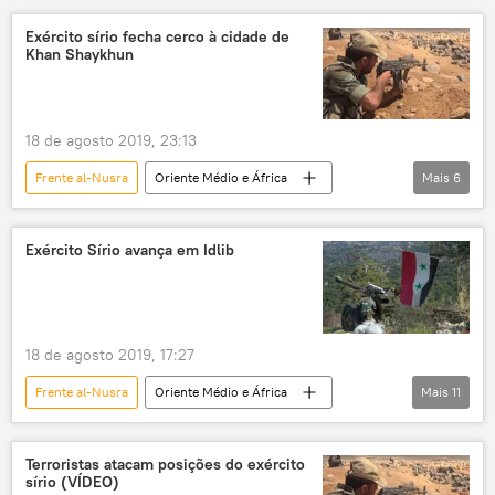
Rússia
Exército sírio fecha cerco à cidade de
Khan Shaykhun
18 de agosto 2019, 23:13
Frente al-Nusra
Oriente Médio e África
Mais
6
Mundo
Notícias
Síria
terrorismo
Idlib
trégua
Exército Sírio avança em Idlib
18 de agosto 2019, 17:27
Frente al-Nusra
Oriente Médio e África
Mais
11
Mundo
Notícias
Defesa
Idlib
SANA
Exército Árabe Sírio
Terroristas atacam posições do exército
sírio (VÍDEO)
Jabhat al-Nusra
terroristas