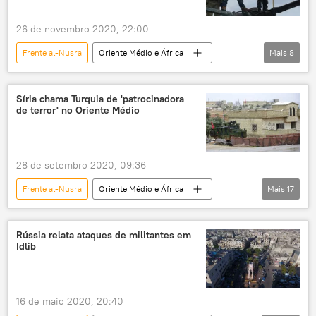
26 de novembro 2020, 22:00
Frente al-Nusra
Oriente Médio e África
Mais
8
Mundo
Notícias
Tahrir al-Sham
Centro Russo de Reconciliação
ataques
Síria chama Turquia de 'patrocinadora
de terror' no Oriente Médio
terroristas
Idlib
Síria
28 de setembro 2020, 09:36
Frente al-Nusra
Oriente Médio e África
Mais
17
Mundo
Notícias
Assembleia Geral da ONU
Walid Muallem
Rússia relata ataques de militantes em
Idlib
Colinas de Golã
Recep Tayyip Erdogan
Guerra Civil Síria
Partido dos Trabalhadores do Curdistão
16 de maio 2020, 20:40
Partido dos Trabalhadores do Curdistão (PKK)