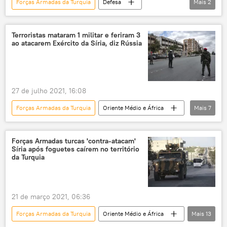
Forças Armadas da Turquia
Defesa
Mais
2
Turquia
Recep Tayyip Erdogan
Forças Armadas
Terroristas mataram 1 militar e feriram 3
ao atacarem Exército da Síria, diz Rússia
27 de julho 2021, 16:08
Forças Armadas da Turquia
Oriente Médio e África
Mais
7
Mundo
Notícias
Exército da Síria
Aleppo
Forças Armadas
Forças Armadas turcas 'contra-atacam'
Síria após foguetes caírem no território
Frente al-Nusra
Síria
da Turquia
21 de março 2021, 06:36
Forças Armadas da Turquia
Oriente Médio e África
Mais
13