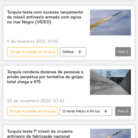
Mundo
Notícias
SANA
Forças Armadas
Al-Hasakah
Kilis
Turquia testa com sucesso lançamento
de míssil antinavio armado com ogiva
YPG
Unidades de Proteção Popular (YPG)
no mar Negro (VÍDEO)
Unidades Populares de Proteção do Curdistão (YPG)
Tal Rifaat
Anadolu
Síria
5 de fevereiro 2021, 10:53
Turquia
Forças Armadas da Turquia
Defesa
Mais
5
Notícias
mísseis antinavio
Ismail Demir
teste de mísseis
Turquia condena dezenas de pessoas à
prisão perpétua por tentativa de golpe;
mar Negro
total chega a 475
26 de novembro 2020, 07:42
Forças Armadas da Turquia
Oriente Médio e África
Mais
6
Mundo
Notícias
golpe
golpe militar
Recep Tayyip Erdogan
Turquia testa 1º míssil de cruzeiro
antinavio de fabricação nacional