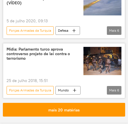
Turquia
(VÍDEO)
5 de julho 2020, 09:13
Forças Armadas da Turquia
Defesa
Mais
6
Notícias
míssil de cruzeiro
mísseis antinavio
Ismail Demir
Mídia: Parlamento turco aprova
controverso projeto de lei contra o
EUA
Turquia
terrorismo
25 de julho 2018, 15:51
Forças Armadas da Turquia
Mundo
Mais
6
Europa
Notícias
Ancara
Turquia
Muhammed Fethullah Gülen
mais 20 matérias
Partido dos Trabalhadores do Curdistão (PKK)
Parlamento da Turquia