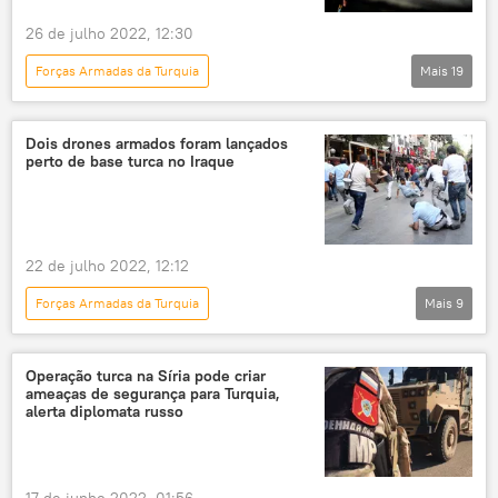
Recep Tayyip Erdogan
Kyriakos Mitsotakis
26 de julho 2022, 12:30
Forças Armadas da Turquia
Mais
19
Panorama internacional
Rússia
Ucrânia
leste da Ucrânia
Dois drones armados foram lançados
perto de base turca no Iraque
Exército da Ucrânia
Forças Armadas da Ucrânia
Marinha da Ucrânia
tensão na Ucrânia
22 de julho 2022, 12:12
Forças Armadas da Rússia
Forças Armadas da Turquia
Mais
9
Marinha da Rússia
Panorama internacional
Turquia
Ministério da Defesa (Rússia)
Exército da Turquia
drones
Exército da Rússia
Operação turca na Síria pode criar
ameaças de segurança para Turquia,
Oriente Médio
Oriente Médio e África
Ministério das Relações Exteriores da Rússia
alerta diplomata russo
guerra da Síria
Síria
operação militar especial
Donbass
Forças Democráticas da Síria
EUA
mar Negro
Turquia
17 de junho 2022, 01:56