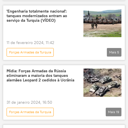
Oriente Médio e África
Ali Yerlikaya
Iraque
Ancara
Turquia
'Engenharia totalmente nacional':
tanques modernizados entram ao
Partido dos Trabalhadores do Curdistão (PKK)
serviço da Turquia (VÍDEO)
Ministério da Defesa
Força Aérea
Síria
Bagdá
11 de fevereiro 2024, 11:42
Forças Armadas da Turquia
Mais
5
Panorama internacional
Defesa
Europa
Turquia
Forças Armadas
Mídia: Forças Armadas da Rússia
eliminaram a maioria dos tanques
forças terrestres
alemães Leopard 2 cedidos à Ucrânia
31 de janeiro 2024, 16:50
Forças Armadas da Turquia
Mais
19
Operação militar especial russa
Europa