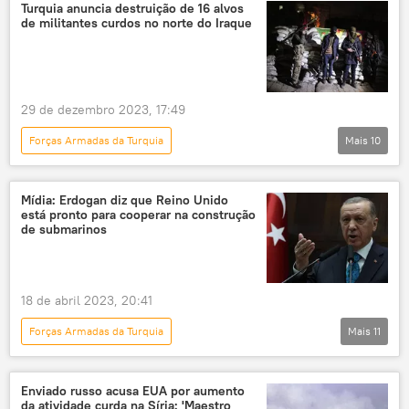
Rússia
Alemanha
Estados Unidos
Turquia anuncia destruição de 16 alvos
de militantes curdos no norte do Iraque
Ucrânia
Daesh
Forbes
M1 Abrams
operação militar especial
Kiev
Leopard 2
Turquia
29 de dezembro 2023, 17:49
Exército da Turquia
Forças Armadas da Turquia
Mais
10
Forças Armadas da Ucrânia
Panorama internacional
Iraque
Exército da Ucrânia
Turquia
Forças Armadas da Rússia
Mídia: Erdogan diz que Reino Unido
está pronto para cooperar na construção
Partido dos Trabalhadores do Curdistão (PKK)
Exército da Rússia
de submarinos
Ministério da Defesa
Oriente Médio
Força Aeroespacial da Rússia
Europa
Oriente Médio e África
18 de abril 2023, 20:41
curdos
combatentes curdos
Forças Armadas da Turquia
Mais
11
Ancara
Panorama internacional
Turquia
Marinha da Turquia
Reino Unido
Enviado russo acusa EUA por aumento
da atividade curda na Síria: 'Maestro