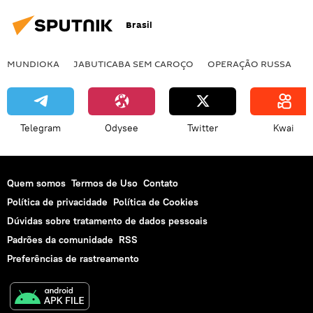
Brasil
MUNDIOKA
JABUTICABA SEM CAROÇO
OPERAÇÃO RUSSA
I
Telegram
Odysee
Twitter
Kwai
Quem somos
Termos de Uso
Contato
Política de privacidade
Política de Cookies
Dúvidas sobre tratamento de dados pessoais
Padrões da comunidade
RSS
Preferências de rastreamento