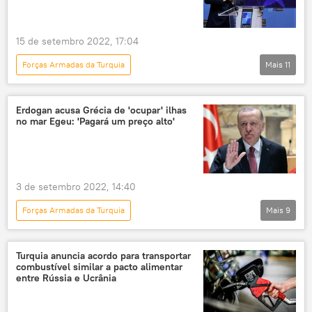
blindados
veículos blindados
disputa territorial
territórios disputados
15 de setembro 2022, 17:04
Forças Armadas da Turquia
Mais
11
Panorama internacional
Europa
Grécia
Erdogan acusa Grécia de 'ocupar' ilhas
no mar Egeu: 'Pagará um preço alto'
Ministério das Relações Exteriores da Grécia
OTAN
cúpula da OTAN
Turquia
Exército da Turquia
Força Aérea da Turquia
3 de setembro 2022, 14:40
Marinha da Turquia
conflito
Forças Armadas da Turquia
Mais
9
Mevlut Cavusoglu
Panorama internacional
Grécia
Turquia
Exército da Turquia
Turquia anuncia acordo para transportar
combustível similar a pacto alimentar
Força Aérea da Turquia
ilhas gregas
entre Rússia e Ucrânia
crise grega
Europa