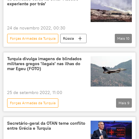
Forças Armadas do Reino Unido
experiente por trás'
Grã-Bretanha
submarino
navio
navio de guerra
porta-aviões
24 de novembro 2022, 00:30
drone
VANT
Forças Armadas da Turquia
Rússia
Mais
10
Panorama internacional
Força Aérea da Turquia
Turquia
Turquia divulga imagens de blindados
militares gregos 'ilegais' nas ilhas do
Exército da Turquia
curdos
mar Egeu (FOTO)
combatentes curdos
Iraque
Irã
Oriente Médio
Oriente Médio e África
25 de setembro 2022, 11:00
Forças Armadas da Turquia
Mais
9
Panorama internacional
Europa
Turquia
Exército da Turquia
Secretário-geral da OTAN teme conflito
entre Grécia e Turquia
Força Aérea da Turquia
Grécia