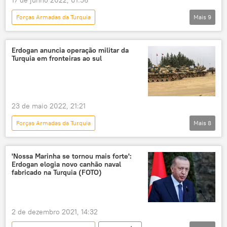
Exército da Turquia
ONU
Forças Armadas da Turquia
Mais
9
Hulusi Akar
Panorama internacional
Síria
guerra da Síria
Exército da Síria
Erdogan anuncia operação militar da
Turquia em fronteiras ao sul
Turquia
Exército da Turquia
Recep Tayyip Erdogan
Oriente Médio e África
Rússia
Forças Democráticas da Síria
23 de maio 2022, 21:21
Forças Armadas da Turquia
Mais
8
Panorama internacional
Turquia
Exército da Turquia
Marinha da Turquia
'Nossa Marinha se tornou mais forte':
Erdogan elogia novo canhão naval
operação militar
Síria
fabricado na Turquia (FOTO)
guerra da Síria
Ásia e Oceania
Ásia
2 de dezembro 2021, 14:32