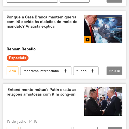
Américas
Juliana Inhasz
Brasil
Estados Unidos
USTR
exclusiva
Por que a Casa Branca mantém guerra
com Irã devido às eleições de meio de
EUA
comércio
comércio exterior
mandato? Analista explica
tarifas
guerra tarifária
tarifaço
negociações
Rennan Rebello
Especiais
Ásia
Panorama internacional
Mundo
Mais
18
Donald Trump
Irã
Estados Unidos
Oriente Médio
Casa Branca
'Entendimento mútuo': Putin exalta as
relações amistosas com Kim Jong-un
exclusiva
estreito de Ormuz
Teerã
Washington
Eleições de meio-mandato dos EUA
19 de julho, 14:18
Marco Rubio