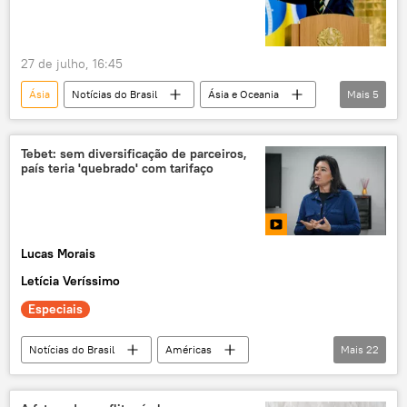
Itamaraty
PL
27 de julho, 16:45
Ásia
Notícias do Brasil
Ásia e Oceania
Mais
5
Luiz Inácio Lula da Silva
Janja da Silva
Brasil
Brasília
Américas
Tebet: sem diversificação de parceiros,
país teria 'quebrado' com tarifaço
Lucas Morais
Letícia Veríssimo
Especiais
Notícias do Brasil
Américas
Mais
22
Simone Tebet
China
Estados Unidos
Brasil
Mercosul