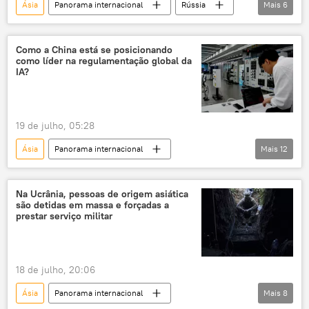
Ásia
Panorama internacional
Rússia
Mais
6
Departamento de Estado dos EUA
República Popular Democrática da Coreia (RPDC)
Henry Kissinger
Revolução Islâmica
relações bilaterais
Kremlin
Europa
Japão
Coreia do Sul
Como a China está se posicionando
como líder na regulamentação global da
Vladimir Putin
Sergei Lavrov
geopolítica
IA?
Kim Jong-un
19 de julho, 05:28
Ásia
Panorama internacional
Mais
12
Ásia e Oceania
China
Global Times
Mundo
Xi Jinping
Pequim
Na Ucrânia, pessoas de origem asiática
são detidas em massa e forçadas a
Xangai
ONU
inteligência artificial
prestar serviço militar
regulamentação
DeepSeek
Tecnologias de Ponta
18 de julho, 20:06
Ásia
Panorama internacional
Mais
8