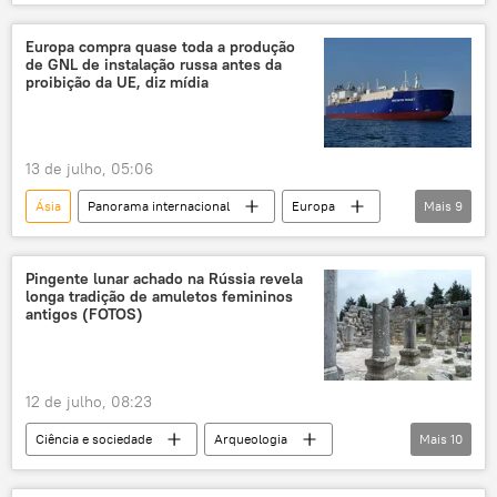
operação militar especial
Europa
conflito ucraniano
Kiev
Europa compra quase toda a produção
de GNL de instalação russa antes da
alistamento
serviço militar
Sputnik
proibição da UE, diz mídia
Sputnik Brasil
13 de julho, 05:06
Ásia
Panorama internacional
Europa
Mais
9
União Europeia
Rússia
GNL
gás natural liquefeito
energia
Pingente lunar achado na Rússia revela
longa tradição de amuletos femininos
crise energética
Vladimir Putin
antigos (FOTOS)
Yamal
Novatek
12 de julho, 08:23
Ciência e sociedade
Arqueologia
Mais
10
Ciência e Tecnologia
achado