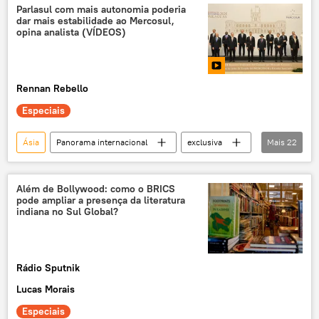
sítio arqueológico
Sociedade
Parlasul com mais autonomia poderia
dar mais estabilidade ao Mercosul,
descoberta
Rússia
artefato
opina analista (VÍDEOS)
Estônia
Pskov
Rus
Rennan Rebello
Especiais
Ásia
Panorama internacional
exclusiva
Mais
22
Mercosul
Parlasul
Brasil
Argentina
Paraguai
Uruguai
Além de Bollywood: como o BRICS
pode ampliar a presença da literatura
Bolívia
América do Sul
política
indiana no Sul Global?
Américas
Montevidéu
Economia
Luiz Inácio Lula da Silva
Japão
Rádio Sputnik
Singapura
Javier Milei
Lucas Morais
União Europeia
UERJ
Especiais
Fundo para a Convergência Estrutural do Mercosul (Focem)