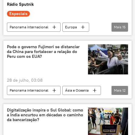
Rádio Sputnik
Especiais
Panorama internacional
Europa
Mais
15
Mundo
Donald Trump
Keir Starmer
Reino Unido
Pode o governo Fujimori se distanciar
da China para fortalecer a relação do
Estados Unidos
Washington
Peru com os EUA?
Partido Conservador
Partido Trabalhista
OTAN
Parlamento do Reino Unido
28 de julho, 03:08
crise econômica
crise política
Panorama internacional
Ásia e Oceania
Mais
12
exclusiva
Irlanda do Norte
Escócia
Américas
Keiko Fujimori
Donald Trump
Benigno Aquino
Digitalização inspira o Sul Global: como
a Índia encurtou em décadas o caminho
Peru
China
Washington
da bancarização?
Associação de Nações do Sudeste Asiático (ASEAN)