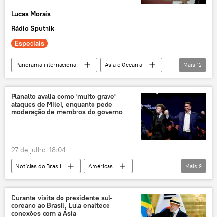
Embaixada
Casa Branca
Lucas Morais
exportações
Rádio Sputnik
Ministério das Relações Exteriores
Especiais
Panorama internacional
Ásia e Oceania
Mais
12
Economia
Mundo
Narendra Modi
Índia
Sul Global
Brasil
Planalto avalia como 'muito grave'
ataques de Milei, enquanto pede
sistema financeiro
bancos
Pix
moderação de membros do governo
tecnologia
inteligência artificial
exclusiva
27 de julho, 18:04
Notícias do Brasil
Américas
Mais
9
Javier Milei
Alexandre de Moraes
Mauro Vieira
Argentina
Brasil
Durante visita do presidente sul-
coreano ao Brasil, Lula enaltece
São Paulo
Supremo Tribunal Federal (STF)
conexões com a Ásia