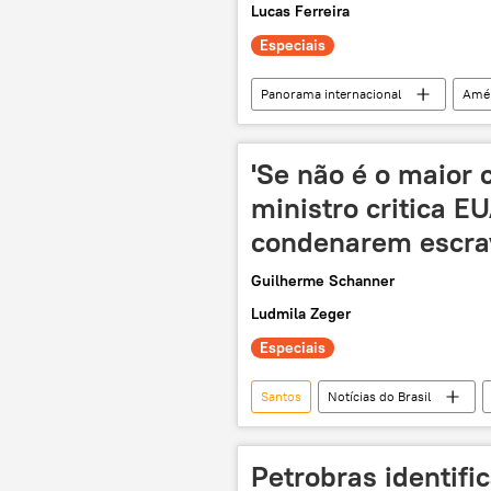
Lucas Ferreira
Especiais
Panorama internacional
Amér
Margem Equatorial
México
Claudia Sheinbaum
Magda C
'Se não é o maior c
produção de petróleo
parcer
ministro critica E
condenarem escra
Guilherme Schanner
Ludmila Zeger
Especiais
Santos
Notícias do Brasil
Donald Trump
Brasil
Organização das Nações Unidas
Petrobras identifi