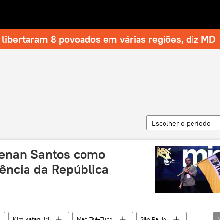
libertaram 8 povoados em várias regiões, diz MD
Escolher o período
 Renan Santos como
dência da República
Kim Kataguiri
Mao Tsé-Tung
São Paulo