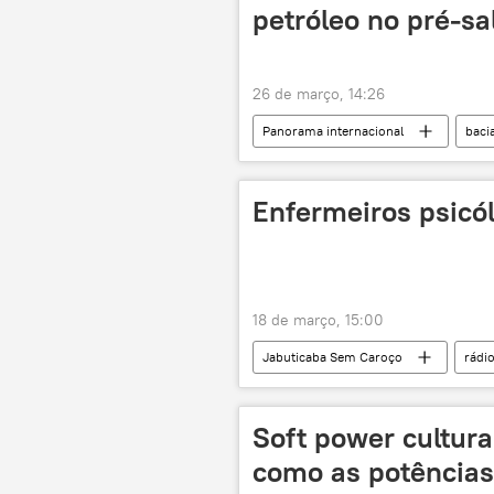
petróleo no pré-s
26 de março, 14:26
Panorama internacional
baci
petróleo
Brasil
Eco
campos de petróleo
produção
Enfermeiros psicó
18 de março, 15:00
Jabuticaba Sem Caroço
rádi
Sistema Único de Saúde (SUS)
Soft power cultural
como as potências