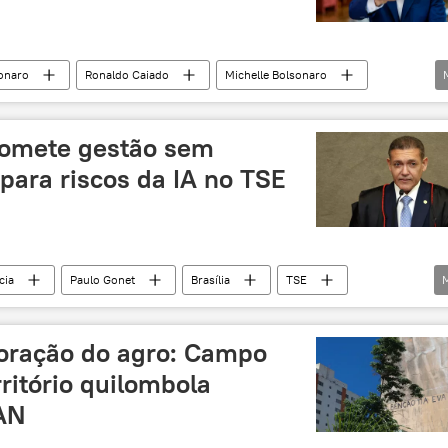
ural e Biocombustíveis (ANP)
produção de petróleo
sonaro
Ronaldo Caiado
Michelle Bolsonaro
Datafolha
PT
PL
eleições
omete gestão sem
 para riscos da IA no TSE
cia
Paulo Gonet
Brasília
TSE
Justiça Eleitoral
eleições 2026
eleições
oração do agro: Campo
rritório quilombola
AN