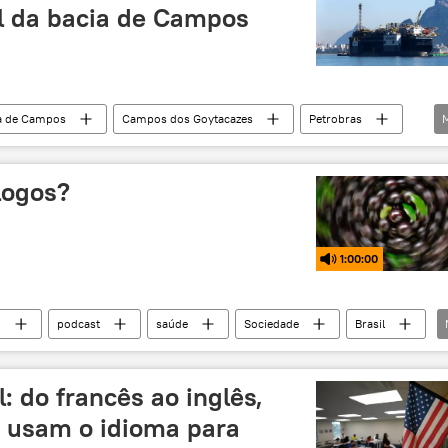
al da bacia de Campos
a de Campos
Campos dos Goytacazes
Petrobras
nomia
energia
exploração de petróleo
 de petróleo
Rio de Janeiro
logos?
1:00:00
o
podcast
saúde
Sociedade
Brasil
: do francês ao inglês,
 usam o idioma para