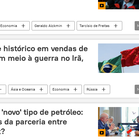
Economia
Geraldo Alckmin
Tarcísio de Freitas
Brasil
América Latina
União
tos
ICMS
vídeo
e histórico em vendas de
m meio à guerra no Irã,
Ásia e Oceania
Economia
Rússia
Brasil
Petrobras
osé de Mello (SP)
'novo' tipo de petróleo:
 da parceria entre
x?