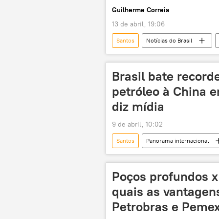
Guilherme Correia
13 de abril, 19:06
Santos
Notícias do Brasil
Telmário Mota
São Paulo
Banco do Brasil
Porto de San
Brasil bate record
petróleo à China e
diz mídia
9 de abril, 10:02
Santos
Panorama internacional
Rio de Janeiro
China
Colégio Estadual Almirante Custódio J
Poços profundos x 
quais as vantagens
Petrobras e Peme