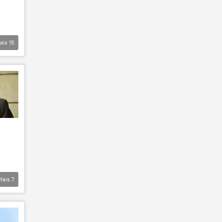
ais
15
Mais
7