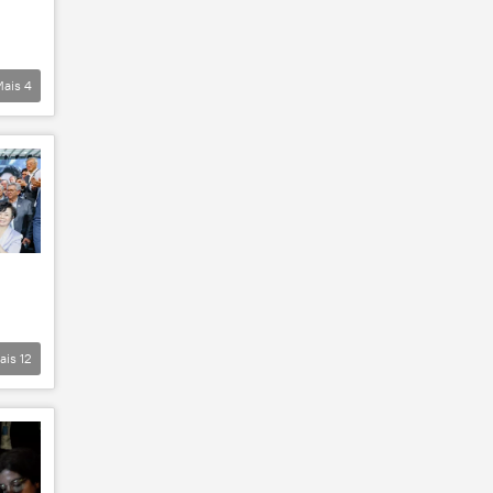
Mais
4
ais
12