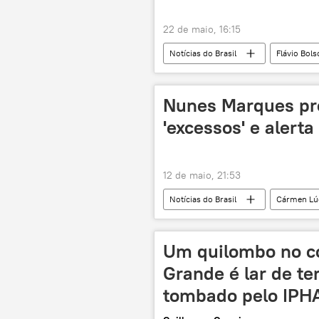
Agência Nacional do Petróleo, Gás Nat
22 de maio, 16:15
exclusiva
Suriname
Notícias do Brasil
Flávio Bol
Goiás
Minas Gerais
eleições 2026
Nunes Marques pr
'excessos' e alerta
12 de maio, 21:53
Notícias do Brasil
Cármen Lú
Supremo Tribunal Federal (STF)
eleições presidenciais
Um quilombo no c
Grande é lar de te
tombado pelo IPH