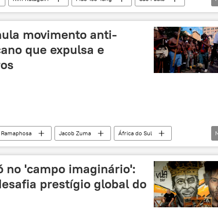
eleições 2026
Renan Santos
Sputnik Brasil
ula movimento anti-
cano que expulsa e
ros
l Ramaphosa
Jacob Zuma
África do Sul
Oriente Médio e África
imigrantes
famílias pobres
exclusiva
crise de imigrantes
ó no 'campo imaginário':
esafia prestígio global do