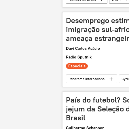
Rio de Janeiro
Medina
Desemprego estim
imigração sul-afri
ameaça estrangei
Davi Carlos Acácio
Rádio Sputnik
Especiais
Panorama internacional
Cyri
Nigéria
Moçambique
imigrantes ilegais
crise
País do futebol? S
jejum da Seleção d
Brasil
Guilherme Schanner