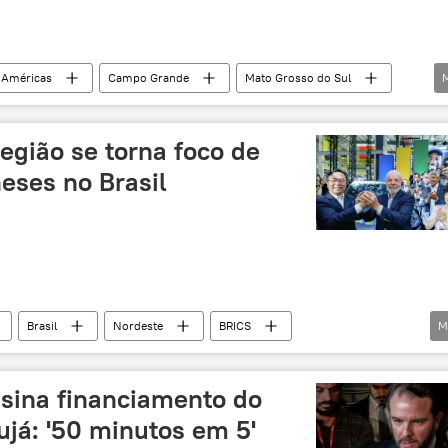
Américas
Campo Grande
Mato Grosso do Sul
tração do Sistema Penitenciário (MS)
exclusiva
região se torna foco de
eses no Brasil
Brasil
Nordeste
BRICS
M
estimento externo
investimentos
obras
s
Bahia
parceria estratégica
energia
ssina financiamento do
o
exclusiva
ujá: '50 minutos em 5'