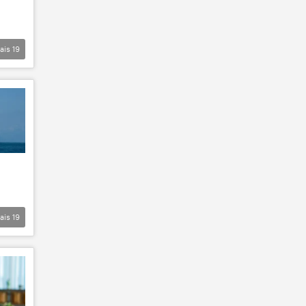
ais
19
ais
19