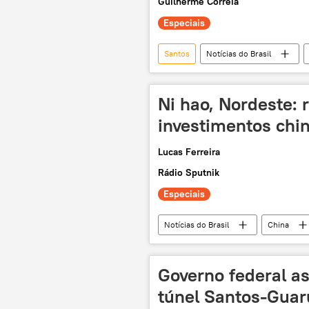
Guilherme Correia
Especiais
Santos
Notícias do Brasil
Rio de Janeiro
Iphan
Agepen – Agência Estadual de Adminis
Ni hao, Nordeste: 
investimentos chin
Lucas Ferreira
Rádio Sputnik
Especiais
Notícias do Brasil
China
investimento estrangeiro
inv
infraestrutura
carros elétrico
Governo federal a
terras raras
desenvolviment
túnel Santos-Guar