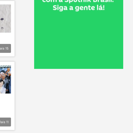
ais
15
ais
11