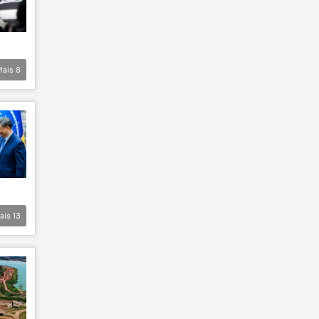
Mais
8
ais
13