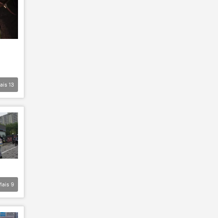
ais
13
Mais
9