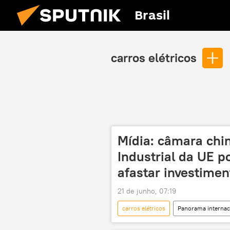
Brasil
carros elétricos
Mídia: câmara chin
Industrial da UE p
afastar investimen
21 de junho, 07:19
carros elétricos
Panorama internac
União Europeia
Conselho Eu