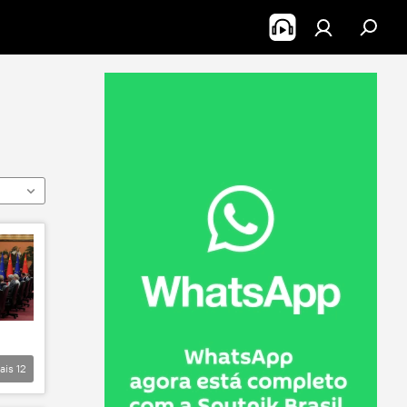
ais
12