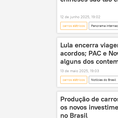
12 de junho 2025, 19:02
carros elétricos
Panorama internac
BYD
Global Times
editorial
Reino Unido
Lula encerra viag
acordos; PAC e Nov
alguns dos conte
13 de maio 2025, 19:03
carros elétricos
Notícias do Brasil
Pequim
Brasil
Nova
Iniciativa Cinturão e Rota
deli
Produção de carros
Novo PAC
indústria
os novos investime
no Brasil