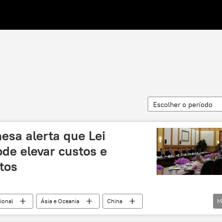
Escolher o período
esa alerta que Lei
ode elevar custos e
tos
ional
Ásia e Oceania
China
M
ropeu
Organização Mundial do Comércio
OMC