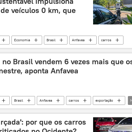
stentável impulsiona
 de veículos 0 km, que
Economia
Brasil
Anfavea
carros
 no Brasil vendem 6 vezes mais que o
mestre, aponta Anfavea
Brasil
Anfavea
carros
exportação
importação
arçada': por que os carros
riticados no Ocidente?