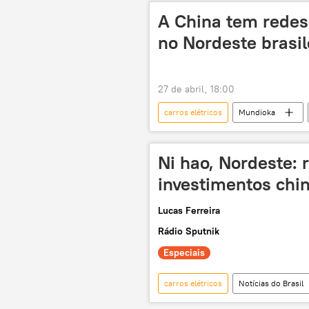
comércio
indústria
A China tem redes
Mundo
Bruxelas
Co
no Nordeste brasil
27 de abril, 18:00
carros elétricos
Mundioka
Pernambuco
Ceará
industrialização
parque indus
Ni hao, Nordeste: 
energia renovável
infraestrut
investimentos chin
hidrogênio verde
Lucas Ferreira
Rádio Sputnik
Especiais
carros elétricos
Notícias do Brasil
investimento estrangeiro
inv