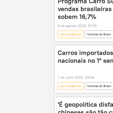
Programa Carro Su
South China Morning Post
vendas brasileiras
sobem 16,7%
8 de agosto 2025, 01:33
carros elétricos
Notícias do Brasil
Carros importados
nacionais no 1º se
7 de julho 2025, 23:44
carros elétricos
Notícias do Brasil
veículos
montadoras
'É geopolítica disf
chineses são tão c