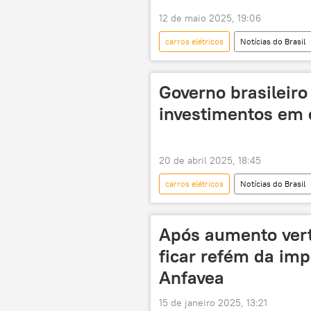
12 de maio 2025, 19:06
carros elétricos
Notícias do Brasil
Alexandre Padilha
Arábia Sau
Sinovac
investimentos
Governo brasileiro
investimentos em c
20 de abril 2025, 18:45
carros elétricos
Notícias do Brasil
Economia
China
tr
Após aumento verti
ficar refém da imp
Anfavea
15 de janeiro 2025, 13:21