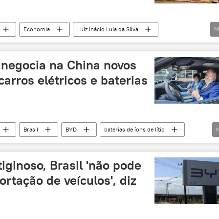
Economia
Luiz Inácio Lula da Silva
M
dita
China
Brasil
PT
Casa Civil
setor automotivo
setor automobilístico
 negocia na China novos
arros elétricos e baterias
Brasil
BYD
baterias de íons de lítio
ansporte
transição energética
ginoso, Brasil 'não pode
ortação de veículos', diz