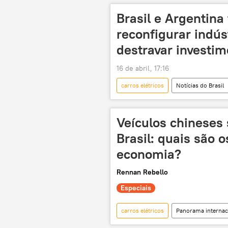
infraestrutura
Bahia
Brasil e Argentin
desenvolvimento
exclusiva
reconfigurar indús
destravar investi
16 de abril, 17:16
carros elétricos
Notícias do Brasil
Buenos Aires
Mercosul
indústria automobilística
veí
Veículos chineses
Brasil: quais são 
economia?
Rennan Rebello
Especiais
carros elétricos
Panorama internac
carros
Economia
p