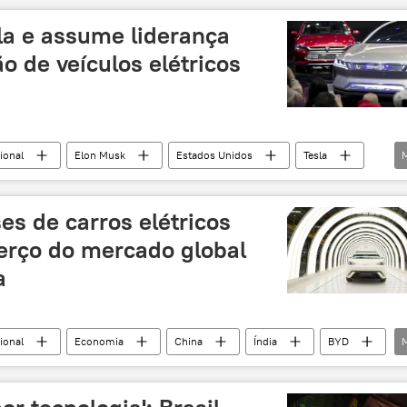
r Milei
política internacional
a e assume liderança
o de veículos elétricos
ional
Elon Musk
Estados Unidos
Tesla
na
comércio
es de carros elétricos
erço do mercado global
a
ional
Economia
China
Índia
BYD
BS
Europa
Ásia e Oceania