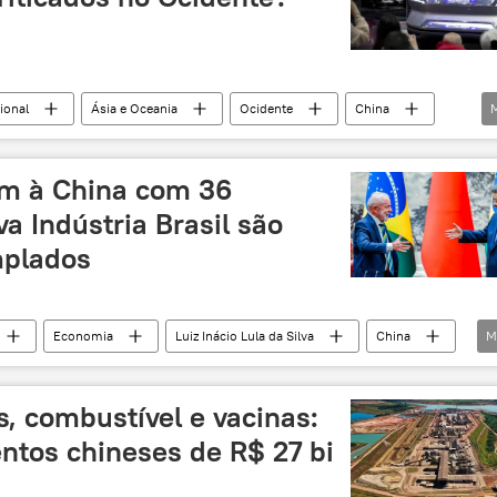
ional
Ásia e Oceania
Ocidente
China
indústria
Europa
geopolítica
críticas
em à China com 36
a Indústria Brasil são
mplados
Economia
Luiz Inácio Lula da Silva
China
M
 Rota da Seda
comércio
América do Sul
very
investimentos
Nova Indústria Brasil (NIB)
, combustível e vacinas:
acordos bilaterais
cooperação bilateral
ntos chineses de R$ 27 bi