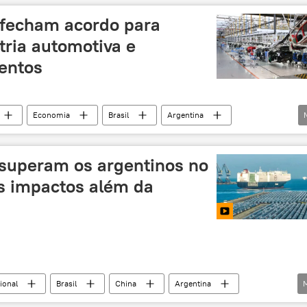
parceria estratégica
energia
terras raras
a fecham acordo para
tria automotiva e
mentos
Economia
Brasil
Argentina
setor automobilístico
setor automotivo
culos
declaração
 superam os argentinos no
os impactos além da
ional
Brasil
China
Argentina
olítica
América do Sul
Mercosul
exclusiva