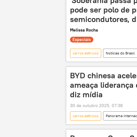
'Soberania passa po
pode ser polo de 
semicondutores, di
Melissa Rocha
Especiais
carros elétricos
Notícias do Brasil
Sul Global
Centro Nacional de
chips
Ciência e Tecnologia
BYD chinesa acele
América Latina
China
ameaça liderança d
Ministério da Ciência, Tecnologia e Ino
diz mídia
30 de outubro 2025, 07:38
carros elétricos
Panorama internac
China continental
BYD
exportação
Europa