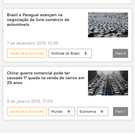
Notícias
Notícias do Brasil
Paraguai
Mercosul
Brasil e Paraguai avançam na
negociação de livre comércio de
setor automotivo
indústria automobilística
automóveis
carros
veículos
relações bilaterais
diplomacia
acordo
Economia
7 de dezembro 2019, 10:49
venda de automóveis
Notícias do Brasil
Mais
6
Notícias
Américas
Mundo
livre comércio
indústria automobilística
China: guerra comercial pode ter
causado 1ª queda na venda de carros em
Paraguai
20 anos
9 de janeiro 2019, 17:09
venda de automóveis
Mundo
Economia
Mais
7
Ásia e Oceania
Notícias
China
Associação de Carros de Passageiros (ACP)