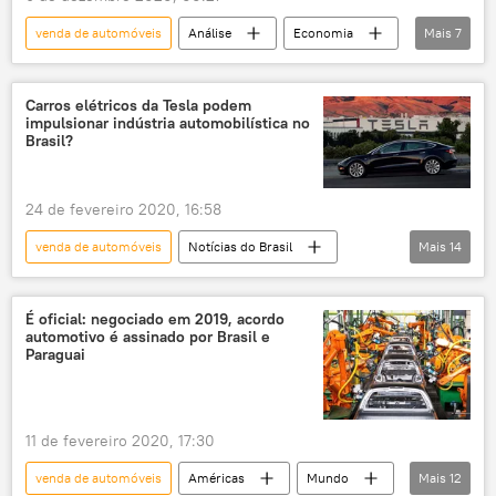
venda de automóveis
Análise
Economia
Mais
7
Notícias
veículos
setor automotivo
produção
linha de produção
Carros elétricos da Tesla podem
impulsionar indústria automobilística no
demanda
Notícias do Brasil
Brasil?
24 de fevereiro 2020, 16:58
venda de automóveis
Notícias do Brasil
Mais
14
Notícias
Economia
Análise
indústria
automobilismo
É oficial: negociado em 2019, acordo
automotivo é assinado por Brasil e
setor automotivo
indústria automobilística
Paraguai
Tesla
carros
carros elétricos
Eduardo Bolsonaro
FGV
EUA
11 de fevereiro 2020, 17:30
Jair Bolsonaro
venda de automóveis
Américas
Mundo
Mais
12