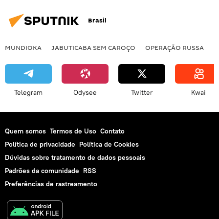
mercado chinês
guerra comercial
Brasil
EUA
MUNDIOKA
JABUTICABA SEM CAROÇO
OPERAÇÃO RUSSA
I
Telegram
Odysee
Twitter
Kwai
Quem somos
Termos de Uso
Contato
Política de privacidade
Política de Cookies
Dúvidas sobre tratamento de dados pessoais
Padrões da comunidade
RSS
Preferências de rastreamento