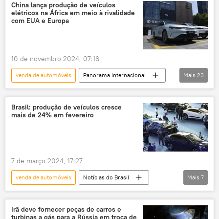
Donald Trump
Justin Trudeau
China lança produção de veículos
elétricos na África em meio à rivalidade
México
Canadá
Estados Unidos
com EUA e Europa
General Motors
GM
Casa Branca
EUA
carros
tarifas
10 de novembro 2024, 07:16
importação
venda de automóveis
Panorama internacional
Mais
23
China
África
Estados Unidos
Geely
Chery
carro
Brasil: produção de veículos cresce
mais de 24% em fevereiro
carro elétrico
carros
carros elétricos
energia verde
veículo elétrico
energia elétrica
7 de março 2024, 17:27
energia elétrica
veículos
veículo
venda de automóveis
Notícias do Brasil
Mais
7
indústria automobilística
setor automotivo
Economia
Brasil
Anfavea
automobilismo
indústria
carros
carros elétricos
industrialização
tecnologia
Irã deve fornecer peças de carros e
turbinas a gás para a Rússia em troca de