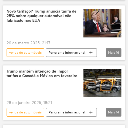
Ásia e Oceania
China
China continental
BYD
Tesla
Novo tarifaço? Trump anuncia tarifa de
25% sobre qualquer automóvel não
Economia
carros elétricos
fabricado nos EUA
veículo elétrico
exportação
Europa
setor automotivo
26 de março 2025, 21:17
South China Morning Post
venda de automóveis
Panorama internacional
Mais
16
Américas
Donald Trump
Estados Unidos
Ursula von der Leyen
Trump mantém intenção de impor
tarifas a Canadá e México em fevereiro
Comissão Europeia
Europa
Canadá
México
China
tarifas
exportações
EUA
28 de janeiro 2025, 18:21
Economia
taxas
venda de automóveis
Panorama internacional
Mais
14
indústria automobilística
carros
Américas
Economia