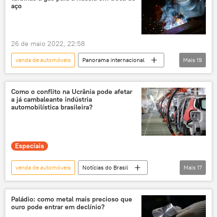
setor automotivo
montadoras
comércio
Economia
aço
26 de maio 2022, 22:58
venda de automóveis
Panorama internacional
Mais
19
Rússia
Irã
Economia
economia mundial
acordo
Como o conflito na Ucrânia pode afetar
a já cambaleante indústria
acordo comercial
acordos bilaterais
automobilística brasileira?
reunião bilateral
encontro bilateral
integração bilateral
relações bilaterais
Especiais
comércio bilateral
cooperação bilateral
aço
turbinas
geopolítica mundial
venda de automóveis
Notícias do Brasil
Mais
17
geopolítica
Oriente Médio
Europa
Economia
indústria automobilística
setor automotivo
carros
Brasil
Paládio: como metal mais precioso que
ouro pode entrar em declínio?
Ucrânia
Rússia
operação militar