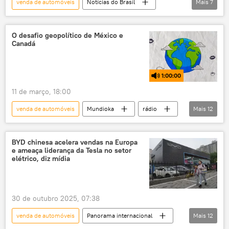
venda de automóveis
Notícias do Brasil
Mais
7
Brasil
América Latina
São Paulo
indústria automobilística
carros
O desafio geopolítico de México e
Canadá
feira
encontro
1:00:00
11 de março, 18:00
venda de automóveis
Mundioka
rádio
Mais
12
podcast
México
Canadá
EUA
crise
geopolítica
BYD chinesa acelera vendas na Europa
e ameaça liderança da Tesla no setor
Américas
Estados Unidos
elétrico, diz mídia
soberania
acordo comercial
parceiro comercial
diplomacia
30 de outubro 2025, 07:38
venda de automóveis
Panorama internacional
Mais
12