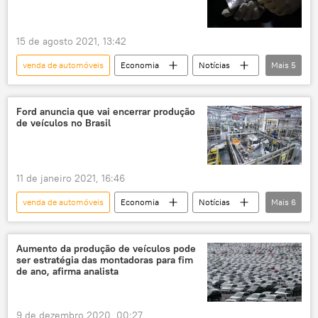
leste da Ucrânia
Donbass
Donetsk
Lugansk
Odessa
Mariupol
15 de agosto 2021, 13:42
BRICS
tecnologia
exclusiva
venda de automóveis
Economia
Notícias
Mais
5
Paládio
metais
comércio
indústria automobilística
combustível fóssil
Ford anuncia que vai encerrar produção
de veículos no Brasil
11 de janeiro 2021, 16:46
venda de automóveis
Economia
Notícias
Mais
6
Ford
fábrica
fábricas
setor automotivo
indústria automobilística
Aumento da produção de veículos pode
ser estratégia das montadoras para fim
Notícias do Brasil
de ano, afirma analista
9 de dezembro 2020, 00:27