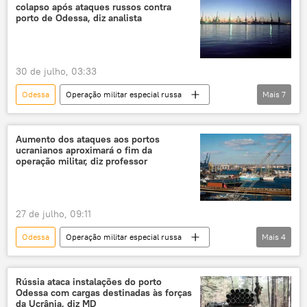
colapso após ataques russos contra
porto de Odessa, diz analista
30 de julho, 03:33
Odessa
Operação militar especial russa
Mais
7
Rússia
Europa
Alexander Mercouris
Kiev
Ucrânia
Aumento dos ataques aos portos
ucranianos aproximará o fim da
Ministério da Defesa
YouTube
operação militar, diz professor
27 de julho, 09:11
Odessa
Operação militar especial russa
Mais
4
Forças Armadas da Rússia
portos
conflito ucraniano
Ocidente
Rússia ataca instalações do porto
Odessa com cargas destinadas às forças
da Ucrânia, diz MD