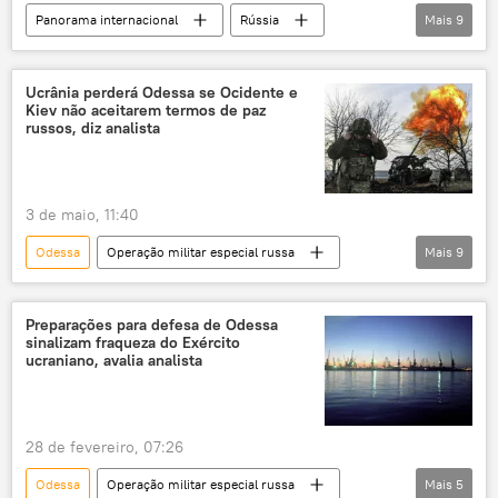
Panorama internacional
Rússia
Mais
9
Europa
Maria Zakharova
Vladimir Zelensky
Ucrânia
Ucrânia perderá Odessa se Ocidente e
Kiev não aceitarem termos de paz
Ministério das Relações Exteriores
Kiev
russos, diz analista
Dia da Vitória
comemorações
sabotagem
3 de maio, 11:40
Odessa
Operação militar especial russa
Mais
9
Rússia
Europa
Vladimir Putin
Ucrânia
Ocidente
Preparações para defesa de Odessa
sinalizam fraqueza do Exército
Organização do Tratado do Atlântico Norte
ucraniano, avalia analista
OTAN
X
Watson
28 de fevereiro, 07:26
Odessa
Operação militar especial russa
Mais
5