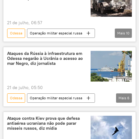
21 de julho, 06:57
Odessa
Operação militar especial russa
Mais
10
Europa
operação militar especial
conflito ucraniano
Rússia
Ucrânia
Ataques da Rússia à infraestrutura em
Odessa negarão à Ucrânia o acesso ao
Chernigov
Forças Armadas da Ucrânia
mar Negro, diz jornalista
Ministério da Defesa
Forças Armadas
Ministério da Defesa da Rússia
21 de julho, 05:50
Odessa
Operação militar especial russa
Mais
6
Zona Portuária
Ucrânia
mar Negro
infraestrutura
militar
Rússia
Ataque contra Kiev prova que defesa
antiaérea ucraniana não pode parar
mísseis russos, diz mídia