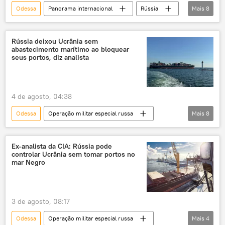
Odessa
Panorama internacional
Rússia
Mais
8
Vladimir Zelensky
Ucrânia
Polônia
exclusiva
Europa
Valery Zaluzhny
Rússia deixou Ucrânia sem
abastecimento marítimo ao bloquear
mar Negro
crise ucraniana
seus portos, diz analista
4 de agosto, 04:38
Odessa
Operação militar especial russa
Mais
8
Rússia
Europa
Vladimir Zelensky
Ucrânia
Kiev
Ex-analista da CIA: Rússia pode
controlar Ucrânia sem tomar portos no
Organização do Tratado do Atlântico Norte
mar Negro
YouTube
Ministério da Defesa
3 de agosto, 08:17
Odessa
Operação militar especial russa
Mais
4