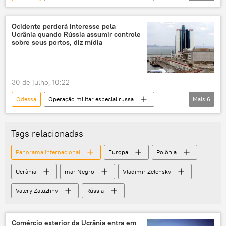
Forças Armadas da Rússia
porto
Ucrânia
conflito armado
Ocidente perderá interesse pela
Ucrânia quando Rússia assumir controle
sobre seus portos, diz mídia
30 de julho, 10:22
Odessa
Operação militar especial russa
Mais
6
Rússia
Europa
Ucrânia
Kiev
Ministério da Defesa
Tags relacionadas
Exército da Rússia
Panorama internacional
Europa
Polônia
Ucrânia
mar Negro
Vladimir Zelensky
Valery Zaluzhny
Rússia
Comércio exterior da Ucrânia entra em