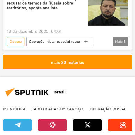
recusar os termos da Rússia sobre
territórios, aponta analista
10 de dezembro 2025, 04:01
Odessa
Operação militar especial russa
Mais
8
Rússia
Vladimir Zelensky
Douglas Macgregor
Donald Trump
mais 20 matérias
Federação da Rússia
Ucrânia
Sputnik
Kremlin
Brasil
MUNDIOKA
JABUTICABA SEM CAROÇO
OPERAÇÃO RUSSA
I