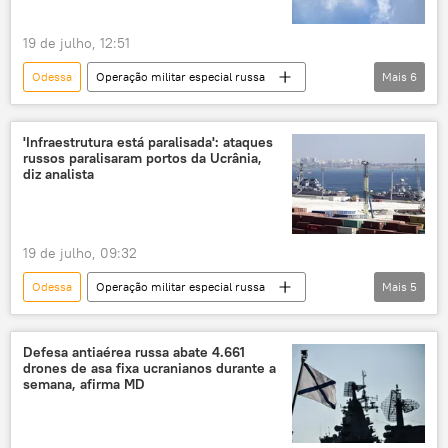
19 de julho, 12:51
Odessa
Operação militar especial russa
Mais
6
Rússia
Kiev
Ucrânia
Sputnik
Ministério da Defesa
'Infraestrutura está paralisada': ataques
russos paralisaram portos da Ucrânia,
Patriot
diz analista
19 de julho, 09:32
Odessa
Operação militar especial russa
Mais
5
portos
Zona Portuária
Ucrânia
Rússia
munições
Defesa antiaérea russa abate 4.661
drones de asa fixa ucranianos durante a
semana, afirma MD