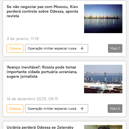
Abu Dhabi
Ucrânia
Kiev
Se não negociar paz com Moscou, Kiev
perderá controle sobre Odessa, aponta
Forças Armadas da Ucrânia
negociações
revista
negociações de paz
operação militar especial
3 de janeiro, 11:19
Odessa
Operação militar especial russa
Mais
7
Rússia
Europa
Ucrânia
Moscou
The National Interest
'Avanço inevitável': Rússia pode tomar
importante cidade portuária ucraniana,
Exército
Forças Armadas
sugere jornalista
14 de dezembro 2025, 08:15
Odessa
Operação militar especial russa
Mais
5
Forças Armadas da Rússia
Ucrânia
Europa
OTAN
Ocidente
Ucrânia perderá Odessa se Zelensky