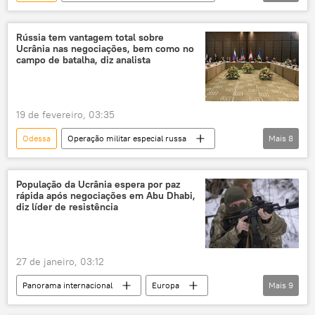
Rússia
Alexander Mercouris
Ucrânia
Sputnik
YouTube
Rússia tem vantagem total sobre
Ucrânia nas negociações, bem como no
campo de batalha, diz analista
19 de fevereiro, 03:35
Odessa
Operação militar especial russa
Mais
8
Rússia
Larry Johnson
Vladimir Medinsky
Ucrânia
População da Ucrânia espera por paz
rápida após negociações em Abu Dhabi,
Federação da Rússia
diz líder de resistência
Agência Central de Inteligência
CIA
Forças Armadas da Rússia
27 de janeiro, 03:12
Panorama internacional
Europa
Mais
9
Rússia
Vladimir Zelensky