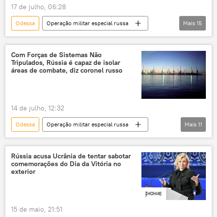
17 de julho, 06:28
Odessa
Operação militar especial russa
Mais
15
Rússia
Federação da Rússia
Ministério da Defesa (Rússia)
Com Forças de Sistemas Não
Tripulados, Rússia é capaz de isolar
Forças Armadas da Rússia
áreas de combate, diz coronel russo
conflito ucraniano
Ucrânia
Exército da Ucrânia
drones
14 de julho, 12:32
antiartilharia
lançador de mísseis
Odessa
Operação militar especial russa
Mais
11
Ministério da Defesa
Rússia
Ucrânia
OTAN
Forças Armadas da Ucrânia
Himars
Romênia
porto
infraestrutura
Grad
Defesa
Rússia acusa Ucrânia de tentar sabotar
comemorações do Dia da Vitória no
bloqueio
isolamento
produção
exterior
Defesa
Forças Armadas
15 de maio, 21:51