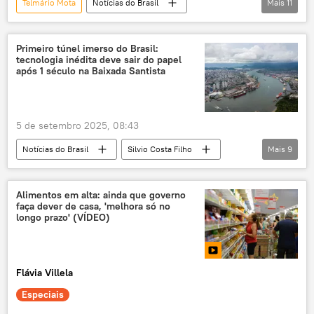
Telmário Mota
Notícias do Brasil
Mais
11
Economia
Geraldo Alckmin
Tarcísio de Freitas
São Paulo
Brasil
Primeiro túnel imerso do Brasil:
tecnologia inédita deve sair do papel
América Latina
União
Santos
após 1 século na Baixada Santista
Banco do Brasil
Porto de Santos
ICMS
vídeo
5 de setembro 2025, 08:43
Notícias do Brasil
Silvio Costa Filho
Mais
9
Brasil
Guarujá
São Paulo
B3
infraestrutura
Alimentos em alta: ainda que governo
faça dever de casa, 'melhora só no
Programa de Aceleração do Crescimento (PAC)
longo prazo' (VÍDEO)
PAC
túnel
Economia
Flávia Villela
Especiais