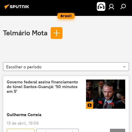
Brasil
Telmário Mota
Escolher o período
Governo federal assina financiamento
do túnel Santos-Guarujá: '50 minutos
em 5'
Guilherme Correia
13 de abril, 19:06