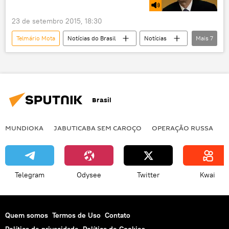
PDT
impeachment
golpe
armadilha
crime de responsabilidade
23 de setembro 2015, 18:30
pedalada fiscal
Telmário Mota
Notícias do Brasil
Notícias
Mais
7
Dilma Rousseff
Eduardo Cunha
Wadih Damous
Bruno Araújo
Chico D'Angelo
Ayres Brito
Brasil
impeachment
MUNDIOKA
JABUTICABA SEM CAROÇO
OPERAÇÃO RUSSA
I
Telegram
Odysee
Twitter
Kwai
Quem somos
Termos de Uso
Contato