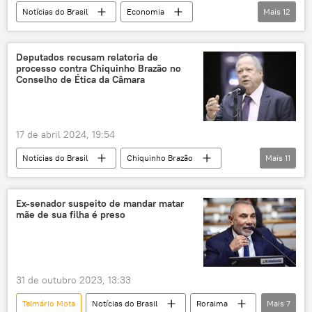
Notícias do Brasil
Economia
Mais
12
Luiz Inácio Lula da Silva
Brasil
ONU
economia mundial
FAO
Deputados recusam relatoria de
processo contra Chiquinho Brazão no
agricultura
alimentação
inflação
Conselho de Ética da Câmara
exclusiva
Organização das Nações Unidas
Nações Unidas
alimentos
17 de abril 2024, 19:54
Notícias do Brasil
Chiquinho Brazão
Mais
11
Chico Alencar
Conselho de Ética
Câmara dos Deputados
relator
Ex-senador suspeito de mandar matar
mãe de sua filha é preso
mandante
assassinato
Marielle Franco
assassinato de Marielle Franco
sorteio
31 de outubro 2023, 13:33
desistência
lista tríplice
Telmário Mota
Notícias do Brasil
Roraima
Mais
7