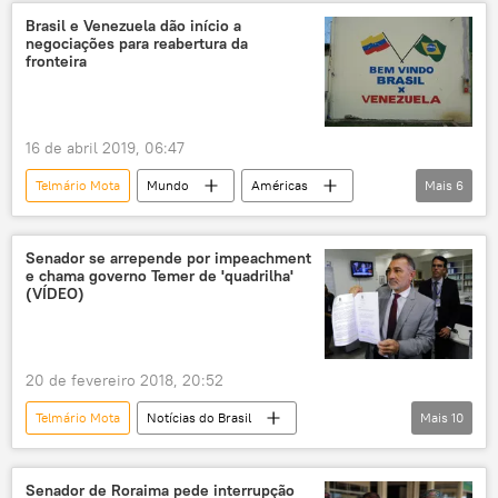
Câmara dos Deputados
votação
Brasil e Venezuela dão início a
negociações para reabertura da
projeto
Banco Central
BC
fronteira
autonomia
16 de abril 2019, 06:47
Telmário Mota
Mundo
Américas
Mais
6
Notícias
Venezuela
Jorge Arreaza
negociações
fronteira
Senador se arrepende por impeachment
e chama governo Temer de 'quadrilha'
Notícias do Brasil
(VÍDEO)
20 de fevereiro 2018, 20:52
Telmário Mota
Notícias do Brasil
Mais
10
Notícias
Roraima
Boa Vista
Michel Temer
Dilma Rousseff
Senador de Roraima pede interrupção