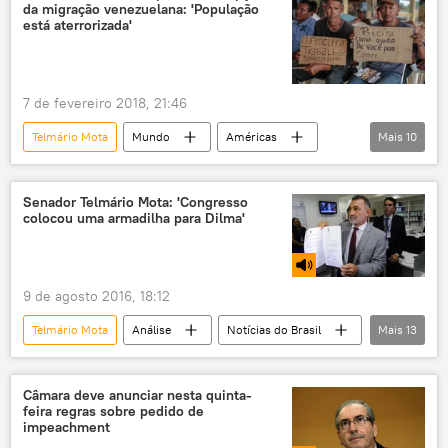
da migração venezuelana: 'População
Senado
impeachment
está aterrorizada'
arrependimento
política
crise na venezuela
refugiados venezuelanos
7 de fevereiro 2018, 21:46
Telmário Mota
Mundo
Américas
Mais
10
Notícias do Brasil
Notícias
Venezuela
Brasília
Roraima
Senador Telmário Mota: 'Congresso
colocou uma armadilha para Dilma'
Boa Vista
ONU
PMDB
Bolsa Família
Venezuelanos no Brasil
9 de agosto 2016, 18:12
Telmário Mota
Análise
Notícias do Brasil
Mais
13
Notícias
Brasília
Roraima
Dilma Rousseff
Antonio Anastasia
Câmara deve anunciar nesta quinta-
feira regras sobre pedido de
Congresso Nacional do Brasil
PSDB
impeachment