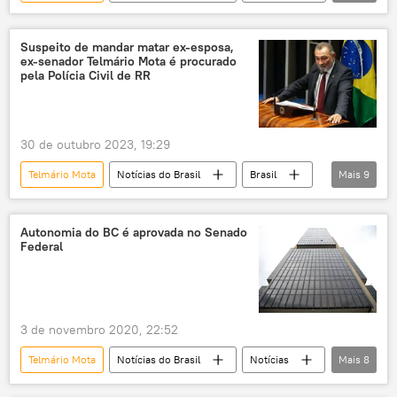
Polícia Federal (PF)
Brasil
Goiás
senador
assassinato
estupro
Suspeito de mandar matar ex-esposa,
ex-senador Telmário Mota é procurado
suspeito
pela Polícia Civil de RR
30 de outubro 2023, 19:29
Telmário Mota
Notícias do Brasil
Brasil
Mais
9
senador
abuso sexual
eleições
assassinato
operação
foragido
Autonomia do BC é aprovada no Senado
Federal
Roraima
Boa Vista
Polícia Civil
3 de novembro 2020, 22:52
Telmário Mota
Notícias do Brasil
Notícias
Mais
8
Brasília
Senado