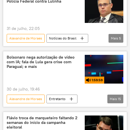
Polícia Federal contra Lulinha
31 de julho, 22:05
Alexandre de Moraes
Notícias do Brasil
Mais
5
André Mendonça
Brasil
Polícia Federal (PF)
Bolsonaro nega autorização de vídeo
com IA; fala de Lula gera crise com
Supremo Tribunal Federal (STF)
Paraguai; e mais
Instituto Nacional do Seguro Social (INSS)
1:59:59
30 de julho, 19:46
Alexandre de Moraes
Entretanto
Mais
15
Jair Bolsonaro
Flávio Bolsonaro
Paraguai
Supremo Tribunal Federal (STF)
Flávio troca de marqueteiro faltando 2
semanas do início da campanha
PL
rádio
podcast
eleitoral