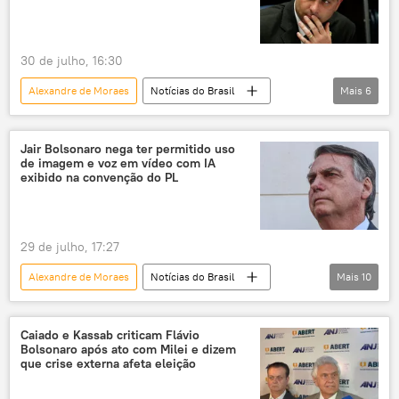
Luiz Inácio Lula da Silva
guerra
Santiago Peña
vídeo
30 de julho, 16:30
inteligência artificial
crise diplomática
Alexandre de Moraes
Notícias do Brasil
Mais
6
eleições
eleições 2026
Jair Bolsonaro
Flávio Bolsonaro
Supremo Tribunal Federal (STF)
Brasil
Jair Bolsonaro nega ter permitido uso
de imagem e voz em vídeo com IA
Banco Master
PL
exibido na convenção do PL
29 de julho, 17:27
Alexandre de Moraes
Notícias do Brasil
Mais
10
Jair Bolsonaro
Flávio Bolsonaro
Brasil
PL
Caiado e Kassab criticam Flávio
Bolsonaro após ato com Milei e dizem
Supremo Tribunal Federal (STF)
que crise externa afeta eleição
Partido dos Trabalhadores (PT)
eleições