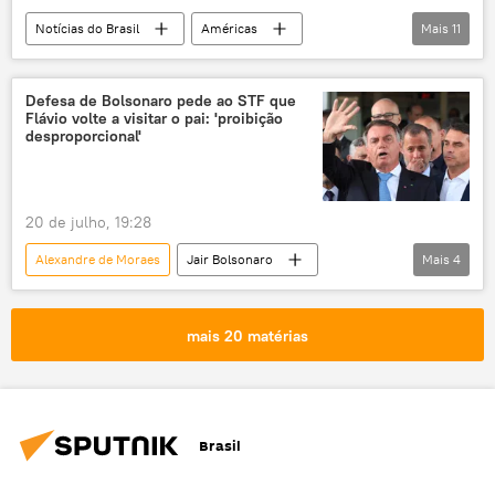
Notícias do Brasil
Américas
Mais
11
Javier Milei
Flávio Bolsonaro
Tarcísio de Freitas
Argentina
Defesa de Bolsonaro pede ao STF que
Flávio volte a visitar o pai: 'proibição
São Paulo
Brasil
Partido Liberal
desproporcional'
Supremo Tribunal Federal (STF)
PL
Palácio do Planalto
política
20 de julho, 19:28
Alexandre de Moraes
Jair Bolsonaro
Mais
4
Brasil
Notícias do Brasil
Supremo Tribunal Federal (STF)
mais 20 matérias
Flávio Bolsonaro
PL
Brasil