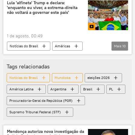
Procuradoria-Geral da República (PGR)
Lula 'alfineta' Trump e declara:
'enquanto eu viver, a extrema-direita
Supremo Tribunal Federal (STF)
PL
não voltará a governar este país'
visita
prisão domiciliar
eleições
eleições 2026
1 de agosto, 00:49
Notícias do Brasil
Américas
Mais
10
Donald Trump
Javier Milei
Luiz Inácio Lula da Silva
Brasil
Tags relacionadas
Ceará
Argentina
Notícias do Brasil
Mundioka
eleições 2026
Partido dos Trabalhadores (PT)
PT
América Latina
Argentina
Brasil
PL
Supremo Tribunal Federal (STF)
política
Procuradoria-Geral da República (PGR)
Supremo Tribunal Federal (STF)
Mendonça autoriza nova investigação da