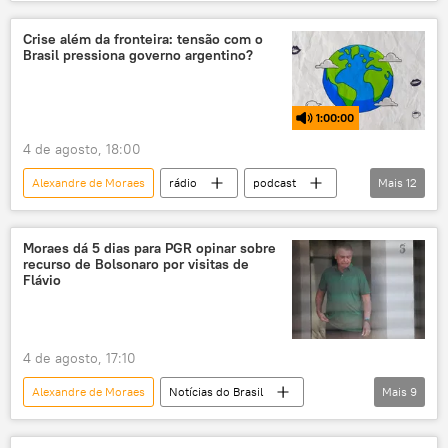
Javier Milei
Flávio Bolsonaro
Luiz Inácio Lula da Silva
Brasília
Crise além da fronteira: tensão com o
Brasil pressiona governo argentino?
Brasil
Argentina
Supremo Tribunal Federal (STF)
PT
1:00:00
PL
crise diplomática
4 de agosto, 18:00
Alexandre de Moraes
rádio
podcast
Mais
12
Brasil
Mundioka
geopolítica
Argentina
relações bilaterais
Moraes dá 5 dias para PGR opinar sobre
recurso de Bolsonaro por visitas de
diplomacia
América Latina
Flávio
política externa
comércio
Javier Milei
Luiz Inácio Lula da Silva
4 de agosto, 17:10
política
Alexandre de Moraes
Notícias do Brasil
Mais
9
Jair Bolsonaro
Flávio Bolsonaro