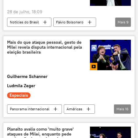
28 de julho, 18:09
Notícias do Brasil
Flávio Bolsonaro
Mais
9
Jair Bolsonaro
Luiz Inácio Lula da Silva
Brasil
Estados Unidos
Venezuela
Mais do que ataque pessoal, gesto de
Milei revela disputa internacional pela
Polícia Federal (PF)
Polícia Federal
eleição brasileira
Supremo Tribunal Federal (STF)
Nicolás Maduro
Guilherme Schanner
Ludmila Zeger
Especiais
Panorama internacional
Américas
Mais
16
Flávio Bolsonaro
Javier Milei
Brasil
Estados Unidos
Argentina
Planalto avalia como 'muito grave'
ataques de Milei, enquanto pede
Supremo Tribunal Federal (STF)