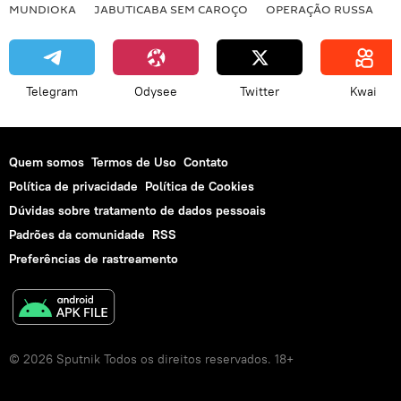
MUNDIOKA
JABUTICABA SEM CAROÇO
OPERAÇÃO RUSSA
I
Telegram
Odysee
Twitter
Kwai
Quem somos
Termos de Uso
Contato
Política de privacidade
Política de Cookies
Dúvidas sobre tratamento de dados pessoais
Padrões da comunidade
RSS
Preferências de rastreamento
© 2026 Sputnik Todos os direitos reservados. 18+