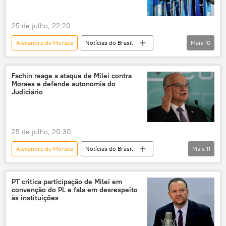
25 de julho, 22:20
Alexandre de Moraes
Notícias do Brasil
Mais
10
Américas
Javier Milei
Argentina
Supremo Tribunal Federal (STF)
Fachin reage a ataque de Milei contra
Moraes e defende autonomia do
Jair Bolsonaro
Brasil
São Paulo
Judiciário
PL
Constituição
Partido Liberal
25 de julho, 20:30
Alexandre de Moraes
Notícias do Brasil
Mais
11
Américas
Javier Milei
Flávio Bolsonaro
Brasil
Argentina
PT critica participação de Milei em
convenção do PL e fala em desrespeito
São Paulo
PL
às instituições
Supremo Tribunal Federal (STF)
Partido dos Trabalhadores (PT)
Constituição