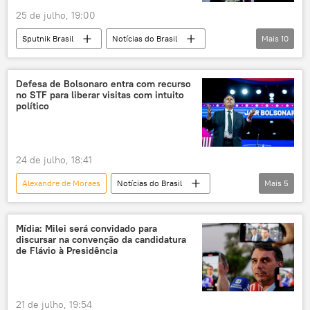
25 de julho, 19:00
Palácio dos Bandeirantes
Sputnik Brasil
Notícias do Brasil
Mais
10
Américas
Javier Milei
Edinho Silva
Flávio Bolsonaro
América Latina
Defesa de Bolsonaro entra com recurso
no STF para liberar visitas com intuito
São Paulo
Argentina
PT
político
PL
Supremo Tribunal Federal (STF)
24 de julho, 18:41
Alexandre de Moraes
Notícias do Brasil
Mais
5
Jair Bolsonaro
Flávio Bolsonaro
Supremo Tribunal Federal (STF)
Brasil
Mídia: Milei será convidado para
discursar na convenção da candidatura
Américas
de Flávio à Presidência
21 de julho, 19:54