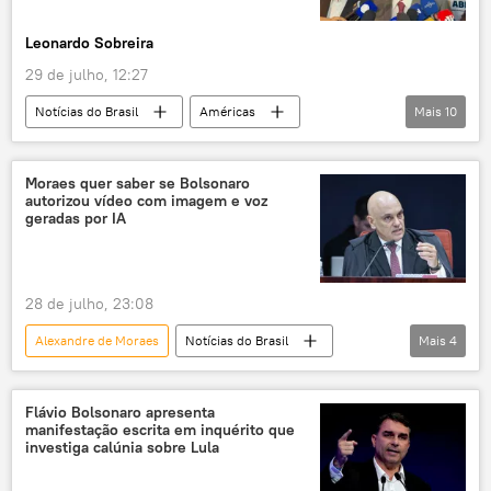
eleições 2026
deepfake
Leonardo Sobreira
inteligência artificial
29 de julho, 12:27
Notícias do Brasil
Américas
Mais
10
Ronaldo Caiado
Gilberto Kassab
Javier Milei
Estados Unidos
Moraes quer saber se Bolsonaro
autorizou vídeo com imagem e voz
Argentina
Brasil
PL
geradas por IA
Supremo Tribunal Federal (STF)
PSD
eleições 2026
28 de julho, 23:08
Alexandre de Moraes
Notícias do Brasil
Mais
4
Jair Bolsonaro
Flávio Bolsonaro
Supremo Tribunal Federal (STF)
PL
Flávio Bolsonaro apresenta
manifestação escrita em inquérito que
investiga calúnia sobre Lula