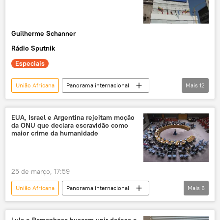
escravidão
trabalho escravo
escravos
Guilherme Schanner
Rádio Sputnik
Especiais
União Africana
Panorama internacional
Mais
12
Américas
Economia
Javier Milei
Gustavo Petro
Brasil
Argentina
EUA, Israel e Argentina rejeitam moção
da ONU que declara escravidão como
América do Sul
Mercosul
maior crime da humanidade
Universidade Federal de Sergipe
exclusiva
China
EUA
25 de março, 17:59
União Africana
Panorama internacional
Mais
6
Américas
Mundo
Estados Unidos
Israel
Argentina
ONU