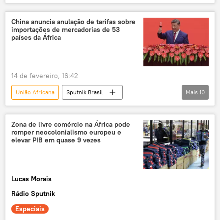
Oriente Médio e África
Mundo
Israel
Somalilândia
Tel Aviv
China anuncia anulação de tarifas sobre
importações de mercadorias de 53
Ministério das Relações Exteriores
países da África
Ansar Allah
14 de fevereiro, 16:42
União Africana
Sputnik Brasil
Mais
10
Panorama internacional
Ásia e Oceania
Rússia
Economia
Xi Jinping
Zona de livre comércio na África pode
romper neocolonialismo europeu e
China
Pequim
África
elevar PIB em quase 9 vezes
Sputnik
Oriente Médio e África
Lucas Morais
Rádio Sputnik
Especiais