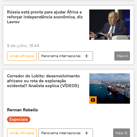
Estados Unidos
TSE
Organização dos Estados Americanos (OEA)
Rússia está pronta para ajudar África a
reforçar independência econômica, diz
Brasil
Embaixada
Lavrov
Carta Democrática da Organização dos Estados Americanos (OEA)
8 de julho, 18:44
União Africana
Panorama internacional
Mais
4
Rússia
Sergei Lavrov
Niamey
África
Corredor do Lobito: desenvolvimento
africano ou rota de exploração
ocidental? Analista explica (VÍDEOS)
Rennan Rebello
Especiais
União Africana
Panorama internacional
Mais
12