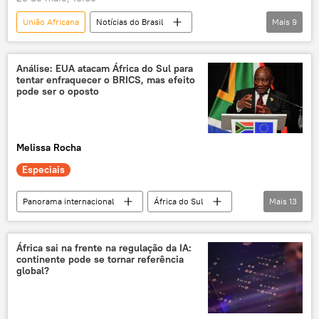
União Africana
Notícias do Brasil
Mais
9
Luiz Inácio Lula da Silva
Mauro Vieira
Margareth Menezes
África
Brasil
Análise: EUA atacam África do Sul para
tentar enfraquecer o BRICS, mas efeito
Irã
MEC
Palácio do Planalto
pode ser o oposto
vídeo
Melissa Rocha
Especiais
Panorama internacional
África do Sul
Mais
13
Rússia
Donald Trump
Cyril Ramaphosa
Luiz Inácio Lula da Silva
África sai na frente na regulação da IA:
continente pode se tornar referência
Brasil
França
BRICS
G20
global?
podcast
Mundioka
Estados Unidos
EUA
expulsão