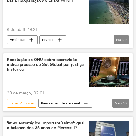
Paz e Cooperação do Atlântico Sul
CSEM
exclusiva
África
Sahel
Estados Unidos
Europa
6 de abril, 19:21
Américas
Mundo
Mais
9
Luiz Inácio Lula da Silva
Brasil
Rio de Janeiro
Nações Unidas
ONU
Resolução da ONU sobre escravidão
indica pressão do Sul Global por justiça
Palácio do Itamaraty
oceano Atlântico
histórica
Ministério das Relações Exteriores
Panorama internacional
28 de março, 02:01
União Africana
Panorama internacional
Mais
10
África
Américas
Rússia
Sul Global
Gana
'Ativo estratégico importantíssimo': qual
o balanço dos 35 anos de Mercosul?
Assembleia Geral da ONU
ONU