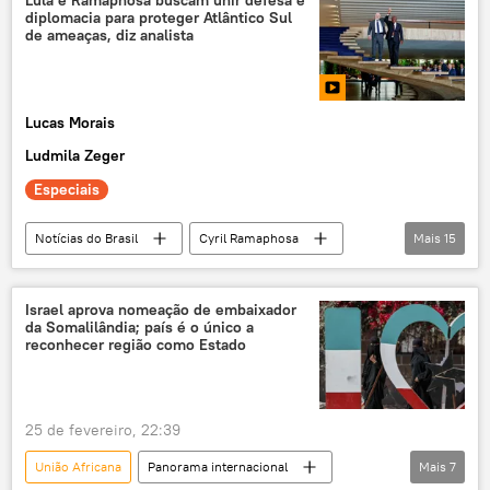
Lula e Ramaphosa buscam unir defesa e
diplomacia para proteger Atlântico Sul
de ameaças, diz analista
Lucas Morais
Ludmila Zeger
Especiais
Notícias do Brasil
Cyril Ramaphosa
Mais
15
Luiz Inácio Lula da Silva
Donald Trump
Atlântico Sul
África do Sul
Brasil
Israel aprova nomeação de embaixador
da Somalilândia; país é o único a
PT
Casa Branca
ONU
reconhecer região como Estado
multilateralismo
cooperação multilateral
G20
relações internacionais
25 de fevereiro, 22:39
exclusiva
tensões
Oriente Médio
União Africana
Panorama internacional
Mais
7