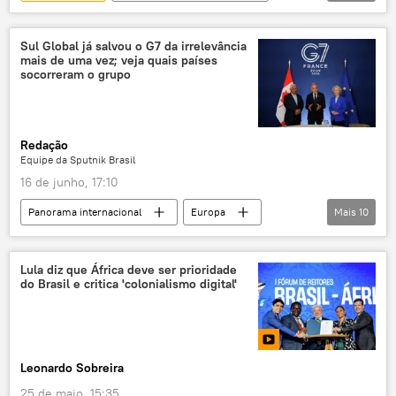
exclusiva
Angola
ferrovia
porto
soberania
África
Sul Global já salvou o G7 da irrelevância
mais de uma vez; veja quais países
Ocidente
República Democrática do Congo
socorreram o grupo
Zâmbia
RDC
Economia
Brasil
Redação
Equipe da Sputnik Brasil
16 de junho, 17:10
Panorama internacional
Europa
Mais
10
Donald Trump
Sul Global
Índia
Alemanha
G20
BRICS
G7
Lula diz que África deve ser prioridade
do Brasil e critica 'colonialismo digital'
Américas
cúpula
lista
Leonardo Sobreira
25 de maio, 15:35