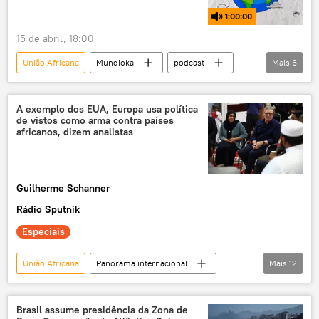
1:00:00
15 de abril, 18:00
União Africana
Mundioka
podcast
Mais
6
Sociedade
Ocidente
Israel
Argentina
ONU
África
A exemplo dos EUA, Europa usa política
de vistos como arma contra países
africanos, dizem analistas
Guilherme Schanner
Rádio Sputnik
Especiais
União Africana
Panorama internacional
Mais
12
Mundo
Ásia e Oceania
Namíbia
Angola
Reino Unido
RDC
Brasil assume presidência da Zona de